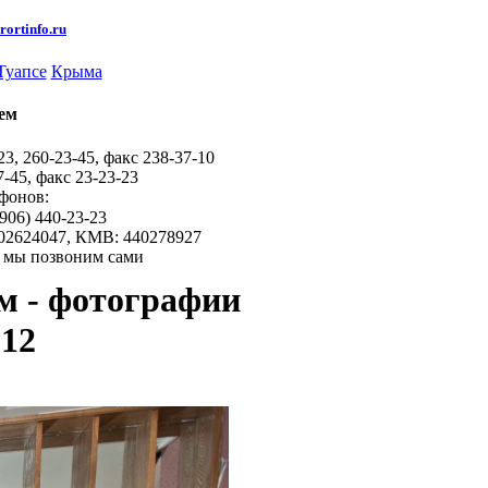
ortinfo.ru
Туапсе
Крыма
ем
23, 260-23-45, факс 238-37-10
7-45, факс 23-23-23
фонов:
906) 440-23-23
202624047, КМВ: 440278927
, мы позвоним сами
м - фотографии
12