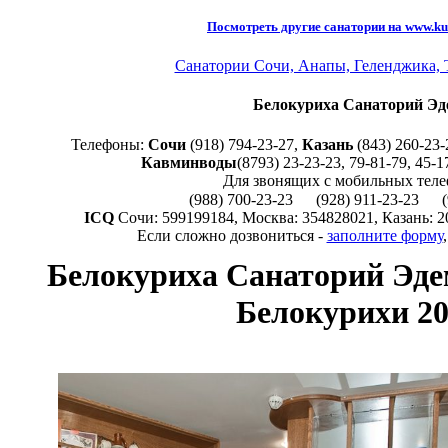
Посмотреть другие санатории на www.kur
Санатории Сочи, Анапы, Геленджика, 
Белокуриха Санаторий Эд
Телефоны:
Сочи
(918) 794-23-27,
Казань
(843) 260-23-
Кавминводы
(8793) 23-23-23, 79-81-79, 45-1
Для звонящих с мобильных теле
(988) 700-23-23
(928) 911-23-23
(
ICQ
Сочи: 599199184, Москва: 354828021, Казань: 
Если сложно дозвониться -
заполните форму
Белокуриха Санаторий Эде
Белокурихи 20