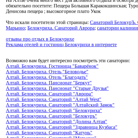
На Алтае очень много мест для активного отдыха и осмотра 
обязательно посетите: Пещера Большая Каракокшинская; Туроч
Денисова пещера ; высокогорное плато Укок
Что искали посетители этой страницы:
Санаторий БелокурЪ. 
Марьино
;
Белокуриха. Санаторий Аврора
;
санатории калини
отзывы про отдых в Белокурихе
Реклама отелей и гостиниц Белокурихи в интернете
Возможно вам будет интересно посмотреть эти санатории:
Алтай. Белокуриха. Гостиница "Баварёнок"
Алтай. Белокуриха. Отель "Беловодье"
Алтай. Белокуриха. Отель "Благодать"
Алтай. Белокуриха. Пансионат "Беркут"
Алтай. Белокуриха. Пансионат "Старые Друзья"
Алтай. Белокуриха. Санаторий "Аврора"
Алтай. Белокуриха. Санаторий "Алтай West"
Алтай. Белокуриха. Санаторий "Алтайский Замок"
Алтай. Белокуриха. Санаторий "Белокуриха"
Алтай. Белокуриха. Санаторий "Белокуръ"
Алтай. Белокуриха. Санаторий "Долина Алтая"
Алтай. Белокуриха. Санаторий "Здравница Кузбаса"
Алтай. Белокуриха. Санаторий "Катунь"