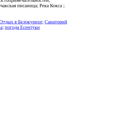
достопримечательностей,
акская писаница; Река Кокса ;
Отдых в Белокурихе
;
Санаторий
на
;
погода Есентуки