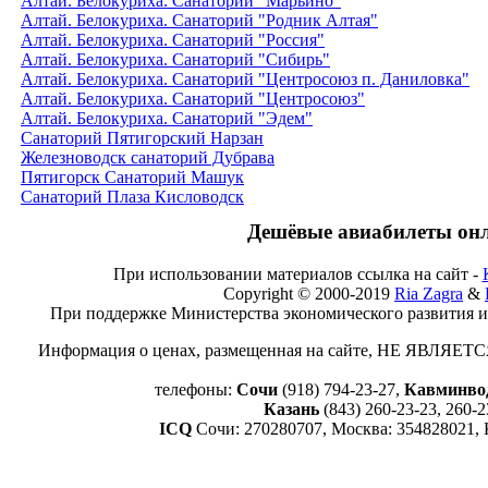
Алтай. Белокуриха. Санаторий "Марьино"
Алтай. Белокуриха. Санаторий "Родник Алтая"
Алтай. Белокуриха. Санаторий "Россия"
Алтай. Белокуриха. Санаторий "Сибирь"
Алтай. Белокуриха. Санаторий "Центросоюз п. Даниловка"
Алтай. Белокуриха. Санаторий "Центросоюз"
Алтай. Белокуриха. Санаторий "Эдем"
Санаторий Пятигорский Нарзан
Железноводск санаторий Дубрава
Пятигорск Санаторий Машук
Санаторий Плаза Кисловодск
Дешёвые авиабилеты он
При использовании материалов ссылка на сайт -
Copyright © 2000-2019
Ria Zagra
&
При поддержке Министерства экономического развития и
Информация о ценах, размещенная на сайте, НЕ ЯВЛЯ
телефоны:
Сочи
(918) 794-23-27,
Кавминво
Казань
(843) 260-23-23, 260-2
ICQ
Сочи: 270280707, Москва: 354828021, 