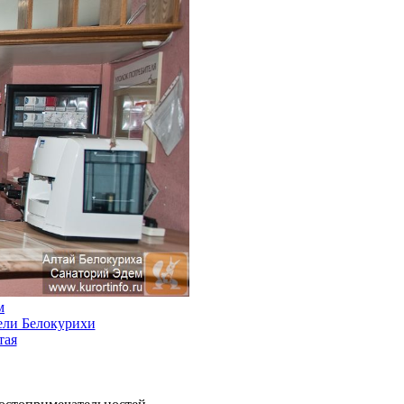
м
тели Белокурихи
тая