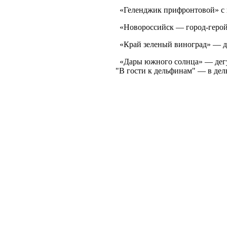
«Геленджик прифронтовой» с п
«Новороссийск — город-герой»
«Край зеленый виноград» — д
«Дары южного солнца» — дегу
"В гости к дельфинам" — в де