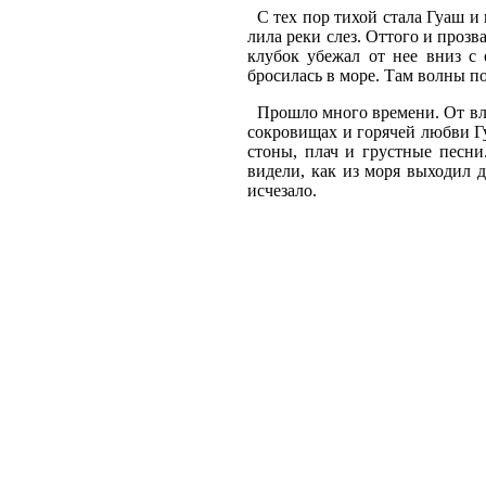
С тех пор тихой стала Гуаш и 
лила реки слез. Оттого и прозв
клубок убежал от нее вниз с
бросилась в море. Там волны п
Прошло много времени. От влад
сокровищах и горячей любви Г
стоны, плач и грустные песни
видели, как из моря выходил д
исчезало.