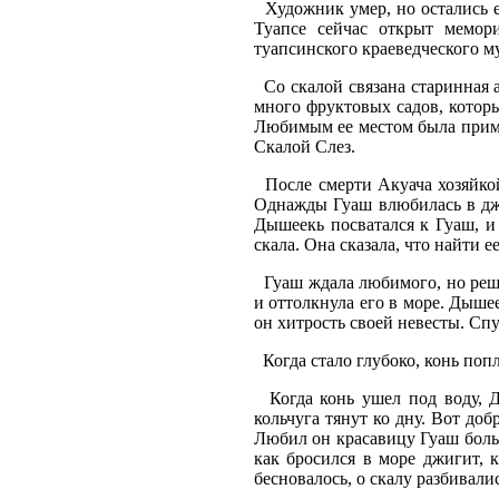
Художник умер, но остались е
Туапсе сейчас открыт мемори
туапсинского краеведческого му
Со скалой связана старинная 
много фруктовых садов, котор
Любимым ее местом была примо
Скалой Слез.
После смерти Акуача хозяйкой
Однажды Гуаш влюбилась в дж
Дышеекь посватался к Гуаш, и 
скала. Она сказала, что найти 
Гуаш ждала любимого, но реши
и оттолкнула его в море. Дышее
он хитрость своей невесты. Спу
Когда стало глубоко, конь попл
Когда конь ушел под воду, Д
кольчуга тянут ко дну. Вот доб
Любил он красавицу Гуаш боль
как бросился в море джигит, 
бесновалось, о скалу разбивали