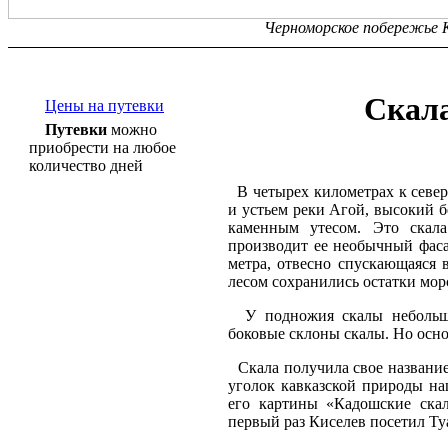
Черноморское побережье Ка
Скала
Цены на путевки
Путевки
можно
приобрести на любое
количество дней
В четырех километрах к север
и устьем реки Агой, высокий б
каменным утесом. Это скала
производит ее необычный фаса
метра, отвесно спускающаяся
лесом сохранились остатки мор
У подножия скалы небольшой
боковые склоны скалы. Но осно
Скала получила свое название
уголок кавказской природы на
его картины «Кадошские ска
первый раз Киселев посетил Туап