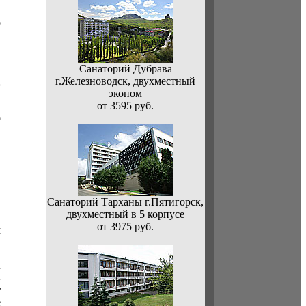
.
о
–
.
Санаторий Дубрава
г.Железноводск, двухместный
.
эконом
от 3595 руб.
р
,
Санаторий Тарханы г.Пятигорск,
двухместный в 5 корпусе
от 3975 руб.
м
л
-
т
е