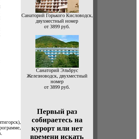
н
я
й
Санаторий Горького Кисловодск,
м
двухместный номер
и
от 3899 руб.
ы
х
:
,
Санаторий Эльбрус
й
Железноводск, двухместный
номер
от 3899 руб.
Первый раз
собираетесь на
тигорск),
курорт или нет
рограмме,
.
времени искать