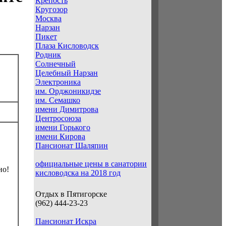
Крепость
Кругозор
Москва
Нарзан
Пикет
Плаза Кисловодск
Родник
Солнечный
Целебный Нарзан
Электроника
им. Орджоникидзе
им. Семашко
имени Димитрова
Центросоюза
имени Горького
имени Кирова
Пансионат Шаляпин
официальные цены в санатории
но!
кисловодска на 2018 год
Отдых в Пятигорске
(962) 444-23-23
Пансионат Искра