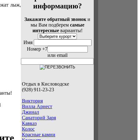
информацию?
окат лыж,
Закажите обратный звонок
и
мы Вам подберем
самые
интересные
варианты!
Имя
Номер +7
или email
Отдых в Кисловодске
(928) 911-23-23
анты!
Виктория
l
Вилла Арнест
Джинал
Санаторий Заря
Кавказ
Колос
Красные камни
ите