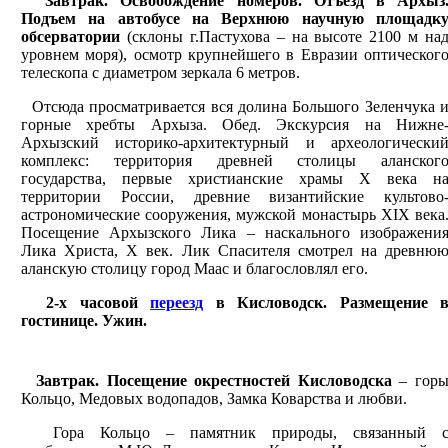
Завтрак. Освобождение номеров. Отъезд в Архыз
Подъем на автобусе на Верхнюю научную площадк
обсерватории
(склоны г.Пастухова – на высоте 2100 м на
уровнем моря), осмотр крупнейшего в Евразии оптическог
телескопа с диаметром зеркала 6 метров.
Отсюда просматривается вся долина Большого Зеленчука 
горные хребты Архыза. Обед. Экскурсия на Нижне
Архызский историко-архитектурный и археологически
комплекс: территория древней столицы аланског
государства, первые христианские храмы Х века н
территории России, древние византийские культово
астрономические сооружения, мужской монастырь XIX века
Посещение Архызского Лика – наскального изображени
Лика Христа, Х век. Лик Спасителя смотрел на древню
аланскую столицу город Маас и благословлял его.
2-х часовой
переезд
в Кисловодск. Размещение 
гостинице. Ужин.
Завтрак. Посещение окрестностей Кисловодска
– гор
Кольцо, Медовых водопадов, Замка Коварства и любви.
Гора Кольцо – памятник природы, связанный 