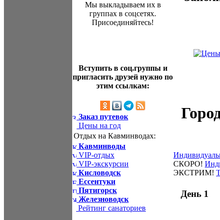
Мы выкладываем их в
группах в соцсетях.
Присоединяйтесь!
Вступить в соц.группы и
пригласить друзей нужно по
этим ссылкам:
Город
Заказ путевок
Цены на год
Отдых на Кавминводах:
Кавминводы
Индивидуаль
VIP-отдых
СКОРО!
Инд
VIP-экскурсии
ЭКСТРИМ!
Т
Кисловодск
Ессентуки
Пятигорск
День 1
Железноводск
Рейтинг санаториев