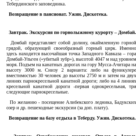
Тебердинского заповедника.
Возвращение в пансионат. Ужин. Дискотека.
Завтрак. Экскурсия по горнолыжному курорту – Домбай.
Домбай представляет собой долину, окаймленную горно
грядой, образующей своеобразный горный цирк. Именн
здесь находится высочайшая точка Западного Кавказа – гор
Домбай-Ульген («убитый зубр»), высотой 4047 м над уровне
моря. Подъем на канатных дорогах на гору Мусса-Ачитара н
высоту 3000 м. Снизу 2 варианта: либо на фуникулер
вместимостью 30 человек до высоты 2750 м и затем на дву
линиях парнокресельной канатной дороги; либо на 4 линия
кресельной канатной дороги -первая однокресельная, тр
следующие парнокресельные.
По желанию - посещение Алибекского ледника, Бадукски
озер и др. пешеходные экскурсии (за доп. плату).
Возвращение на базу отдыха в Теберду. Ужин. Дискотека.