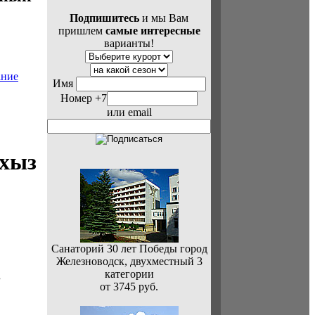
Подпишитесь
и мы Вам
пришлем
самые интересные
варианты!
Имя
Номер +7
или email
рхыз
Санаторий 30 лет Победы город
Железноводск, двухместный 3
категории
.
от 3745 руб.
в