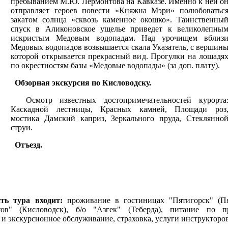
пребыванием М.Ю. Лермонтова на Кавказе. Именно к ней о
отправляет героев повести «Княжна Мэри» полюбоватьс
закатом солнца «сквозь каменное окошко». Таинственны
спуск в Аликоновское ущелье приведет к великолепны
искристым Медовым водопадам. Над урочищем вблиз
Медовых водопадов возвышается скала Указатель, с вершин
которой открывается прекрасный вид. Прогулки на лошадя
по окрестностям базы «Медовые водопады» (за доп. плату).
Обзорная экскурсия по Кисловодску.
Осмотр известных достопримечательностей курорта
Каскадной лестницы, Красных камней, Площади роз
мостика Дамский каприз, Зеркального пруда, Стеклянно
струи.
Отъезд.
ть тура входит:
проживание в гостиницах "Пятигорск" (Пя
тов" (Кисловодск), б/о "Азгек" (Теберда), питание по п
 и экскурсионное обслуживание, страховка, услуги инструкторов