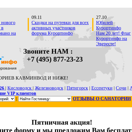
09.11
27.10
 нового
Скидки на путевки для всех
Юбилей
 в
активных участников
Курортинфо
овано на
форума Курортинфо
Нам 20 лет! Флаг
Курортинфо на
Эвересте!
Звоните НАМ :
+7 (495) 877-23-23
ОРИЕВ КАВМИНВОД И НИЖЕ!
26
|
Кисловодск
|
Железноводск
|
Пятигорск
|
Ессентуки
|
Сочи
|
ие VIP клиентов
|
ОТЗЫВЫ О САНАТОРИИ
Пятничная акция!
ните форму и мы предложим Вам беспла