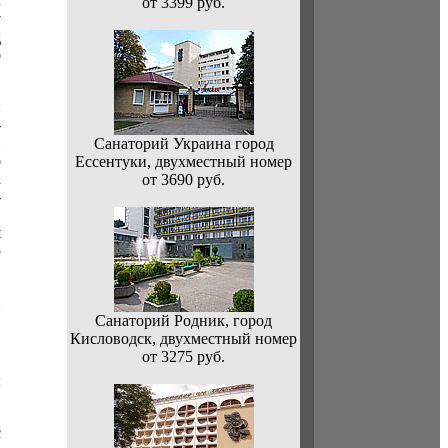
.
от 3399 руб.
у
д
о
и
-
й
Санаторий Украина город
о
Ессентуки, двухместный номер
а
от 3690 руб.
-
.
я
ю
в
Санаторий Родник, город
Кисловодск, двухместный номер
от 3275 руб.
ы
с