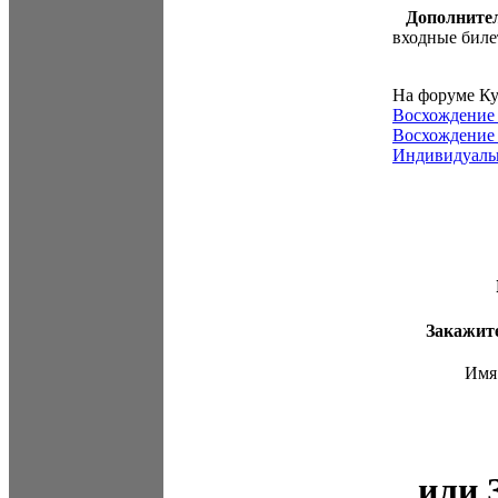
Дополните
входные биле
На форуме Ку
Восхождение 
Восхождение 
Индивидуальн
Закажит
Имя
или