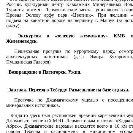
России, культурный центр Кавказских Минеральных Вод
Туристы посетят Лермонтовские места, уникальное озер
Провал, Эолову арфу, парк «Цветник». При желании 
подъем на канатной дороге на вершину г. Машук (за доп
плату).
Экскурсия в «зеленую жемчужину» КМВ г
Железноводск.
Пешеходная прогулка по курортному парку, осмот
архитектурных памятников (дача Эмира Бухарского
Пушкинская Галерея).
Возвращение в Пятигорск. Ужин.
Завтрак. Переезд в Теберду. Размещение на базе отдыха.
Прогулка по Джамагатскому ущелью с посещение
минеральных источников.
Когда-то здесь был расположен древний карачаевский ау
Джамагъат, воспетый М.Ю. Лермонтовым в поэме «Хаджи
Абрек». Джамагатские нарзаны находятся всего в 10 км о
города Теберда и расположены в живописном уголк