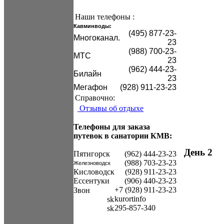
Наши телефоны :
Кавминводы:
(495) 877-23-
Mногоканал.
23
(988) 700-23-
МТС
23
(962) 444-23-
Билайн
23
Мегафон
(928) 911-23-23
Справочно:
Отзывы об отдыхе
Телефоны для заказа
путевок в санатории КМВ:
День 2
Пятигорск
(962) 444-23-23
(988) 703-23-23
Железноводск
Кисловодск
(928) 911-23-23
Ессентуки
(906) 440-23-23
+7 (928) 911-23-23
kurortinfo
295-857-340