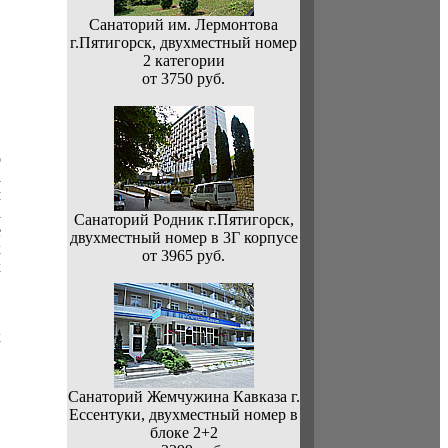
Санаторий им. Лермонтова
г.Пятигорск, двухместный номер
2 категории
от 3750 руб.
й
о
а
м
а
Санаторий Родник г.Пятигорск,
е
двухместный номер в 3Г корпусе
х
от 3965 руб.
х
и
х
Санаторий Жемчужина Кавказа г.
Ессентуки, двухместный номер в
блоке 2+2