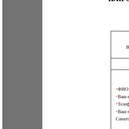
В
ФИО
*
Ваш e
*
Теле
*
Ваш г
*
Санат