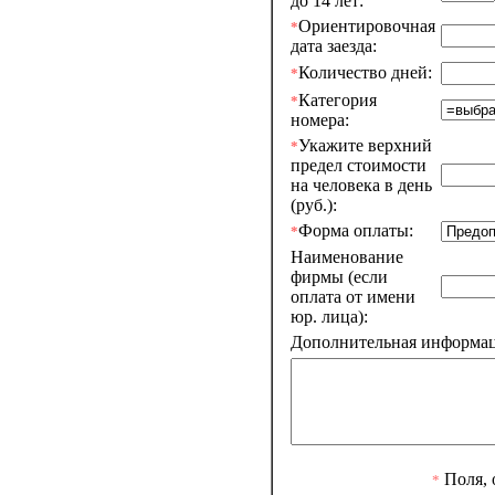
до 14 лет:
Ориентировочная
*
дата заезда:
Количество дней:
*
Категория
*
номера:
Укажите верхний
*
предел стоимости
на человека в день
(руб.):
Форма оплаты:
*
Наименование
фирмы (если
оплата от имени
юр. лица):
Дополнительная информаци
Поля, 
*