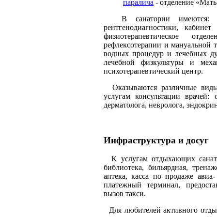
паралича
- отделение «Мать
В санатории имеются: клин
рентгенодиагностики, кабинет 
физиотерапевтическое отдел
рефлексотерапии и мануальной т
водных процедур и лечебных ду
лечебной физкультуры и механ
психотерапевтический центр.
Оказываются различные виды
услугам консультации врачей: о
дерматолога, невролога, эндокрин
Инфраструктура и досуг
К услугам отдыхающих санатор
библиотека, бильярдная, трена
аптека, касса по продаже авиа
платежный терминал, предоста
вызов такси.
Для любителей активного отдых