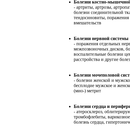
Болезни костно-мышечно
- артриты, артрозы, артроп
болезни соединительной тк
тендосиновиты, поражения
вмешательств
Болезни нервной системы
- поражения отдельных нер
межпозвоночных дисков, бо
воспалительные болезни ц
расстройства и другие бол
Болезни мочеполовой сис
- болезни женской и мужск
бесплодие мужское и женско
(мио-) метрит
Болезни сердца и перифер
- атеросклероз, облитерир
тромбофлебиты, варикозное
болезнь сердца, гипертони