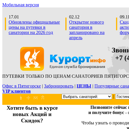
Мобильная версия
17.01
02.12
09.1
Обновлены официальные
Открытие нового
Скид
цены на путевки в
санатория в
акти
санатории на 2026 год
запланировано на
фор
апрель
Звон
+7 (4
ПУТЕВКИ ТОЛЬКО ПО ЦЕНАМ САНАТОРИЕВ ПЯТИГОРС
Офис в Пятигорске
|
Забронировать
|
ЦЕНЫ
|
Популярные сана
VIP клиентов
|
Хотите быть в курсе
Позвоните сейчас
и получите бонус
- 
новых Акций и
Скидок?
Чтобы узнать о проводи
з