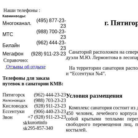
Наши телефоны :
Кавминводы:
(495) 877-23-
г. Пятиго
Mногоканал.
23
(988) 700-23-
МТС
23
(962) 444-23-
Билайн
23
Санаторий расположен на северо
Мегафон
(928) 911-23-23
дуэли М.Ю. Лермонтова в лесопар
Справочно:
Отзывы об отдыхе
На территории санатория распо
и “Ессентуки №4”.
Телефоны для заказа
путевок в санатории КМВ:
Пятигорск
(962) 444-23-23
Условия размещения
(988) 703-23-23
Железноводск
Кисловодск
(928) 911-23-23
Комплекс санатория состоит из 
Ессентуки
(906) 440-23-23
450 человек, лечебного корпус
+7 (928) 911-23-23
собой крытыми теплыми перех
kurortinfo
свободного перемещения лиц, 
295-857-340
костылей.