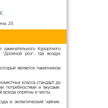
я:
на, 25.
е замечательного Курортного
 "Долиной роз", где воздух
который является памятником
номестных класса стандарт до
и потребностями и вкусами.
 всегда опрятны и чисты.
уда и эклектический чайник.