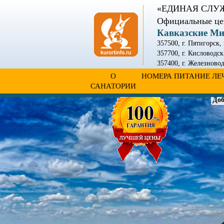
«ЕДИНАЯ СЛУ
Официальные це
Кавказские М
357500, г. Пятигорск,
357700, г. Кисловодск
357400
,
г. Железново
О
НОМЕРА
ПИТАНИЕ
ЛЕ
САНАТОРИИ
Доб