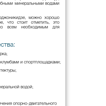
лебными минеральными водами
рджоникидзе, можно хорошо
е, что стоит отметить, это
 со всем необходимым для
ства:
рка;
 клумбами и спортплощадками;
тектуры;
неральной водой;
ечения опорно-двигательного