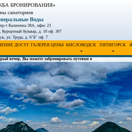
ЖБА БРОНИРОВАНИЯ»
ны санаториев
инеральные Воды
 пр-т Калинина 38А, офис 23
, Курортный бульвар, д. 10 оф. 307
дск
,
ул. Труда, д. 6"Б" оф. 7
ЧЕНИЕ
ДОСУГ
ГАЛЕРЕЯ
ЦЕНЫ
КИСЛОВОДСК
ПЯТИГОРСК
рый вечер, Вы можете забронировать путевки в санатории. Дл