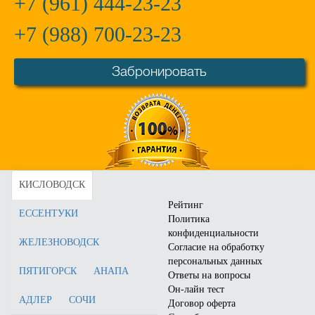
+7 (961) 444-23-23
+7 (988) 700-23-23
Забронировать
Санаторий «имени 30-лет
Санаторий «Зори
Победы»
Ставрополья»
Город:
Железноводск
Город:
Пятигорск
Отзывы:
41
Отзывы:
74
Цена от:
4750
руб.
Цена от:
4750
руб.
КИСЛОВОДСК
Забронировать
Забронировать
Рейтинг
ЕССЕНТУКИ
Политика
конфиденциальности
ЖЕЛЕЗНОВОДСК
Согласие на обработку
персональных данных
ПЯТИГОРСК
АНАПА
Ответы на вопросы
Он-лайн тест
АДЛЕР
СОЧИ
Договор оферта