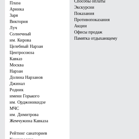
Способы оплаты
Плаза
Экскурсии
Арника
Показания
Заря
Противопоказания
Виктория
Акции
Луч
Санаторий «Плаза»
Санаторий «Виктория»
Офисы продаж
Солнечный
Памятка отдыхающему
им. Кирова
Город:
Кисловодск
Город:
Ессентуки
Целебный Нарзан
Отзывы:
15
Отзывы:
133
Центросоюза
Цена от:
4750
руб.
Цена от:
4000
руб.
Кавказ
Москва
Забронировать
Забронировать
Нарзан
Долина Нарзанов
Джинал
Родник
имени Горького
им. Орджоникидзе
МЧС
им. Димитрова
Жемчужина Кавказа
Рейтинг санаториев