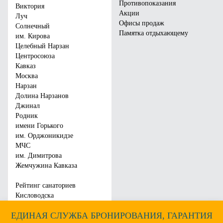
Противопоказания
Виктория
Акции
Луч
Санаторий «Плаза»
Санаторий «Виктория»
Офисы продаж
Солнечный
Памятка отдыхающему
им. Кирова
Город:
Кисловодск
Город:
Ессентуки
Целебный Нарзан
Отзывы:
15
Отзывы:
133
Центросоюза
Цена от:
4750
руб.
Цена от:
4000
руб.
Кавказ
Москва
Забронировать
Забронировать
Нарзан
Долина Нарзанов
Джинал
Родник
имени Горького
им. Орджоникидзе
МЧС
им. Димитрова
Жемчужина Кавказа
Рейтинг санаториев
Кисловодска
ЕДИНАЯ СЛУЖБА БРОНИРОВАНИЯ, ГАРАНТИЯ