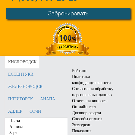
Забронировать
Санаторий «имени 30-лет
Санаторий «Зори
Победы»
Ставрополья»
Город:
Железноводск
Город:
Пятигорск
Отзывы:
41
Отзывы:
74
Цена от:
4750
руб.
Цена от:
4750
руб.
КИСЛОВОДСК
Забронировать
Забронировать
Рейтинг
ЕССЕНТУКИ
Политика
конфиденциальности
ЖЕЛЕЗНОВОДСК
Согласие на обработку
персональных данных
ПЯТИГОРСК
АНАПА
Ответы на вопросы
Он-лайн тест
АДЛЕР
СОЧИ
Договор оферта
Способы оплаты
Плаза
Экскурсии
Арника
Показания
Заря