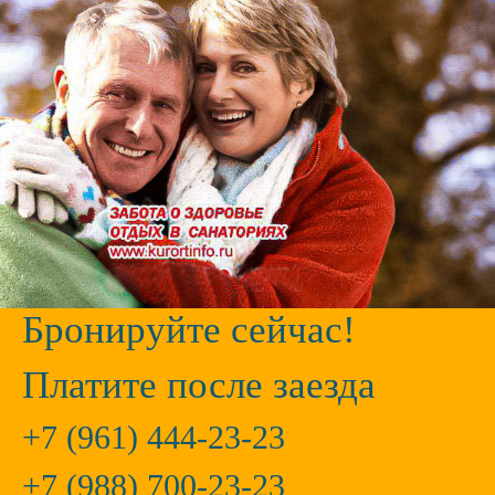
Санаторий «Виктория»
ФГБУ санаторий «Россия»
Город:
Кисловодск
Город:
Ессентуки
Отзывы:
416
Отзывы:
64
Цена от:
4750
руб.
Цена от:
4750
руб.
Забронировать
Забронировать
Бронируйте сейчас!
Платите после заезда
+7 (961) 444-23-23
+7 (988) 700-23-23