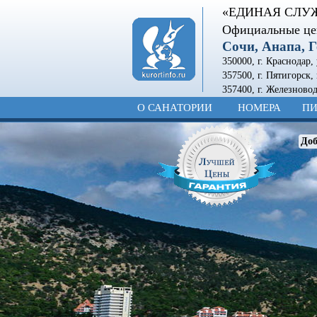
«ЕДИНАЯ СЛУ
Официальные це
Сочи, Анапа, 
350000, г. Краснодар,
357500, г. Пятигорск,
357400
,
г. Железново
О САНАТОРИИ
НОМЕРА
ПИ
Доб