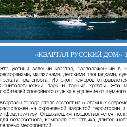
«КВАРТАЛ РУССКИЙ ДОМ»-
Это уютный зеленый квартал, расположенный в н
ресторанами, магазинами, детскими площадками, су
проката транспорта. Из окон номеров открываютс
Орнитологический парк и горные хребты. Это м
любителей спокойного отдыха в удаление от шумного
Кварталы города-отеля состоят из 5-этажных соврем
расположен на охраняемой закрытой территории и
инфраструктуру. Отдыхающим предоставляется полн
для беззаботного, комфортного отдыха, длительног
деловых мероприятий.