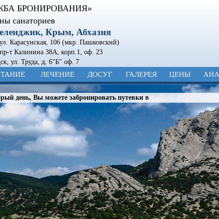
ЖБА БРОНИРОВАНИЯ»
ны санаториев
Геленджик, Крым, Абхазия
 ул. Карасунская, 106 (мкр. Пашковский)
 пр-т Калинина 38А, корп.1, оф. 23
дск
,
ул. Труда, д. 6"Б" оф. 7
ТАНИЕ
ЛЕЧЕНИЕ
ДОСУГ
ГАЛЕРЕЯ
ЦЕНЫ
АН
рый день, Вы можете забронировать путевки в санатории. Для