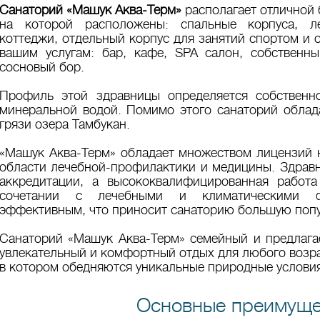
Санаторий «Машук Аква-Терм»
располагает отличной 
на которой расположены: спальные корпуса, ле
коттеджи, отдельный корпус для занятий спортом и 
вашим услугам: бар, кафе, SPA салон, собственн
сосновый бор.
Профиль этой здравницы определяется собственн
минеральной водой. Помимо этого санаторий обла
грязи озера Тамбукан.
«Машук Аква-Терм» обладает множеством лицензий н
области лечебной-профилактики и медицины. Здрав
аккредитации, а высококвалифицированная работ
сочетании с лечебными и климатическими ф
эффективным, что приносит санаторию большую попу
Санаторий «Машук Аква-Терм» семейный и предлага
увлекательный и комфортный отдых для любого возра
в котором обедняются уникальные природные условия
Основные преимуще