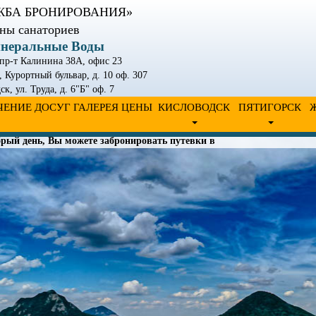
ЖБА БРОНИРОВАНИЯ»
ны санаториев
инеральные Воды
 пр-т Калинина 38А, офис 23
, Курортный бульвар, д. 10 оф. 307
дск
,
ул. Труда, д. 6"Б" оф. 7
ЧЕНИЕ
ДОСУГ
ГАЛЕРЕЯ
ЦЕНЫ
КИСЛОВОДСК
ПЯТИГОРСК
рый день, Вы можете забронировать путевки в санатории. Для