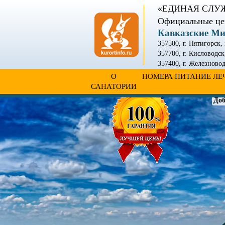
«ЕДИНАЯ СЛУ
Официальные це
Кавказские М
357500, г. Пятигорск,
357700, г. Кисловодск
357400
,
г. Железново
О
НОМЕРА
ПИТАНИЕ
ЛЕ
САНАТОРИИ
Доб