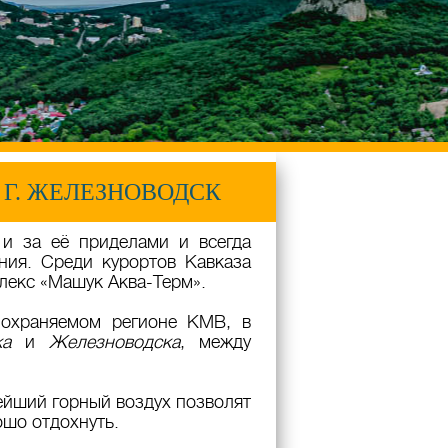
, Г. ЖЕЛЕЗНОВОДСК
и за её приделами и всегда
ния. Среди курортов Кавказа
лекс «Машук Аква-Терм».
охраняемом регионе КМВ, в
ка
и
Железноводска
, между
ейший горный воздух позволят
ошо отдохнуть.