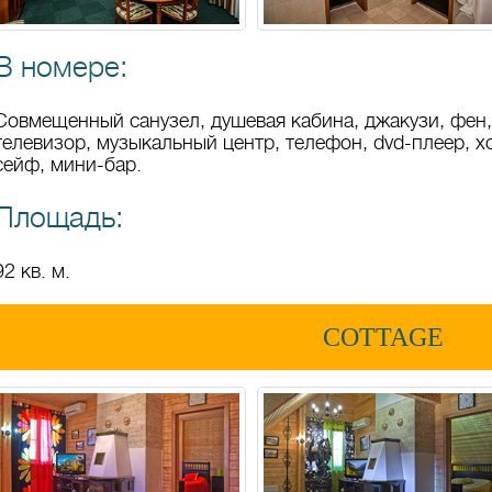
В номере:
Совмещенный санузел, душевая кабина, джакузи, фен,
телевизор, музыкальный центр, телефон, dvd-плеер, х
сейф, мини-бар.
Площадь:
92 кв. м.
COTTAGE