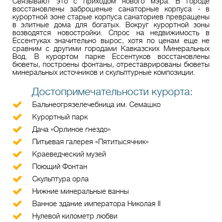
Связывают это с приходом нового мэра. В городе
восстановлены заброшеные санаторные корпуса - в
курортной зоне старые корпуса санаториев превращены
в элитные дома для богатых. Вокруг курортной зоны
возводятся новостройки. Спрос на недвижимость в
Ессентуках значительно вырос, хотя по ценам еще не
сравним с другими городами Кавказских Минеральных
Вод. В курортом парке Ессентуков восстановлены
бюветы, построены фонтаны, отреставрированы бюветы
минеральных источников и скульптурные композиции.
Достопримечательности курорта:
Бальнеогрязелечебница им. Семашко
Курортный парк
Дача «Орлиное гнездо»
Питьевая галерея «Пятитысячник»
Краеведческий музей
Поющий Фонтан
Скульптура орла
Нижние минеральные ванны
Ванное здание императора Николая II
Нулевой километр любви