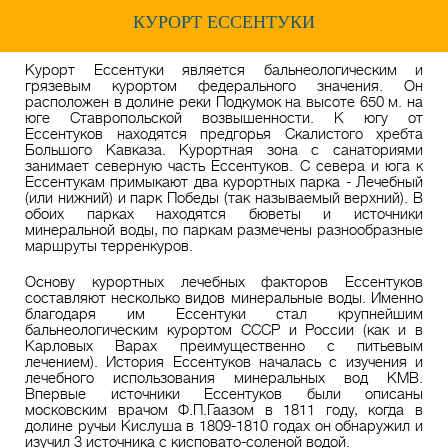
КУРОРТ ЕССЕНТУКИ
Курорт Ессентуки является бальнеологическим и
грязевым курортом федерального значения. Он
расположен в долине реки Подкумок на высоте 650 м. на
юге Ставропольской возвышенности. К югу от
Ессентуков находятся предгорья Скалистого хребта
Большого Кавказа. Курортная зона с санаториями
занимает северную часть Ессентуков. С севера и юга к
Ессентукам примыкают два курортных парка - Лечебный
(или нижний) и парк Победы (так называемый верхний). В
обоих парках находятся бюветы и источники
минеральной воды, по паркам размечены разнообразные
маршруты терренкуров.
Основу курортных лечебных факторов Ессентуков
составляют несколько видов минеральные воды. Именно
благодаря им Ессентуки стал крупнейшим
бальнеологическим курортом СССР и России (как и в
Карловых Варах преимущественно с питьевым
лечением). История Ессентуков началась с изучения и
лечебного использования минеральных вод КМВ.
Впервые источники Ессентуков были описаны
московским врачом Ф.П.Гаазом в 1811 году, когда в
долине ручьи Кислуша в 1809-1810 годах он обнаружил и
изучил 3 источника с кисповато-соленой водой.