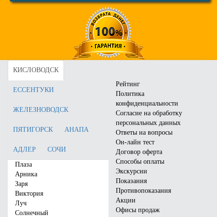
Санаторий «имени 30-лет
Санаторий «Зори
Победы»
Ставрополья»
Город:
Железноводск
Город:
Пятигорск
Отзывы:
41
Отзывы:
74
Цена от:
4750
руб.
Цена от:
4750
руб.
КИСЛОВОДСК
Забронировать
Забронировать
Рейтинг
ЕССЕНТУКИ
Политика
конфиденциальности
ЖЕЛЕЗНОВОДСК
Согласие на обработку
персональных данных
ПЯТИГОРСК
АНАПА
Ответы на вопросы
Он-лайн тест
АДЛЕР
СОЧИ
Договор оферта
Способы оплаты
Плаза
Экскурсии
Арника
Показания
Заря
Противопоказания
Виктория
Акции
Луч
Санаторий «Плаза»
Санаторий «Виктория»
Офисы продаж
Солнечный