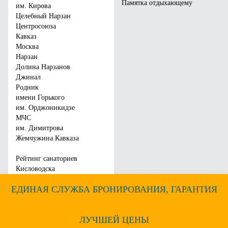
Памятка отдыхающему
им. Кирова
Город:
Кисловодск
Город:
Ессентуки
Целебный Нарзан
Отзывы:
15
Отзывы:
133
Центросоюза
Цена от:
4750
руб.
Цена от:
4000
руб.
Кавказ
Москва
Забронировать
Забронировать
Нарзан
Долина Нарзанов
Джинал
Родник
имени Горького
им. Орджоникидзе
МЧС
им. Димитрова
Жемчужина Кавказа
Рейтинг санаториев
Кисловодска
ЕДИНАЯ СЛУЖБА БРОНИРОВАНИЯ, ГАРАНТИЯ
ЛУЧШЕЙ ЦЕНЫ