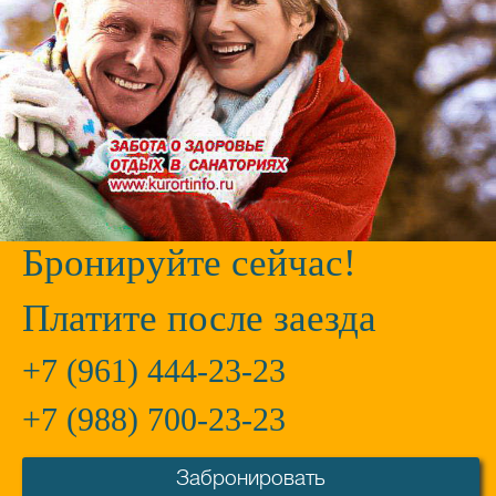
Санаторий «Виктория»
ФГБУ санаторий «Россия»
Город:
Кисловодск
Город:
Ессентуки
Отзывы:
416
Отзывы:
64
Цена от:
4750
руб.
Цена от:
4750
руб.
Забронировать
Забронировать
Бронируйте сейчас!
Платите после заезда
+7 (961) 444-23-23
+7 (988) 700-23-23
Забронировать