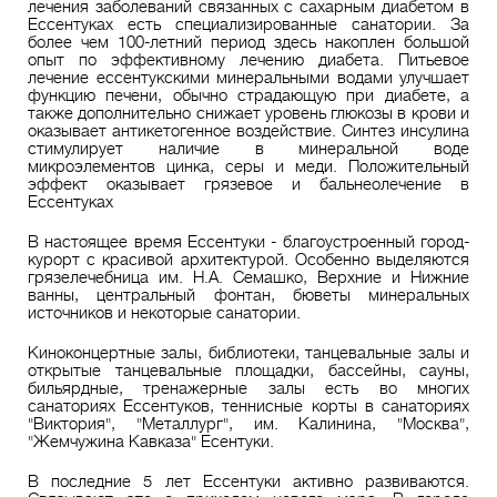
лечения заболеваний связанных с сахарным диабетом в
Ессентуках есть специализированные санатории. За
более чем 100-летний период здесь накоплен большой
опыт по эффективному лечению диабета. Питьевое
лечение ессентукскими минеральными водами улучшает
функцию печени, обычно страдающую при диабете, а
также дополнительно снижает уровень глюкозы в крови и
оказывает антикетогенное воздействие. Синтез инсулина
стимулирует наличие в минеральной воде
микроэлементов цинка, серы и меди. Положительный
эффект оказывает грязевое и бальнеолечение в
Ессентуках
В настоящее время Ессентуки - благоустроенный город-
курорт с красивой архитектурой. Особенно выделяются
грязелечебница им. Н.А. Семашко, Верхние и Нижние
ванны, центральный фонтан, бюветы минеральных
источников и некоторые санатории.
Киноконцертные залы, библиотеки, танцевальные залы и
открытые танцевальные площадки, бассейны, сауны,
бильярдные, тренажерные залы есть во многих
санаториях Ессентуков, теннисные корты в санаториях
"Виктория", "Металлург", им. Калинина, "Москва",
"Жемчужина Кавказа" Есентуки.
В последние 5 лет Ессентуки активно развиваются.