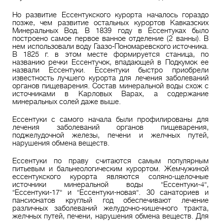
Но развитие Ессентукского курорта началось гораздо
позже, чем развитие остальных курортов Кавказских
Минеральных Вод. В 1839 году в Ессентуках было
построено самое первое ванное отделение (2 ванны). В
нем использовали воду Гаазо-Пономаревского источника.
В 1825 г. в этом месте формируется станица, по
названию речки Ессентучок, впадающей в Подкумок ее
назвали Ессентуки. Ессентуки быстро приобрели
известность лучшего курорта для лечения заболеваний
органов пищеварения. Состав минеральной воды схож с
источниками в Карловых Варах, а содержание
минеральных солей даже выше.
Ессентуки с самого начала были профилированы для
лечения заболеваний органов пищеварения,
поджелудочной железы, печени и желчных путей,
нарушения обмена веществ.
Ессентуки по праву считаются самым популярным
питьевым и бальнеологическим курортом. Жемчужиной
ессентукского курорта являются соляно-щелочные
источники минеральной воды "Ессентуки-4",
"Ессентуки-17" и "Ессентуки-новая". 30 санаториев и
пансионатов круглый год обеспечивают лечение
различных заболеваний желудочно-кишечного тракта,
желчных путей, печени, нарушения обмена веществ. Для