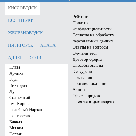
Цена от:
2275
руб.
Цена от:
2898
руб.
КИСЛОВОДСК
Забронировать
Забронировать
Рейтинг
ЕССЕНТУКИ
Политика
конфиденциальности
ЖЕЛЕЗНОВОДСК
Согласие на обработку
персональных данных
ПЯТИГОРСК
АНАПА
Ответы на вопросы
Он-лайн тест
АДЛЕР
СОЧИ
Договор оферта
Способы оплаты
Плаза
Экскурсии
Арника
Показания
Заря
Противопоказания
Виктория
Акции
Отель «Bridge Family»
Отель «Славянка»
Луч
Офисы продаж
Солнечный
Памятка отдыхающему
Город:
Сочи (Адлер)
Город:
Анапа (Центр)
им. Кирова
Отзывы:
0
Отзывы:
9
Целебный Нарзан
Центросоюза
Цена от:
2898
руб.
Цена от:
1619
руб.
Кавказ
Москва
Забронировать
Забронировать
Нарзан