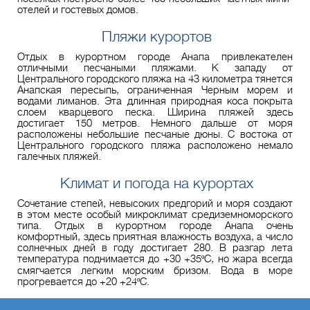
отелей и гостевых домов.
Пляжи курортов
Отдых в курортном городе Анапа привлекателен
отличными песчаными пляжами. К западу от
Центрального городского пляжа на 43 километра тянется
Анапская пересыпь, ограниченная Черным морем и
водами лиманов. Эта длинная природная коса покрыта
слоем кварцевого песка. Ширина пляжей здесь
достигает 150 метров. Немного дальше от моря
расположены небольшие песчаные дюны. С востока от
Центрального городского пляжа расположено немало
галечных пляжей.
Климат и погода на курортах
Сочетание степей, невысоких предгорий и моря создают
в этом месте особый микроклимат средиземноморского
типа. Отдых в курортном городе Анапа очень
комфортный, здесь приятная влажность воздуха, а число
солнечных дней в году достигает 280. В разгар лета
температура поднимается до +30 +35ºС, но жара всегда
смягчается легким морским бризом. Вода в море
прогревается до +20 +24ºС.