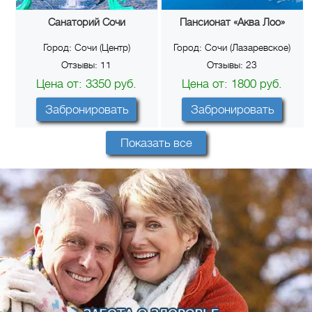
Санаторий Сочи
Пансионат «Аква Лоо»
Город:
Сочи (Центр)
Город:
Сочи (Лазаревское)
Отзывы:
11
Отзывы:
23
Цена от:
3350
руб.
Цена от:
1800
руб.
Забронировать
Забронировать
Показать все
Отель «Довиль»
Гостиничный комплекс
«Bridge Resort» 4*