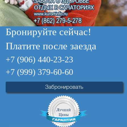
Город:
Анапа (Центр)
Город:
Сочи (Адлер)
Отзывы:
0
Отзывы:
5
Цена от:
3515
руб.
Цена от:
1975
руб.
Забронировать
Забронировать
Бронируйте сейчас!
Платите после заезда
+7 (906) 440-23-23
+7 (999) 379-60-60
Забронировать
Санаторий "Дагомыс"
Богатырь
Город:
Дагомыс
Город:
Сочи (Адлер)
Отзывы:
10
Отзывы:
6