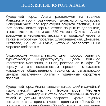
ПОПУЛЯРНЫЕ КУРОРТ АНАПА
Курортный город Анапа расположен на границе
Кавказских гор и равнинного Таманского полуострова.
Северная часть его территории покрыта степями, а на
юге возвышаются горные отроги покрытые деревьями,
высота которых достигает 550 метров. Отдых в Анапе
возможен в нескольких местах - в городской черте, а
также в курортных поселках Благовещенская, Джемете,
Витязево, Сенной и Сукко, которые расположены на
морском побережье.
Отдыхающие курорта высоко ценят хорошо развитую
туристическую инфраструктуру. Здесь большое
количество магазинов, рынков, ресторанов и кафе. По
городу и его окрестностям проходят множество
маршрутов общественного транспорта, связывающих
центры развлечений Анапы и удаленные курортные
поселки.
Курортный город Анапа известен как детский и семейный
туристический центр на Черном море. Местные
пансионаты, санатории и отели ориентированы на прием
семей с детьми любого возраста. Кроме крупных
гостиниц и санаториев, в черте города и его ближайших
поселках построено более 400 небольших частных мини-