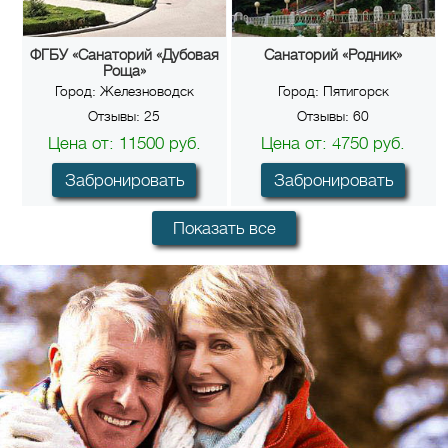
ФГБУ «Санаторий «Дубовая
Санаторий «Родник»
Роща»
Город:
Железноводск
Город:
Пятигорск
Отзывы:
25
Отзывы:
60
Цена от:
11500
руб.
Цена от:
4750
руб.
Забронировать
Забронировать
Показать все
Санаторий «Виктория»
ФГБУ санаторий «Россия»