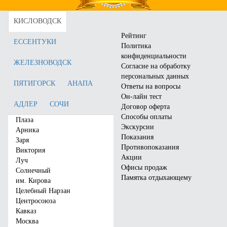
Цена от:
4750
руб.
Цена от:
4750
руб.
КИСЛОВОДСК
Забронировать
Забронировать
Рейтинг
ЕССЕНТУКИ
Политика
конфиденциальности
ЖЕЛЕЗНОВОДСК
Согласие на обработку
персональных данных
ПЯТИГОРСК
АНАПА
Ответы на вопросы
Он-лайн тест
АДЛЕР
СОЧИ
Договор оферта
Способы оплаты
Плаза
Экскурсии
Арника
Показания
Заря
Противопоказания
Виктория
Акции
Луч
Санаторий «Плаза»
Санаторий «Виктория»
Офисы продаж
Солнечный
Памятка отдыхающему
им. Кирова
Город:
Кисловодск
Город:
Ессентуки
Целебный Нарзан
Отзывы:
15
Отзывы:
133
Центросоюза
Цена от:
4750
руб.
Цена от:
4000
руб.
Кавказ
Москва