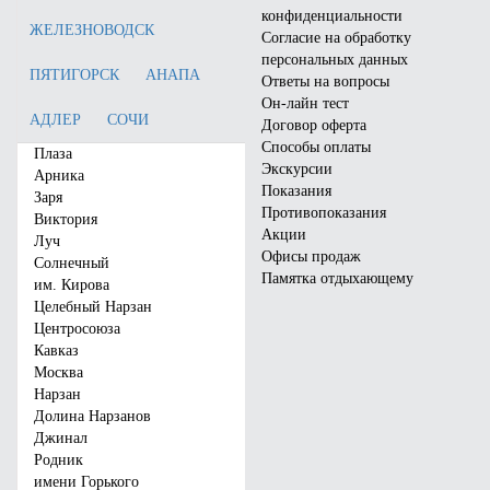
конфиденциальности
ЖЕЛЕЗНОВОДСК
Согласие на обработку
персональных данных
ПЯТИГОРСК
АНАПА
Ответы на вопросы
Он-лайн тест
АДЛЕР
СОЧИ
Договор оферта
Способы оплаты
Плаза
Экскурсии
Арника
Показания
Заря
Противопоказания
Виктория
Акции
Отель «Bridge Family»
Отель «Славянка»
Луч
Офисы продаж
Солнечный
Памятка отдыхающему
Город:
Сочи (Адлер)
Город:
Анапа (Центр)
им. Кирова
Отзывы:
0
Отзывы:
9
Целебный Нарзан
Центросоюза
Цена от:
2898
руб.
Цена от:
1619
руб.
Кавказ
Москва
Забронировать
Забронировать
Нарзан
Долина Нарзанов
Джинал
Родник
имени Горького