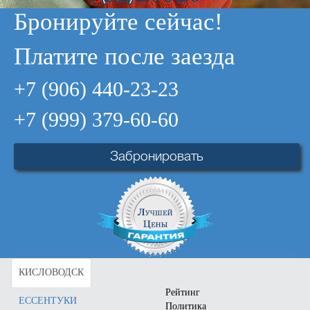
Забронировать
Забронировать
Бронируйте сейчас!
Платите после заезда
+7 (906) 440-23-23
+7 (999) 379-60-60
Забронировать
Санаторий "Дагомыс"
Богатырь
Город:
Дагомыс
Город:
Сочи (Адлер)
Отзывы:
10
Отзывы:
6
Цена от:
2275
руб.
Цена от:
2898
руб.
КИСЛОВОДСК
Забронировать
Забронировать
Рейтинг
ЕССЕНТУКИ
Политика