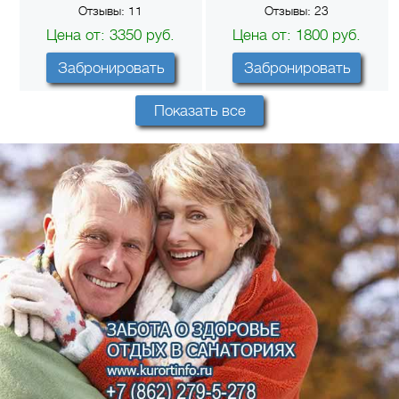
Отзывы:
11
Отзывы:
23
Цена от:
3350
руб.
Цена от:
1800
руб.
Забронировать
Забронировать
Показать все
Отель «Довиль»
Гостиничный комплекс
«Bridge Resort» 4*
Город:
Анапа (Центр)
Город:
Сочи (Адлер)
Отзывы:
0
Отзывы:
5
Цена от:
3515
руб.
Цена от:
1975
руб.