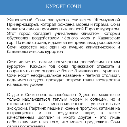
КУРОРТ СОЧИ
Живописный Сочи заслужено считается Жемчужиной
Причерноморья, которая рождена морем и горами. Сочи
является самым протяженным во всей Европе курортом.
Этот город обладает уникальным климатом, который
обусловлен воздействием Чёрного моря и Кавказских
гор. По всей стране, и даже за ее пределами, российский
Сочи известен как один из лучших климатических и
бальнеологических курортов.
Сочи является самым популярным российским летним
курортом. Каждый год сюда приезжают отдыхать и
поправлять свое здоровье более 3 миллионов туристов.
Сочи носит неофициальное название - “летняя столица”,
ведь именно здесь проходят встречи главы государства
на высшем уровне.
Отдых в Сочи очень разнообразен. Здесь вы можете не
только наслаждаться теплым морем и солнцем, но и
отправиться на многочисленные увлекательные
экскурсии. Рафтинг, пешие и конные прогулки, катание на
аттракционах и на воздушном шаре, а также
качественный шоппинг и много другое - это лишь
небольшая часть из того, что может предложить Сочи
своим посетителям.