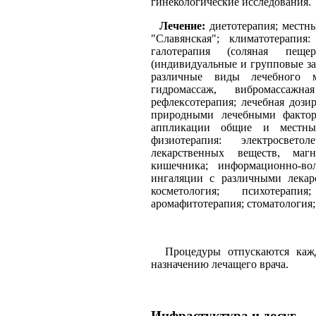
гинекологические исследования.
Лечение:
диетотерапия; местны
"Славянская"; климатотерапия:
галотерапия (соляная пещ
(индивидуальные и групповые зан
различные виды лечебного ма
гидромассаж, вибромассажн
рефлексотерапия; лечебная дозир
природными лечебными фактора
аппликации общие и местные;
физиотерапия: электросветол
лекарственных веществ, магн
кишечника; информационно-вол
ингаляции с различными лекар
косметология; психотерапи
аромафитотерапия; стоматология;
Процедуры отпускаются кажд
назначению лечащего врача.
Инфрастуктура и досуг