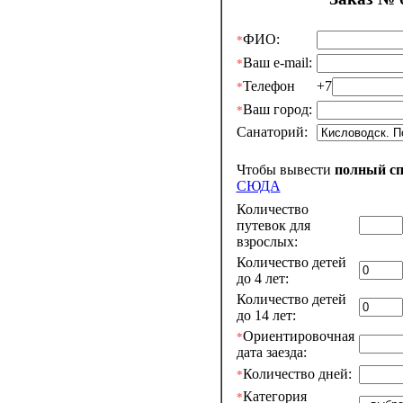
ФИО:
*
Ваш e-mail:
*
Телефон
+7
*
Ваш город:
*
Санаторий:
Чтобы вывести
полный с
СЮДА
Количество
путевок для
взрослых:
Количество детей
до 4 лет:
Количество детей
до 14 лет:
Ориентировочная
*
дата заезда:
Количество дней:
*
Категория
*