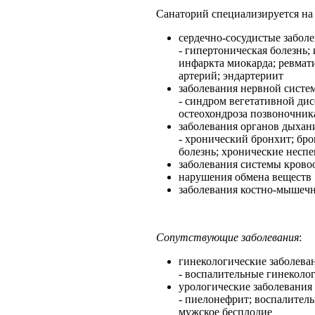
Санаторий специализируется на 
cердечно-сосудистые забол
- гипертоническая болезнь;
инфаркта миокарда; ревмати
артерий; эндартериит
заболевания нервной систе
- синдром вегетативной ди
остеохондроза позвоночник
заболевания органов дыхан
- хронический бронхит; бро
болезнь; хронические несп
заболевания системы кров
нарушения обмена веществ
заболевания костно-мышеч
Сопутствующие заболевания
:
гинекологические заболева
- воспалительные гинеколог
урологические заболевания
- пиелонефрит; воспалител
мужское бесплодие