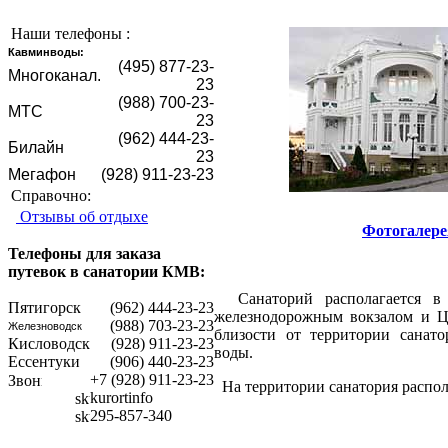
Наши телефоны :
Кавминводы:
(495) 877-23-
Mногоканал.
23
(988) 700-23-
МТС
23
(962) 444-23-
Билайн
23
Мегафон
(928) 911-23-23
Справочно:
Отзывы об отдыхе
Фотогалере
Телефоны для заказа
путевок в санатории КМВ:
Санаторий располагается в 
Пятигорск
(962) 444-23-23
железнодорожным вокзалом и Це
(988) 703-23-23
Железноводск
близости от территории санат
Кисловодск
(928) 911-23-23
воды.
Ессентуки
(906) 440-23-23
+7 (928) 911-23-23
На территории санатория распол
kurortinfo
295-857-340