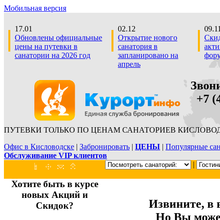
Мобильная версия
17.01
02.12
09.1
Обновлены официальные
Открытие нового
Скид
цены на путевки в
санатория в
акти
санатории на 2026 год
запланировано на
фор
апрель
Звон
+7 (4
ПУТЕВКИ ТОЛЬКО ПО ЦЕНАМ САНАТОРИЕВ КИСЛОВОД
Офис в Кисловодске
|
Забронировать
|
ЦЕНЫ
|
Популярные са
Обслуживание VIP клиентов
|
Хотите быть в курсе
новых Акций и
Извините, в 
Скидок?
Но Вы может