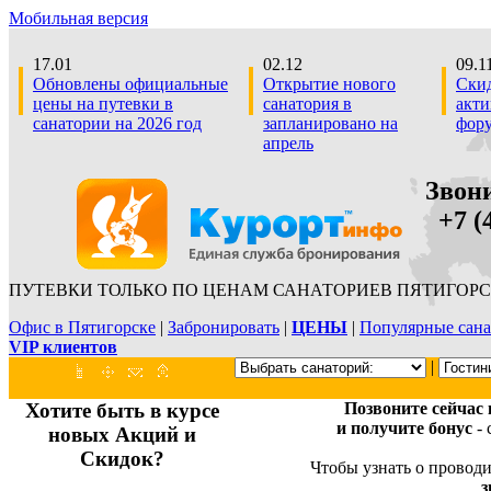
Мобильная версия
17.01
02.12
09.1
Обновлены официальные
Открытие нового
Скид
цены на путевки в
санатория в
акти
санатории на 2026 год
запланировано на
фор
апрель
Звон
+7 (4
ПУТЕВКИ ТОЛЬКО ПО ЦЕНАМ САНАТОРИЕВ ПЯТИГОРС
Офис в Пятигорске
|
Забронировать
|
ЦЕНЫ
|
Популярные сана
VIP клиентов
|
Хотите быть в курсе
Позвоните сейчас
и получите бонус
- 
новых Акций и
Скидок?
Чтобы узнать о проводи
з