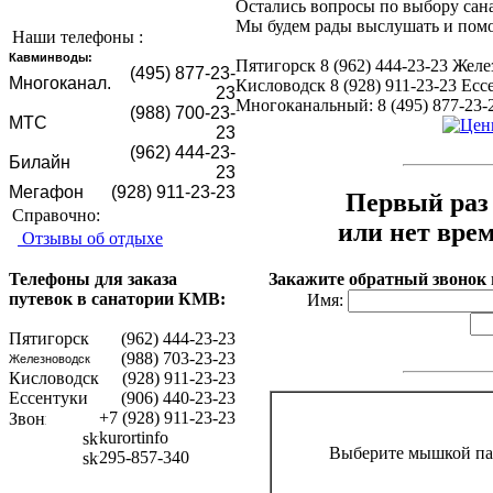
Остались вопросы по выбору сан
Мы будем рады выслушать и помо
Наши телефоны :
Кавминводы:
Пятигорск 8 (962) 444-23-23 Желе
(495) 877-23-
Mногоканал.
Кисловодск 8 (928) 911-23-23 Ессе
23
Многоканальный: 8 (495) 877-23-
(988) 700-23-
МТС
23
(962) 444-23-
Билайн
23
Мегафон
(928) 911-23-23
Первый раз 
Справочно:
или нет вре
Отзывы об отдыхе
Закажите обратный звонок
Телефоны для заказа
путевок в санатории КМВ:
Имя:
Пятигорск
(962) 444-23-23
(988) 703-23-23
Железноводск
Кисловодск
(928) 911-23-23
Ессентуки
(906) 440-23-23
+7 (928) 911-23-23
kurortinfo
Выберите мышкой па
295-857-340