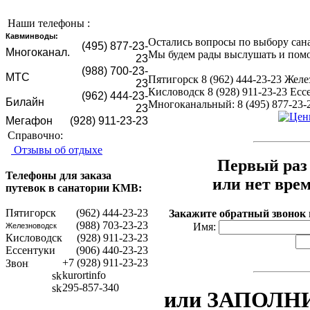
Наши телефоны :
Кавминводы:
Остались вопросы по выбору сан
(495) 877-23-
Mногоканал.
Мы будем рады выслушать и помо
23
(988) 700-23-
МТС
Пятигорск 8 (962) 444-23-23 Желе
23
Кисловодск 8 (928) 911-23-23 Ессе
(962) 444-23-
Билайн
Многоканальный: 8 (495) 877-23-
23
Мегафон
(928) 911-23-23
Справочно:
Отзывы об отдыхе
Первый раз 
Телефоны для заказа
или нет вре
путевок в санатории КМВ:
Пятигорск
(962) 444-23-23
Закажите обратный звонок
(988) 703-23-23
Имя:
Железноводск
Кисловодск
(928) 911-23-23
Ессентуки
(906) 440-23-23
+7 (928) 911-23-23
kurortinfo
295-857-340
или ЗАПОЛНИ