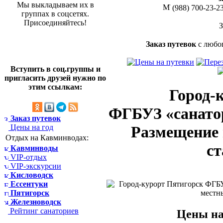
Мы выкладываем их в
(988) 700-23-2
группах в соцсетях.
Присоединяйтесь!
Заказ путевок
с любо
Вступить в соц.группы и
пригласить друзей нужно по
этим ссылкам:
Город-
ФГБУЗ «санато
Заказ путевок
Цены на год
Размещение 
Отдых на Кавминводах:
ст
Кавминводы
VIP-отдых
VIP-экскурсии
Кисловодск
Ессентуки
Пятигорск
Железноводск
Рейтинг санаториев
Цены на