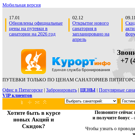
Мобильная версия
17.01
02.12
09.1
Обновлены официальные
Открытие нового
Скид
цены на путевки в
санатория в
акти
санатории на 2026 год
запланировано на
фор
апрель
Звон
+7 (4
ПУТЕВКИ ТОЛЬКО ПО ЦЕНАМ САНАТОРИЕВ ПЯТИГОРС
Офис в Пятигорске
|
Забронировать
|
ЦЕНЫ
|
Популярные сана
VIP клиентов
|
Хотите быть в курсе
Позвоните сейчас
и получите бонус
- 
новых Акций и
Скидок?
Чтобы узнать о проводи
з