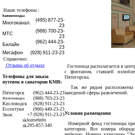
Наши телефоны :
Кавминводы:
(495) 877-23-
Mногоканал.
23
(988) 700-23-
МТС
23
(962) 444-23-
Билайн
23
Мегафон
(928) 911-23-23
Справочно:
Отзывы об отдыхе
Гостиница располагается в цент
с фонтаном, ставшей излюбл
Телефоны для заказа
Пятигорска.
путевок в санатории КМВ:
Так же рядом расположены т
заведений сферы развлечений.
Пятигорск
(962) 444-23-23
(988) 703-23-23
Железноводск
Кисловодск
(928) 911-23-23
Ессентуки
(906) 440-23-23
Условия размещения
+7 (928) 911-23-23
kurortinfo
Номерной фонд гостиницы пред
295-857-340
категории. Все номера оборуд
мебелью. Номера категории "Л