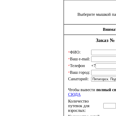
Выберите мышкой па
Внимат
Заказ № 
ФИО:
*
Ваш e-mail:
*
Телефон
+7
*
Ваш город:
*
Санаторий:
Чтобы вывести
полный с
СЮДА
Количество
путевок для
взрослых: