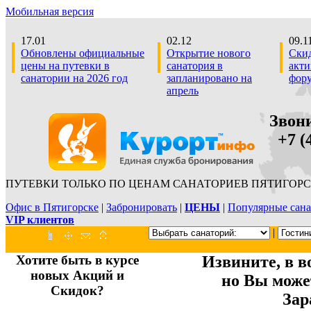
Мобильная версия
17.01
02.12
09.1
Обновлены официальные
Открытие нового
Скид
цены на путевки в
санатория в
акти
санатории на 2026 год
запланировано на
фор
апрель
Звон
+7 (4
ПУТЕВКИ ТОЛЬКО ПО ЦЕНАМ САНАТОРИЕВ ПЯТИГОРС
Офис в Пятигорске
|
Забронировать
|
ЦЕНЫ
|
Популярные сана
VIP клиентов
|
Хотите быть в курсе
Извините, в в
новых Акций и
но Вы може
Скидок?
Зар