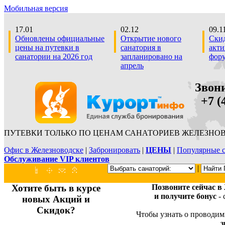
Мобильная версия
17.01
02.12
09.1
Обновлены официальные
Открытие нового
Скид
цены на путевки в
санатория в
акти
санатории на 2026 год
запланировано на
фор
апрель
Звон
+7 (4
ПУТЕВКИ ТОЛЬКО ПО ЦЕНАМ САНАТОРИЕВ ЖЕЛЕЗНОВ
Офис в Железноводске
|
Забронировать
|
ЦЕНЫ
|
Популярные с
Обслуживание VIP клиентов
|
Хотите быть в курсе
Позвоните сейчас в
и получите бонус
- 
новых Акций и
Скидок?
Чтобы узнать о проводим
з