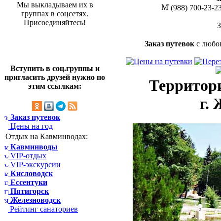
Мы выкладываем их в
(988) 700-23-2
группах в соцсетях.
Присоединяйтесь!
Заказ путевок
с любо
Вступить в соц.группы и
пригласить друзей нужно по
Территори
этим ссылкам:
г.
Заказ путевок
Цены на год
Отдых на Кавминводах:
Кавминводы
VIP-отдых
VIP-экскурсии
Кисловодск
Ессентуки
Пятигорск
Железноводск
Рейтинг санаториев