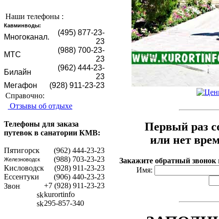
Наши телефоны :
Кавминводы:
(495) 877-23-
Mногоканал.
23
(988) 700-23-
МТС
23
(962) 444-23-
Билайн
23
Мегафон
(928) 911-23-23
Справочно:
Отзывы об отдыхе
Телефоны для заказа
Первый раз с
путевок в санатории КМВ:
или нет вре
Пятигорск
(962) 444-23-23
(988) 703-23-23
Закажите обратный звонок
Железноводск
Кисловодск
(928) 911-23-23
Имя:
Ессентуки
(906) 440-23-23
+7 (928) 911-23-23
kurortinfo
295-857-340