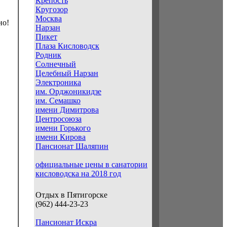
Крепость
Кругозор
Москва
но!
Нарзан
Пикет
Плаза Кисловодск
Родник
Солнечный
Целебный Нарзан
Электроника
им. Орджоникидзе
им. Семашко
имени Димитрова
Центросоюза
имени Горького
имени Кирова
Пансионат Шаляпин
официальные цены в санатории
кисловодска на 2018 год
Отдых в Пятигорске
(962) 444-23-23
Пансионат Искра