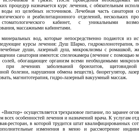
ких процедур назначается курс лечения, с обязательным испол
 воды из целебных источников. Лечебная часть санатория с
ологического и реабилитационного отделений, нескольких пр
 стоматологического кабинет, с уникальными возмо
ования, массажными кабинетами.
инеральных вод, которые непосредственно подаются из ис
следующие курсы лечения: Душ Шарко, гидроколонотерапия, 
 лечебные души, лазерный душ, микроклизмы с ромашкой, 
ащении санатория имеются: спелеокамера (лечение с помощью м
й солей, обогащающее организм всеми необходимыми микроэл
но при лечениях заболеваний бронхитов, щитовидной
ной болезни, нарушения обмена веществ), биорегулятор, лазер
овать, магнитотерапия, гидро-лазерный вакуумный массаж.
«Виктор» осуществляется трехразовое питание, по заранее ого
ом всех особенностей лечения и назначений врача. К услугам о
вая-ресторан, в которой трудится штат квалифицированных сот
ополнительные изменения в меню и рассмотрение индиви