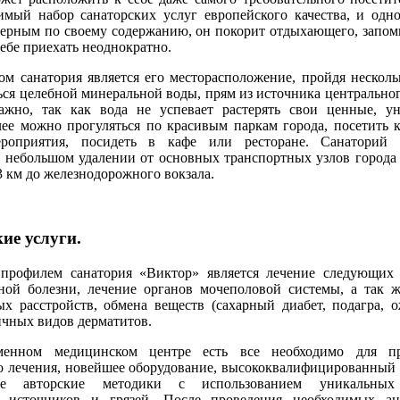
имый набор санаторских услуг европейского качества, и одн
мерным по своему содержанию, он покорит отдыхающего, запом
себе приехать неоднократно.
 санатория является его месторасположение, пройдя несколь
ся целебной минеральной воды, прям из источника центральног
ажно, так как вода не успевает растерять свои ценные, у
лее можно прогуляться по красивым паркам города, посетить к
роприятия, посидеть в кафе или ресторане. Санаторий 
 небольшом удалении от основных транспортных узлов города 
3 км до железнодорожного вокзала.
ие услуги.
офилем санатория «Виктор» является лечение следующих 
ной болезни, лечение органов мочеполовой системы, а так 
х расстройств, обмена веществ (сахарный диабет, подагра, о
ичных видов дерматитов.
ном медицинском центре есть все необходимо для пр
 лечения, новейшее оборудование, высококвалифицированный 
ные авторские методики с использованием уникальных
 источников и грязей. После проведения необходимых ан