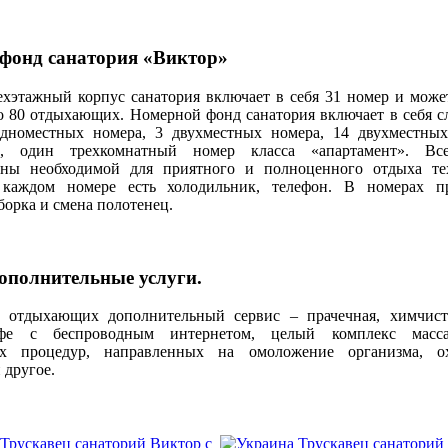
фонд санатория «Виктор»
этажный корпус санатория включает в себя 31 номер и може
о 80 отдыхающих. Номерной фонд санатория включает в себя 
одноместных номера, 3 двухместных номера, 14 двухместны
с, один трехкомнатный номер класса «апартамент». Вс
аны необходимой для приятного и полноценного отдыха т
каждом номере есть холодильник, телефон. В номерах пр
борка и смена полотенец.
дополнительные услуги.
тдыхающих дополнительный сервис – прачечная, химчистк
афе с беспроводным интернетом, целый комплекс мас
их процедур, направленных на омоложение организма, ох
 другое.