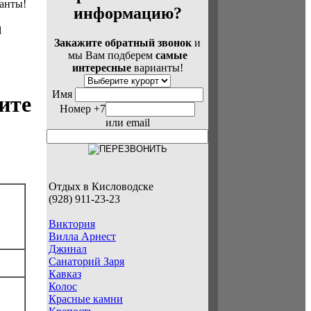
анты!
информацию?
l
Закажите обратный звонок
и
мы Вам подберем
самые
интересные
варианты!
Имя
ите
Номер +7
или email
Отдых в Кисловодске
(928) 911-23-23
Виктория
Вилла Арнест
Джинал
Санаторий Заря
Кавказ
Колос
Красные камни