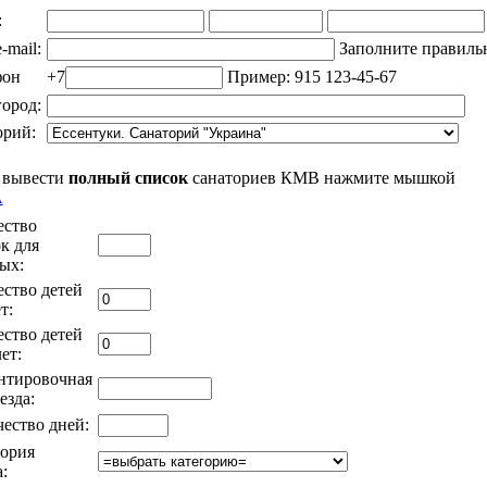
:
-mail:
Заполните правиль
фон
+7
Пример: 915 123-45-67
ород:
орий:
 вывести
полный список
санаториев КМВ нажмите мышкой
А
ество
к для
ых:
ство детей
т:
ство детей
ет:
нтировочная
езда:
ество дней:
ория
: