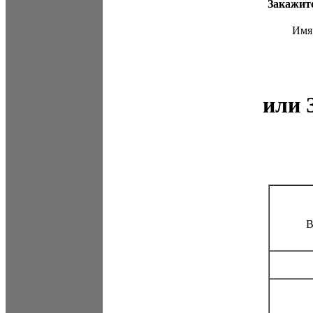
Закажит
Имя
или
В