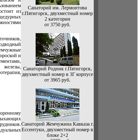
ьзованием
Санаторий им. Лермонтова
остоит из
г.Пятигорск, двухместный номер
оцедурных
2 категории
жностями
от 3750 руб.
точников,
подводный
жемчужные
ороской и
ементами,
 железы,
Санаторий Родник г.Пятигорск,
отерапия,
двухместный номер в 3Г корпусе
от 3965 руб.
воренному
тдыхающих
Санаторий Жемчужина Кавказа г.
рудников.
Ессентуки, двухместный номер в
дуальных
блоке 2+2