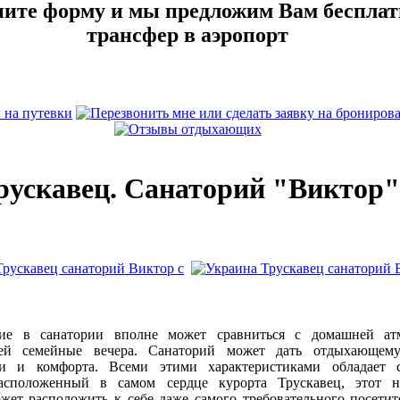
ните форму и мы предложим Вам беспла
трансфер в аэропорт
рускавец. Санаторий "Виктор"
 в санатории вполне может сравниться с домашней атм
ей семейные вечера. Санаторий может дать отдыхающему
и и комфорта. Всеми этими характеристиками обладает с
асположенный в самом сердце курорта Трускавец, этот н
жет расположить к себе даже самого требовательного посетит