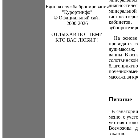
диагностичес
Единая служба бронирования
минеральной
"Курортинфо"
гастроэнтер
© Официальный сайт
кабинетов,
2000-2026
зубопротезир
ОТДЫХАЙТЕ С ТЕМИ
На основе м
КТО ВАС ЛЮБИТ !
проводятся 
душ-массаж,
ванны. В осн
солотвинско
благоприят
почечнокамен
массажная кр
Питание
В санатории 
меню, с учет
уютная столо
Возможны д
заказов.