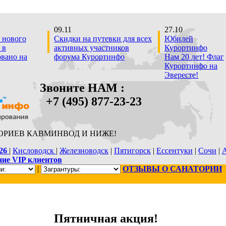
09.11
27.10
 нового
Скидки на путевки для всех
Юбилей
 в
активных участников
Курортинфо
овано на
форума Курортинфо
Нам 20 лет! Флаг
Курортинфо на
Эвересте!
Звоните НАМ :
+7 (495) 877-23-23
ОРИЕВ КАВМИНВОД И НИЖЕ!
26
|
Кисловодск
|
Железноводск
|
Пятигорск
|
Ессентуки
|
Сочи
|
ие VIP клиентов
|
ОТЗЫВЫ О САНАТОРИИ
Пятничная акция!