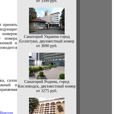
от 3399 руб.
т принять
следующие
х номеров
Санаторий Украина город
е номера
Ессентуки, двухместный номер
ехникой и
от 3690 руб.
оводится
а, салон
Санаторий Родник, город
сажный и
Кисловодск, двухместный номер
раняемая
от 3275 руб.