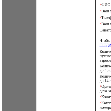
ФИО
*
Ваш e
*
Теле
*
Ваш г
*
Санат
Чтобы
СЮД
Колич
путево
взросл
Количе
до 4 ле
Количе
до 14 л
Орие
*
дата за
Колич
*
Катег
*
номера