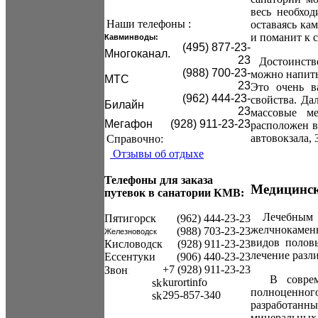
весь необход
Наши телефоны :
оставаясь ка
и поманит к 
Кавминводы:
(495) 877-23-
Mногоканал.
23
Достоинством
(988) 700-23-
можно напить
МТС
23
Это очень в
(962) 444-23-
свойства. Да
Билайн
23
массовые ме
Мегафон
(928) 911-23-23
расположен в
автовокзала, 
Справочно:
Отзывы об отдыхе
Телефоны для заказа
Медицинск
путевок в санатории КМВ:
Лечебным пр
Пятигорск
(962) 444-23-23
желчнокамен
(988) 703-23-23
Железноводск
видов половы
Кисловодск
(928) 911-23-23
лечение разл
Ессентуки
(906) 440-23-23
+7 (928) 911-23-23
В современ
kurortinfo
полноценного
295-857-340
разработан
минеральных