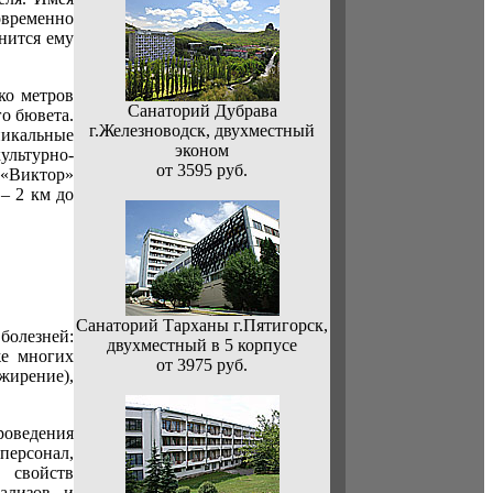
овременно
нится ему
ко метров
Санаторий Дубрава
о бювета.
г.Железноводск, двухместный
никальные
эконом
ультурно-
от 3595 руб.
«Виктор»
– 2 км до
Санаторий Тарханы г.Пятигорск,
болезней:
двухместный в 5 корпусе
же многих
от 3975 руб.
жирение),
оведения
персонал,
 свойств
ализов и