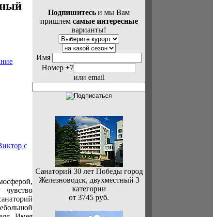
тный
Подпишитесь
и мы Вам
пришлем
самые интересные
варианты!
Имя
Номер +7
или email
Санаторий 30 лет Победы город
Железноводск, двухместный 3
осферой,
категории
 чувство
от 3745 руб.
анаторий
ебольшой
еля. Имея