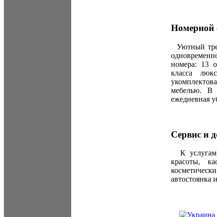
Номерной 
Уютный трех
одновременн
номера: 13 
класса люк
укомплектов
мебелью. В 
ежедневная у
Сервис и 
К услугам о
красоты, к
косметическ
автостоянка и