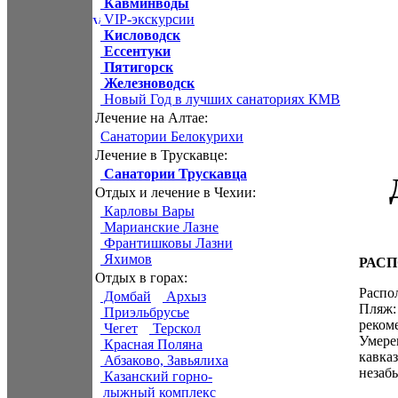
Кавминводы
VIP-экскурсии
Кисловодск
Ессентуки
Пятигорск
Железноводск
Новый Год в лучших санаториях КМВ
Лечение на Алтае:
Санатории Белокурихи
Лечение в Трускавце:
Санатории Трускавца
Отдых и лечение в Чехии:
Карловы Вары
Марианские Лазне
Франтишковы Лазни
Яхимов
РАС
Отдых в горах:
Распо
Домбай
Архыз
Пляж
Приэльбрусье
реком
Чегет
Терскол
Умере
Красная Поляна
кавк
Абзаково, Завьялиха
незаб
Казанский горно-
лыжный комплекс