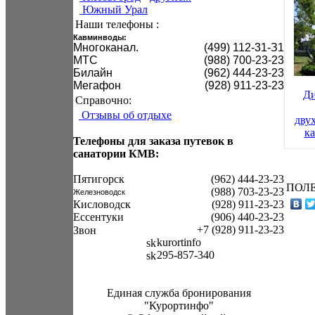
Южный Урал
Наши телефоны :
Кавминводы:
Mногоканал.
(499) 112-31-З1
МТС
(988) 700-23-23
Билайн
(962) 444-23-23
Мегафон
(928) 911-23-23
Ди
Справочно:
Отзывы об отдыхе
дву
ка
Телефоны для заказа путевок в
санатории КМВ:
Пятигорск
(962) 444-23-23
ПОЛЕ
(988) 703-23-23
Железноводск
Кисловодск
(928) 911-23-23
Ессентуки
(906) 440-23-23
+7 (928) 911-23-23
kurortinfo
295-857-340
Единая служба бронирования
"Курортинфо"