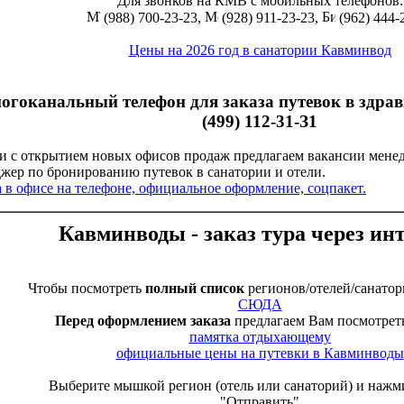
Для звонков на КМВ с мобильных телефонов:
(988) 700-23-23,
(928) 911-23-23,
(962) 444-
Цены на 2026 год в санатории Кавминвод
огоканальный телефон для заказа путевок в здра
(499) 112-31-З1
зи с открытием новых офисов продаж предлагаем вакансии менед
жер по бронированию путевок в санатории и отели.
а в офисе на телефоне, официальное оформление, соцпакет.
Кавминводы - заказ тура через ин
Чтобы посмотреть
полный список
регионов/отелей/санатор
СЮДА
Перед оформлением заказа
предлагаем Вам посмотреть
памятка отдыхающему
официальные цены на путевки в Кавминводы
Выберите мышкой регион (отель или санаторий) и нажм
"Отправить"