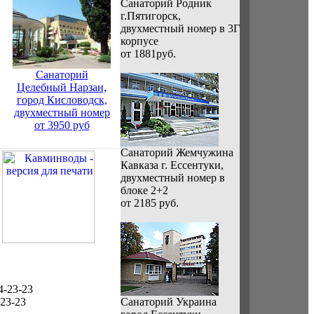
Санаторий Родник
г.Пятигорск,
двухместный номер в 3Г
корпусе
от 1881руб.
Санаторий
Целебный Нарзан,
город Кисловодск,
двухместный номер
от 3950 руб
Санаторий Жемчужина
Кавказа г. Ессентуки,
двухместный номер в
блоке 2+2
от 2185 руб.
4-23-23
-23-23
Санаторий Украина