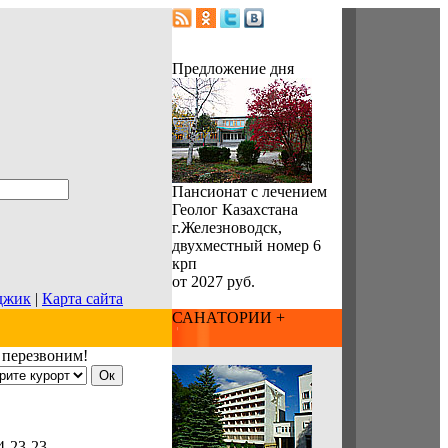
Предложение дня
Пансионат с лечением
Геолог Казахстана
г.Железноводск,
двухместный номер 6
крп
от 2027 руб.
джик
|
Карта сайта
САНАТОРИИ +
 перезвоним!
4-23-23