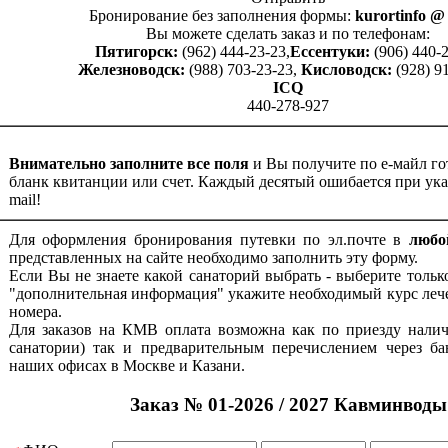
Бронирование без заполнения формы:
kurortinfo @ l
Вы можете сделать заказ и по телефонам:
Пятигорск:
(962) 444-23-23,
Ессентуки:
(906) 440-2
Железноводск:
(988) 703-23-23,
Кисловодск:
(928) 9
ICQ
440-278-927
Внимательно заполните все поля
и Вы получите по е-майл го
бланк квитанции или счет. Каждый десятый ошибается при ука
mail!
Для оформления бронирования путевки по эл.почте в
любо
представленных на сайте необходимо заполнить эту форму.
Если Вы не знаете какой санаторий выбрать - выберите тольк
"дополнительная информация" укажите необходимый курс леч
номера.
Для заказов на КМВ оплата возможна как по приезду налич
санатории) так и предварительным перечислением через ба
наших офисах в Москве и Казани.
Заказ № 01-2026 / 2027 Кавминводы