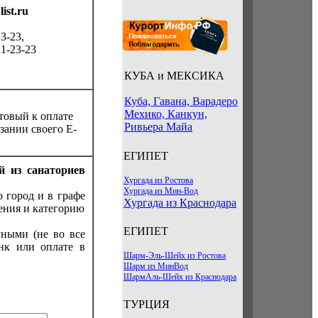
ist.ru
3-23,
11-23-23
КУБА и МЕКСИКА
Куба, Гавана, Варадеро
Мехико, Канкун,
товый к оплате
Ривьера Майа
зании своего E-
ЕГИПЕТ
й из санаториев
Хургада из Ростова
Хургада из Мин-Вод
о город и в графе
Хургада из Краснодара
ения и категорию
ЕГИПЕТ
ными (не во все
нк или оплате в
Шарм-Эль-Шейх из Ростова
Шарм из МинВод
ШармАль-Шейх из Краснодара
ТУРЦИЯ