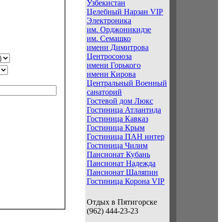
Узбекистан
Целебный Нарзан VIP
Электроника
им. Орджоникидзе
им. Семашко
имени Димитрова
Центросоюза
имени Горького
имени Кирова
Центральный Военный
санаторий
Гостевой дом Люкс
Гостиница Атлантида
Гостиница Кавказ
Гостиница Крым
Гостиница ПАН интер
Гостиница Чилим
Пансионат Кубань
Пансионат Надежда
Пансионат Шаляпин
Гостиница Корона VIP
Отдых в Пятигорске
(962) 444-23-23