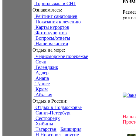
РАЗ
Горнолыжка в СНГ
Ознакомьтесь:
Разме
Рейтинг санаториев
уютная
Показания к лечению
Карты курортов
Фото курортов
Вопросы/ответы
Наши вакансии
Отдых на море:
Черноморское побережье
Сочи
Геленджик
Адлер
Анапа
Туапсе
Крым
Абхазия
Отдых в России:
Отдых в Подмосковье
Санкт-Петербург
Нашли
Сестрорецк
Прост
Хибины
Татарстан
Башкирия
Н.Новгород
другие...