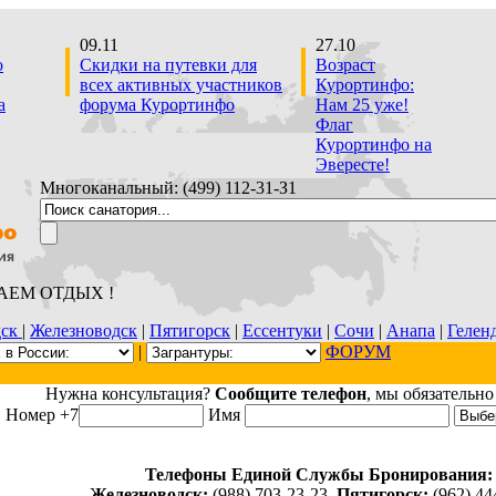
09.11
27.10
о
Скидки на путевки для
Возраст
всех активных участников
Курортинфо:
а
форума Курортинфо
Нам 25 уже!
Флаг
Курортинфо на
Эвересте!
Многоканальный: (499) 112-31-З1
ЛАЕМ ОТДЫХ !
дск
|
Железноводск
|
Пятигорск
|
Ессентуки
|
Сочи
|
Анапа
|
Гелен
|
ФОРУМ
Нужна консультация?
Сообщите телефон
, мы обязательно
Номер +7
Имя
Телефоны Единой Службы Бронирования:
Железноводск:
(988) 703-23-23,
Пятигорск:
(962) 44