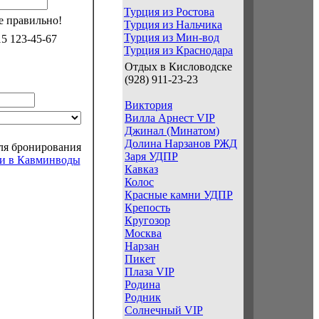
Турция из Ростова
 правильно!
Турция из Нальчика
Турция из Мин-вод
5 123-45-67
Турция из Краснодара
Отдых в Кисловодске
(928) 911-23-23
Виктория
Вилла Арнест VIP
Джинал (Минатом)
Долина Нарзанов РЖД
для бронирования
Заря УДПР
ки в Кавминводы
Кавказ
Колос
Красные камни УДПР
Крепость
Кругозор
Москва
Нарзан
Пикет
Плаза VIP
Родина
Родник
Солнечный VIP