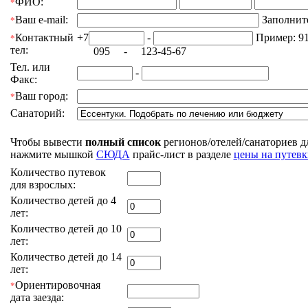
ФИО:
*
Ваш e-mail:
Заполните
*
Контактный
+7
-
Пример: 91
*
тел:
095 - 123-45-67
Тел. или
-
Факс:
Ваш город:
*
Санаторий:
Чтобы вывести
полный список
регионов/отелей/санаториев 
нажмите мышкой
СЮДА
прайс-лист в разделе
цены на путев
Количество путевок
для взрослых:
Количество детей до 4
лет:
Количество детей до 10
лет:
Количество детей до 14
лет:
Ориентировочная
*
дата заезда: