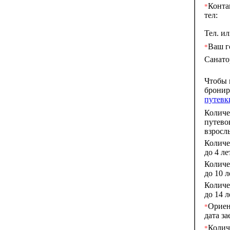
Конта
*
тел:
Тел. и
Ваш г
*
Санато
Чтобы
брони
путевк
Количе
путево
взросл
Количе
до 4 ле
Количе
до 10 л
Количе
до 14 л
Ориен
*
дата за
Колич
*