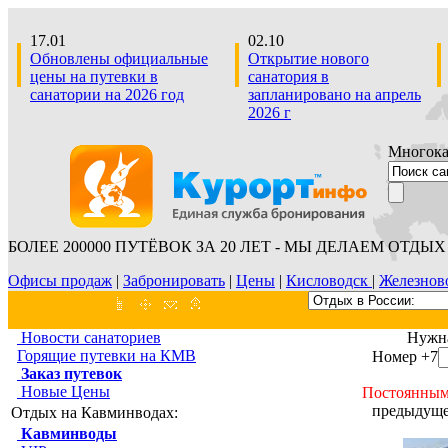
17.01
02.10
Обновлены официальные
Открытие нового
цены на путевки в
санатория в
санатории на 2026 год
запланировано на апрель
2026 г
Многокан
БОЛЕЕ 200000 ПУТЁВОК ЗА 20 ЛЕТ - МЫ ДЕЛАЕМ ОТДЫХ 
Офисы продаж
|
Забронировать
|
Цены
|
Кисловодск
|
Железнов
Новости санаториев
Нужна
Горящие путевки на КМВ
Номер +7
Заказ путевок
Новые Цены
Постоянным
предыдуще
Отдых на Кавминводах:
Кавминводы