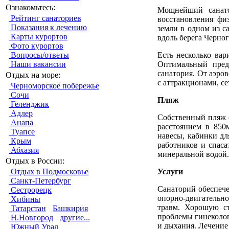
Ознакомьтесь:
Мощнейший санато
Рейтинг санаториев
восстановления физ
Показания к лечению
земли в одном из с
Карты курортов
вдоль берега Черно
Фото курортов
Есть несколько вар
Вопросы/ответы
Оптимальный пред
Наши вакансии
санатория. От аэров
Отдых на море:
с аттракционами, се
Черноморское побережье
Сочи
Пляж
Геленджик
Адлер
Собственный пляж с
Анапа
расстоянием в 850
Туапсе
навесы, кабинки дл
Крым
работников и спаса
Абхазия
минеральной водой.
Отдых в России:
Услуги
Отдых в Подмосковье
Санкт-Петербург
Санаторий обеспече
Сестрорецк
опорно-двигательн
Хибины
травм. Хорошую с
Татарстан
Башкирия
проблемы гинеколог
Н.Новгород
другие...
и дыхания. Лечение
Южный Урал