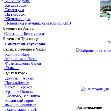
VIP-экскурсии
Кисловодск
Ессентуки
Пятигорск
Железноводск
С
Новый Год в лучших санаториях КМВ
Лечение на Алтае:
Санатории Белокурихи
Лечение в Трускавце:
Е
Санатории Трускавца
Отдых и лечение в Чехии:
Карловы Вары
Марианские Лазне
Франтишковы Лазни
Яхимов
Отдых в горах:
Домбай
Архыз
Приэльбрусье
Чегет
Терскол
Красная Поляна
Абзаково, Завьялиха
Казанский горно-
лыжный комплекс
Расположение
Горнолыжка в СНГ