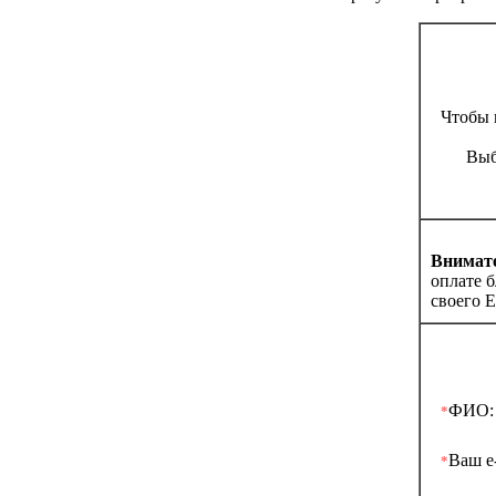
Чтобы 
Выб
Внимате
оплате 
своего E
ФИО:
*
Ваш e-
*