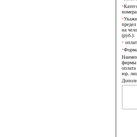
Катег
*
номера
Укажи
*
предел
на чел
(руб.):
оплата
*
Форма
*
Наиме
фирмы 
оплата
юр. лиц
Дополн