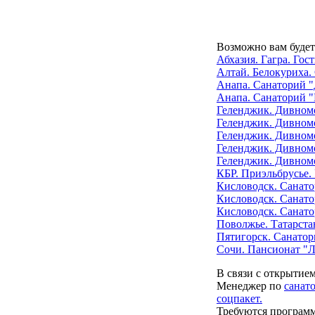
Возможно вам будет
Абхазия. Гагра. Гос
Алтай. Белокуриха.
Анапа. Санаторий 
Анапа. Санаторий 
Геленджик. Дивномо
Геленджик. Дивномо
Геленджик. Дивном
Геленджик. Дивномо
Геленджик. Дивном
КБР. Приэльбрусье.
Кисловодск. Санато
Кисловодск. Санат
Кисловодск. Санат
Поволжье. Татарста
Пятигорск. Санатор
Сочи. Пансионат "
В связи с открытие
Менеджер по
санат
соцпакет.
Требуются програм