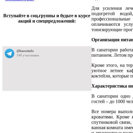
Для усиления леч
подогретой водо
Вступайте в соц.группы и будьте в курсе
профессиональные 
акций и спецпредложений:
оплачиваются усл
тонизирующие прог
Организация пита
В санатории работа
питанием. Летом пр
Кроме этого, на те
уютное летнее ка
коктейли, которые 
Характеристика н
В санатории одно 
гостей – до 1000 чел
Все номера выполн
кроватями. Кроме 
спутниковой связи,
ванная комната име
и двухместные полу