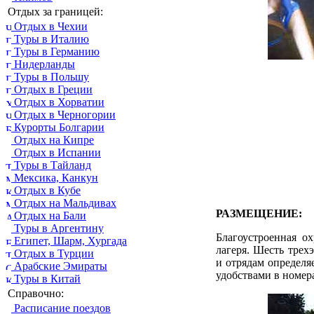
Отдых за границей:
Отдых в Чехии
Туры в Италию
Туры в Германию
Нидерланды
Туры в Польшу
Отдых в Греции
Отдых в Хорватии
Отдых в Черногории
Курорты Болгарии
Отдых на Кипре
Отдых в Испании
Туры в Тайланд
Мексика, Канкун
Отдых в Кубе
Отдых на Мальдивах
РАЗМЕЩЕНИЕ:
Отдых на Бали
Туры в Аргентину
Благоустроенная о
Египет, Шарм, Хургада
лагеря. Шесть трех
Отдых в Турции
и отрядам определяе
Арабские Эмираты
удобствами в номера
Туры в Китай
Справочно:
Расписание поездов