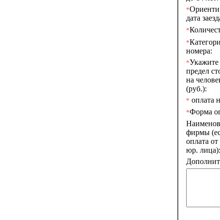
Ориенти
*
дата заезд
Количест
*
Категор
*
номера:
Укажите
*
предел ст
на челове
(руб.):
оплата н
*
Форма о
*
Наименов
фирмы (е
оплата от
юр. лица)
Дополните