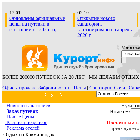
17.01
02.10
Обновлены официальные
Открытие нового
цены на путевки в
санатория в
санатории на 2026 год
запланировано на апрель
2026 г
Многокан
БОЛЕЕ 200000 ПУТЁВОК ЗА 20 ЛЕТ - МЫ ДЕЛАЕМ ОТДЫХ 
Офисы продаж
|
Забронировать
|
Цены
|
Санатории Сочи
|
Сана
Новости санаториев
Нужна к
Заказ путевок
Номер +7
Новые Цены
Расписание рейсов
Постоянным кл
Реклама отелей
предыдущего 
Отдых на Кавминводах: