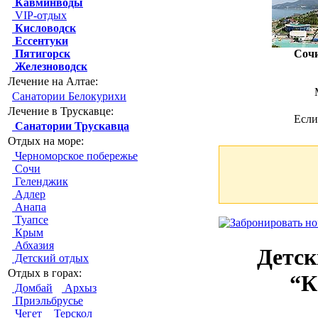
Кавминводы
VIP-отдых
Кисловодск
Ессентуки
Пятигорск
Соч
Железноводск
Лечение на Алтае:
Санатории Белокурихи
Лечение в Трускавце:
Если
Санатории Трускавца
Отдых на море:
Черноморское побережье
Сочи
Геленджик
Адлер
Анапа
Туапсе
Крым
Абхазия
Детск
Детский отдых
Отдых в горах:
“К
Домбай
Архыз
Приэльбрусье
Чегет
Терскол