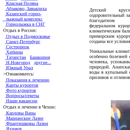
Красная Поляна
Абзаково, Завьялиха
Детский кругл
Казанский горно-
оздоровительный ла
лыжный комплекс
благодатном пр
Горнолыжка в СНГ
федеральном курор
Отдых в России:
климатическим бал
приморским курорт
Отдых в Подмосковье
созданы все условия
Санкт-Петербург
Сестрорецк
Уникальные климати
Хибины
особенно болезней 
Татарстан
Башкирия
человека, успокаи
Н.Новгород
другие...
природой. Анапска
Южный Урал
воды в купальный с
>Ознакомьтесь:
приливов и отливов
Показания к лечению
Карты курортов
Фото курортов
Вопросы/ответы
Наши вакансии
Отдых и лечение в Чехии:
Карловы Вары
Марианские Лазне
Франтишковы Лазни
Яхимов