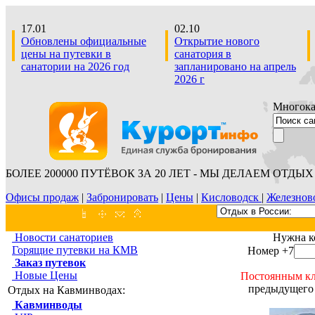
17.01
02.10
Обновлены официальные
Открытие нового
цены на путевки в
санатория в
санатории на 2026 год
запланировано на апрель
2026 г
Многокан
БОЛЕЕ 200000 ПУТЁВОК ЗА 20 ЛЕТ - МЫ ДЕЛАЕМ ОТДЫХ 
Офисы продаж
|
Забронировать
|
Цены
|
Кисловодск
|
Железнов
Новости санаториев
Нужна к
Горящие путевки на КМВ
Номер +7
Заказ путевок
Новые Цены
Постоянным кл
предыдущего 
Отдых на Кавминводах:
Кавминводы