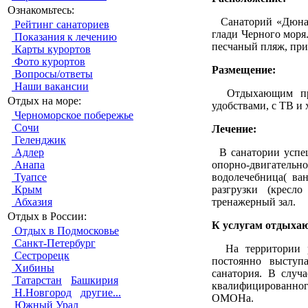
Ознакомьтесь:
Санаторий «Дюна» 
Рейтинг санаториев
глади Черного моря
Показания к лечению
песчаный пляж, пр
Карты курортов
Фото курортов
Размещение:
Вопросы/ответы
Наши вакансии
Отдыхающим пред
Отдых на море:
удобствами, с ТВ и
Черноморское побережье
Сочи
Лечение:
Геленджик
В санатории успеш
Адлер
опорно-двигательно
Анапа
водолечебница( ва
Туапсе
разгрузки (кресло
Крым
тренажерный зал.
Абхазия
Отдых в России:
К услугам отдыха
Отдых в Подмосковье
Санкт-Петербург
На территории раб
Сестрорецк
постоянно выступ
Хибины
санатория. В случ
Татарстан
Башкирия
квалифицированног
Н.Новгород
другие...
ОМОНа.
Южный Урал