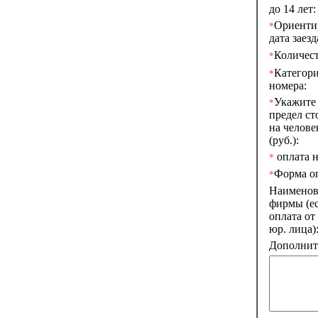
до 14 лет:
Ориенти
*
дата заезд
Количест
*
Категор
*
номера:
Укажите
*
предел ст
на челове
(руб.):
оплата н
*
Форма о
*
Наименов
фирмы (е
оплата от
юр. лица)
Дополните