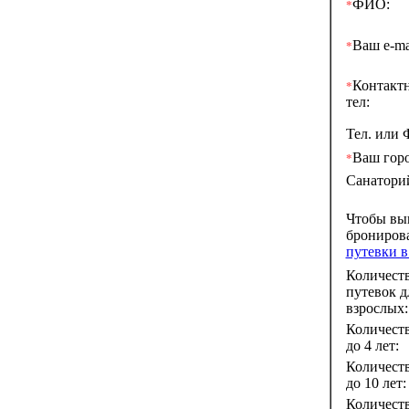
ФИО:
*
Ваш e-ma
*
Контакт
*
тел:
Тел. или 
Ваш горо
*
Санатори
Чтобы вы
брониров
путевки 
Количест
путевок д
взрослых:
Количеств
до 4 лет:
Количеств
до 10 лет:
Количеств