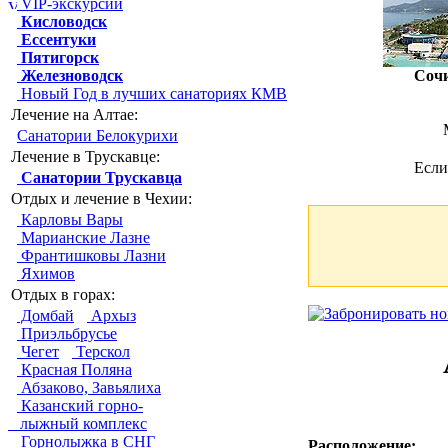
VIP-экскурсии
Кисловодск
Ессентуки
Пятигорск
Железноводск
Соч
Новый Год в лучших санаториях КМВ
Лечение на Алтае:
Санатории Белокурихи
Лечение в Трускавце:
Если
Санатории Трускавца
Отдых и лечение в Чехии:
Карловы Вары
Марианские Лазне
Франтишковы Лазни
Яхимов
Отдых в горах:
Домбай
Архыз
Приэльбрусье
Чегет
Терскол
Красная Поляна
Абзаково, Завьялиха
Казанский горно-
лыжный комплекс
Горнолыжка в СНГ
Расположение: