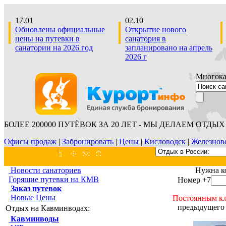
17.01
02.10
Обновлены официальные
Открытие нового
цены на путевки в
санатория в
санатории на 2026 год
запланировано на апрель
2026 г
Многокан
БОЛЕЕ 200000 ПУТЁВОК ЗА 20 ЛЕТ - МЫ ДЕЛАЕМ ОТДЫХ 
Офисы продаж
|
Забронировать
|
Цены
|
Кисловодск
|
Железнов
Новости санаториев
Нужна к
Горящие путевки на КМВ
Номер +7
Заказ путевок
Новые Цены
Постоянным кл
предыдущего 
Отдых на Кавминводах:
Кавминводы