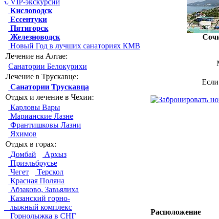
VIP-экскурсии
Кисловодск
Ессентуки
Пятигорск
Железноводск
Соч
Новый Год в лучших санаториях КМВ
Лечение на Алтае:
Санатории Белокурихи
Лечение в Трускавце:
Если
Санатории Трускавца
Отдых и лечение в Чехии:
Карловы Вары
Марианские Лазне
Франтишковы Лазни
Яхимов
Отдых в горах:
Домбай
Архыз
Приэльбрусье
Чегет
Терскол
Красная Поляна
Абзаково, Завьялиха
Казанский горно-
лыжный комплекс
Расположение
Горнолыжка в СНГ