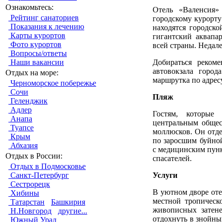
Ознакомьтесь:
Отель «Валенсия»
Рейтинг санаториев
городскому курорту
Показания к лечению
находятся городско
Карты курортов
гигантский аквапа
Фото курортов
всей страны. Недал
Вопросы/ответы
Добираться рекоме
Наши вакансии
автовокзала горо
Отдых на море:
маршрутка по адресу
Черноморское побережье
Сочи
Пляж
Геленджик
Адлер
Гостям, которые 
Анапа
центральным общес
Туапсе
моллюсков. Он отде
Крым
по заросшим буйной
Абхазия
с медицинским пунк
Отдых в России:
спасателей.
Отдых в Подмосковье
Услуги
Санкт-Петербург
Сестрорецк
В уютном дворе оте
Хибины
местной тропическ
Татарстан
Башкирия
живописных затен
Н.Новгород
другие...
отдохнуть в знойны
Южный Урал