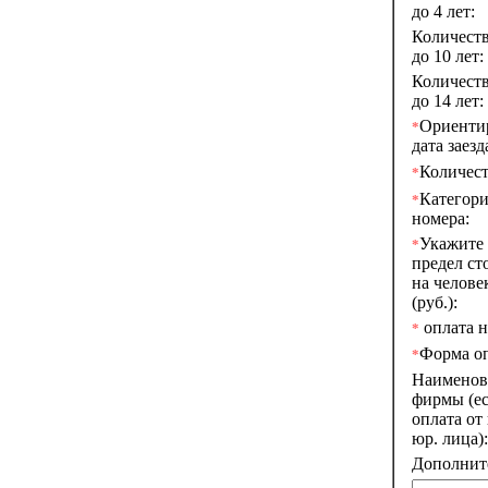
до 4 лет:
Количеств
до 10 лет:
Количеств
до 14 лет:
Ориенти
*
дата заезд
Количест
*
Категор
*
номера:
Укажите
*
предел ст
на челове
(руб.):
оплата на
*
Форма о
*
Наименов
фирмы (е
оплата от
юр. лица):
Дополните