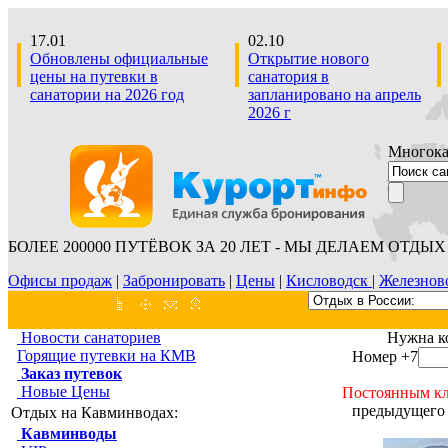
17.01
02.10
Обновлены официальные
Открытие нового
цены на путевки в
санатория в
санатории на 2026 год
запланировано на апрель
2026 г
Многокан
БОЛЕЕ 200000 ПУТЁВОК ЗА 20 ЛЕТ - МЫ ДЕЛАЕМ ОТДЫХ 
Офисы продаж
|
Забронировать
|
Цены
|
Кисловодск
|
Железнов
Новости санаториев
Нужна к
Горящие путевки на КМВ
Номер +7
Заказ путевок
Новые Цены
Постоянным кл
предыдущего 
Отдых на Кавминводах:
Кавминводы