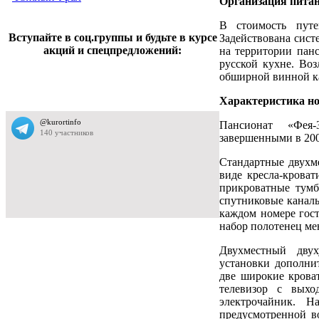
Организация пита
В стоимость путе
Вступайте в соц.группы и будьте в курсе
Задействована сист
акций и спецпредложений:
на территории панс
русской кухне. Воз
обширной винной к
Характеристика н
Пансионат «Фея-
завершенными в 200
Стандартные двухм
виде кресла-кроват
прикроватные тумб
спутниковые каналы
каждом номере гост
набор полотенец мен
Двухместный дву
установки дополнит
две широкие кроват
телевизор с выхо
электрочайник. 
предусмотренной в