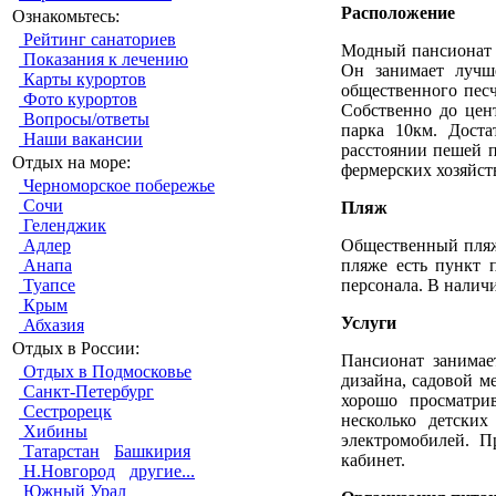
Расположение
Ознакомьтесь:
Рейтинг санаториев
Модный пансионат 
Показания к лечению
Он занимает лучш
Карты курортов
общественного песч
Фото курортов
Собственно до цен
Вопросы/ответы
парка 10км. Дост
Наши вакансии
расстоянии пешей 
Отдых на море:
фермерских хозяйств
Черноморское побережье
Сочи
Пляж
Геленджик
Общественный пляж 
Адлер
пляже есть пункт 
Анапа
персонала. В наличи
Туапсе
Крым
Услуги
Абхазия
Отдых в России:
Пансионат занимае
Отдых в Подмосковье
дизайна, садовой м
Санкт-Петербург
хорошо просматри
Сестрорецк
несколько детски
Хибины
электромобилей. 
Татарстан
Башкирия
кабинет.
Н.Новгород
другие...
Южный Урал