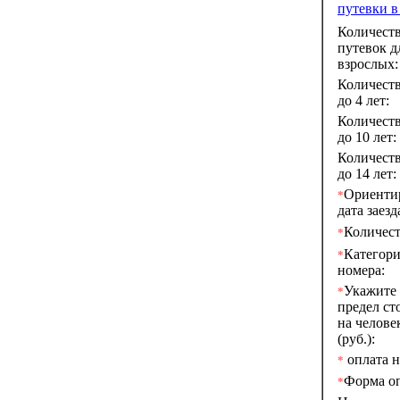
путевки в
Количест
путевок д
взрослых:
Количеств
до 4 лет:
Количеств
до 10 лет:
Количеств
до 14 лет:
Ориенти
*
дата заезд
Количест
*
Категор
*
номера:
Укажите
*
предел ст
на челове
(руб.):
оплата на
*
Форма о
*