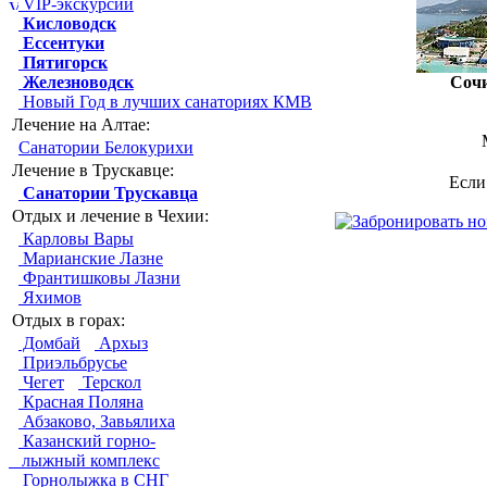
VIP-экскурсии
Кисловодск
Ессентуки
Пятигорск
Железноводск
Соч
Новый Год в лучших санаториях КМВ
Лечение на Алтае:
Санатории Белокурихи
Лечение в Трускавце:
Если
Санатории Трускавца
Отдых и лечение в Чехии:
Карловы Вары
Марианские Лазне
Франтишковы Лазни
Яхимов
Отдых в горах:
Домбай
Архыз
Приэльбрусье
Чегет
Терскол
Красная Поляна
Абзаково, Завьялиха
Казанский горно-
лыжный комплекс
Горнолыжка в СНГ