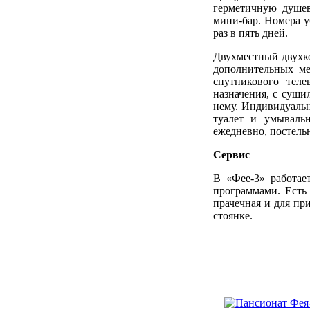
герметичную душев
мини-бар. Номера у
раз в пять дней.
Двухместный двухко
дополнительных ме
спутникового теле
назначения, с суши
нему. Индивидуальн
туалет и умываль
ежедневно, постельн
Сервис
В «Фее-3» работа
программами. Есть
прачечная и для пр
стоянке.