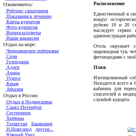
Расположение
Ознакомьтесь:
Рейтинг санаториев
Единственный в сво
Показания к лечению
вокруг историчес
Карты курортов
рубеже 19 и 20 ст
Фото курортов
наследует сервис
Вопросы/ответы
администрация рабо
Наши вакансии
Отдых на море:
Отель окружает с
Черноморское побережье
шаровидная туя, че
Сочи
фитонцидами с хвой
Геленджик
Пляж
Адлер
Анапа
Изолированный соб
Туапсе
Находится всего в 
Крым
кабинки для перео
Абхазия
спасателей и меди
Отдых в России:
службой курорта.
Отдых в Подмосковье
Санкт-Петербург
Сестрорецк
Хибины
Татарстан
Башкирия
Н.Новгород
другие...
Южный Урал