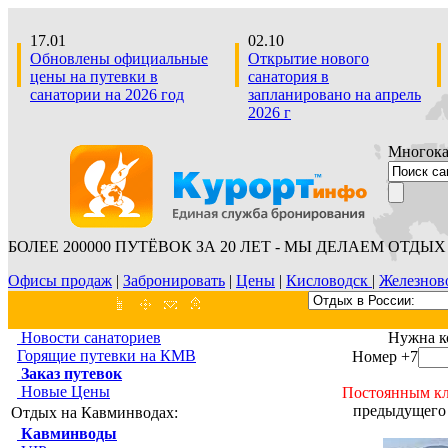
17.01
02.10
Обновлены официальные
Открытие нового
цены на путевки в
санатория в
санатории на 2026 год
запланировано на апрель
2026 г
Многокан
БОЛЕЕ 200000 ПУТЁВОК ЗА 20 ЛЕТ - МЫ ДЕЛАЕМ ОТДЫХ 
Офисы продаж
|
Забронировать
|
Цены
|
Кисловодск
|
Железнов
Новости санаториев
Нужна к
Горящие путевки на КМВ
Номер +7
Заказ путевок
Новые Цены
Постоянным кл
предыдущего 
Отдых на Кавминводах:
Кавминводы