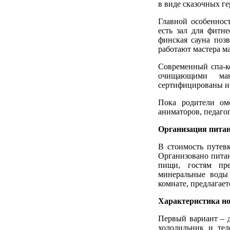
в виде сказочных ге
Главной особеннос
есть зал для фитн
финская сауна позв
работают мастера м
Современный спа-
очищающими ман
сертифицированы и
Пока родители ом
аниматоров, педаго
Организация пита
В стоимость путев
Организовано питан
пищи, гостям пре
минеральные воды 
комнате, предлагае
Характеристика н
Первый вариант – 
холодильник и тел