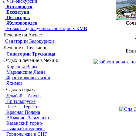
VIP-экскурсии
Кисловодск
Ессентуки
Пятигорск
Железноводск
Соч
Новый Год в лучших санаториях КМВ
Лечение на Алтае:
Санатории Белокурихи
Лечение в Трускавце:
Если
Санатории Трускавца
Отдых и лечение в Чехии:
Карловы Вары
Марианские Лазне
Франтишковы Лазни
Яхимов
Отдых в горах:
Домбай
Архыз
Приэльбрусье
Чегет
Терскол
Красная Поляна
Абзаково, Завьялиха
Казанский горно-
лыжный комплекс
Горнолыжка в СНГ