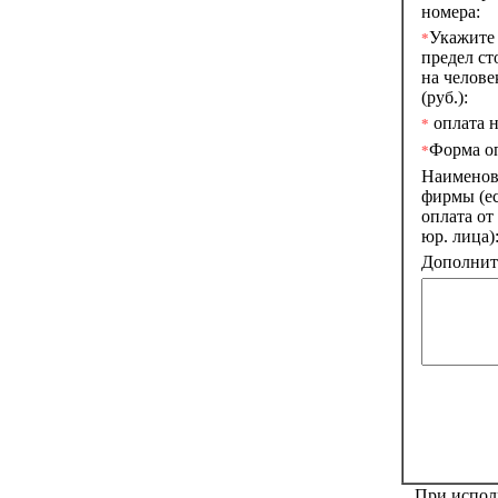
номера:
Укажите
*
предел ст
на челове
(руб.):
оплата н
*
Форма о
*
Наименов
фирмы (е
оплата от
юр. лица)
Дополните
При исполь