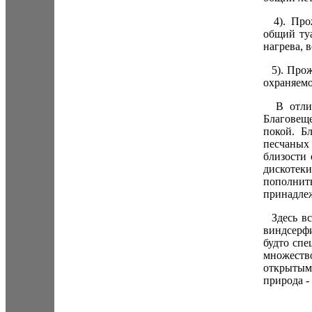
4). Прож
общий туа
нагрева, 
5). Прож
охраняемо
В отличи
Благовещ
покой. Б
песчаных 
близости 
дискотек
пополни
принадле
Здесь вс
виндсерф
будто спе
множество
открытым
природа -