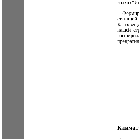
колхоз "
Формиров
станице
Благовеще
нашей ст
расширил
превратил
Климат