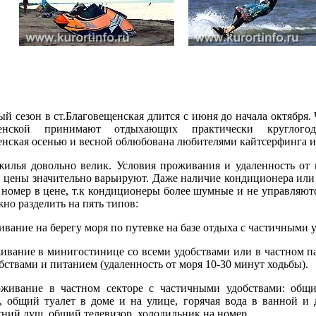
 сезон в ст.Благовещенская длится с июня до начала октября.
щенской принимают отдыхающих практически круглого
нская осенью и весной облюбована любителями кайтсерфинга и
лья довольно велик. Условия проживания и удаленность от 
 цены значительно варьируют. Даже наличие кондиционера или
 номер в цене, т.к кондиционеры более шумные и не управляют
но разделить на пять типов:
вание на берегу моря по путевке на базе отдыха с частичными 
вание в минигостинице со всеми удобствами или в частном па
бствами и питанием (удаленность от моря 10-30 минут ходьбы).
ивание в частном секторе с частичными удобствами: общ
, общий туалет в доме и на улице, горячая вода в ванной и 
ний душ, общий телевизор, холодильник на номер