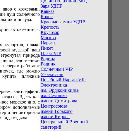
Долина Нарзанов РЖД
Заря УДПР
двор с хозяевами,
Кавказ
ний душ солнечного
Колос
ильник и посуда.
Красные камни УДПР
Крепость
ории автокемпинга,
Кругозор
Москва
Нарзан
х курортов, пляжи
Пикет
своей музыкой ваш
Плаза VIP
нетронутая природа
Родина
в непосредственной
Родник
о вечерам работают
Солнечный VIP
ыночек, где можно
Узбекистан
 купить пляжные
Целебный Нарзан VIP
Электроника
им. Орджоникидзе
ризм, кайтсерфинг,
им. Семашко
 отдыха. Здесь как
имени Димитрова
ивое морское дно, с
Центросоюза
миром, дополняемые
имени Горького
тер и неповторимая
имени Кирова
 вида отдыха.
Центральный Военный
санаторий