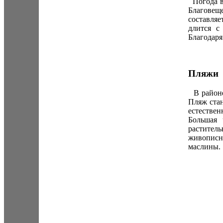
Погода в 
Благовеще
составляе
длится с
Благодаря
Пляжи
В районе
Пляж ста
естествен
Большая 
растител
живописн
маслины.