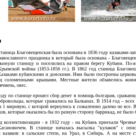
я
таница Благовещенская была основана в 1836 году казаками-за
равославного праздника в который была основана - Благовещен
окинули станицу и поселились на правом берегу Кубани. По-в
Крымской войны (1853-1856 гг.). В 1862 год станица Благове
Казаками кубанскими и донскими. Ими были построены церковь
д соломенными крышами. Местные жители обзавелись живно
ячмень, овес.
ду по станице прошел сбор денег в помощь болгарам, сражающ
бровольцы, которые сражались на Балканах. В 1914 год – всех
а 1 мировую, с которой вернулись к сожалению далеко не все. 
ов, которые оказались бы по разную сторону баррикад, не было 
 коллективизации - в 1932 году - на Кубань приехали Чрезвы
Кагановичем. В станице началась высылка "кулаков" с опи
 казаков: в сальские степи, на Урал, в Сибирь. А на месте 