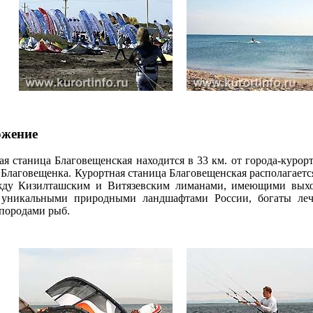
ожение
 станица Благовещенская находится в 33 км. от города-курорт
Благовещенка. Курортная станица Благовещенская располагаетс
жду Кизилташским и Витязевским лиманами, имеющими вых
 уникальными природными ландшафтами России, богаты ле
породами рыб.