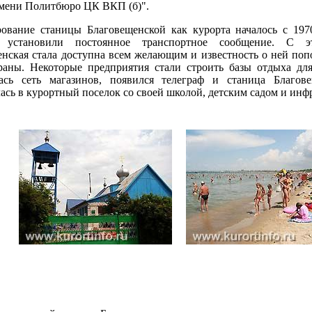
Имени Политбюро ЦК ВКП (б)".
ание станицы Благовещенской как курорта началось с 1970-
й установили постоянное транспортное сообщение. С 
нская стала доступна всем желающим и известность о ней попо
раны. Некоторые предприятия стали строить базы отдыха для
ась сеть магазинов, появился телеграф и станица Благове
ась в курортный поселок со своей школой, детским садом и инф