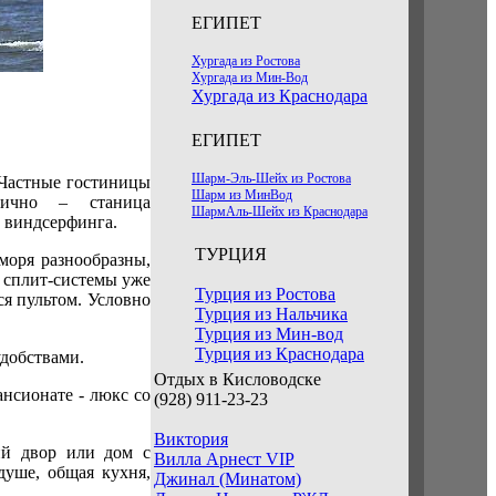
ЕГИПЕТ
Хургада из Ростова
Хургада из Мин-Вод
Хургада из Краснодара
ЕГИПЕТ
Шарм-Эль-Шейх из Ростова
 Частные гостиницы
Шарм из МинВод
дично – станица
ШармАль-Шейх из Краснодара
 виндсерфинга.
ТУРЦИЯ
моря разнообразны,
 сплит-системы уже
Турция из Ростова
ся пультом. Условно
Турция из Нальчика
Турция из Мин-вод
Турция из Краснодара
удобствами.
Отдых в Кисловодске
нсионате - люкс со
(928) 911-23-23
Виктория
ий двор или дом с
Вилла Арнест VIP
душе, общая кухня,
Джинал (Минатом)