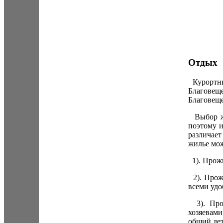
Отдых
Курортный
Благове
Благовеще
Выбор жи
поэтому и
различает
жилье мож
1). Прожи
2). Прожи
всеми удо
3). Прож
хозяевами
общий лет