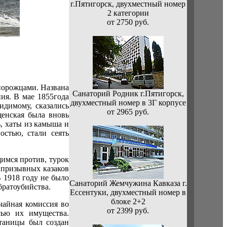
г.Пятигорск, двухместный номер
2 категории
от 2750 руб.
порожцами. Названа
Санаторий Родник г.Пятигорск,
ия. В мае 1855года
двухместный номер в 3Г корпусе
идимому, сказались
от 2965 руб.
щенская была вновь
, хаты из камыша и
стью, стали сеять
имся против, турок
 призывных казаков
В 1918 году не было
Санаторий Жемчужина Кавказа г.
братоубийства.
Ессентуки, двухместный номер в
блоке 2+2
чайная комиссия во
от 2399 руб.
сью их имущества.
станицы был создан