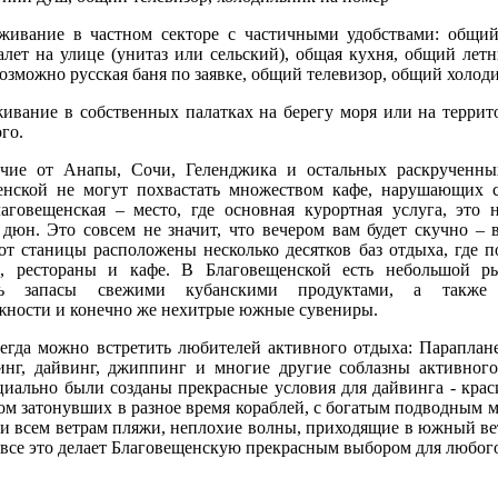
ивание в частном секторе с частичными удобствами: общий 
лет на улице (унитаз или сельский), общая кухня, общий лет
возможно русская баня по заявке, общий телевизор, общий холод
ивание в собственных палатках на берегу моря или на террит
го.
е от Анапы, Сочи, Геленджика и остальных раскрученны
енской не могут похвастать множеством кафе, нарушающих 
лаговещенская – место, где основная курортная услуга, это 
дюн. Это совсем не значит, что вечером вам будет скучно – 
от станицы расположены несколько десятков баз отдыха, где п
и, рестораны и кафе. В Благовещенской есть небольшой р
ть запасы свежими кубанскими продуктами, а также
жности и конечно же нехитрые южные сувениры.
егда можно встретить любителей активного отдыха: Параплане
инг, дайвинг, джиппинг и многие другие соблазны активного
циально были созданы прекрасные условия для дайвинга - крас
м затонувших в разное время кораблей, с богатым подводным 
и всем ветрам пляжи, неплохие волны, приходящие в южный ве
 все это делает Благовещенскую прекрасным выбором для любого