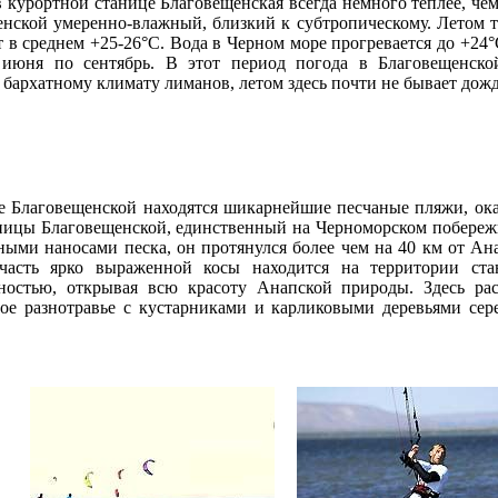
курортной станице Благовещенская всегда немного теплее, чем
нской умеренно-влажный, близкий к субтропическому. Летом т
т в среднем +25-26°С. Вода в Черном море прогревается до +24
 июня по сентябрь. В этот период погода в Благовещенской
 бархатному климату лиманов, летом здесь почти не бывает дожд
 Благовещенской находятся шикарнейшие песчаные пляжи, ок
ницы Благовещенской, единственный на Черноморском побере
ными наносами песка, он протянулся более чем на 40 км от Ан
часть ярко выраженной косы находится на территории ста
ьностью, открывая всю красоту Анапской природы. Здесь ра
ое разнотравье с кустарниками и карликовыми деревьями сер