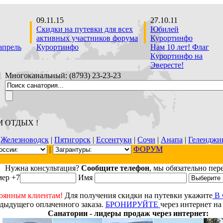
09.11.15
27.10.11
Скидки на путевки для всех
Юбилей
активных участников форума
Курортинфо
апрель
Курортинфо
Нам 10 лет! Флаг
Курортинфо на
Эвересте!
Многоканальный: (8793) 23-23-23
М ОТДЫХ !
|
Железноводск
|
Пятигорск
|
Ессентуки
|
Сочи
|
Анапа
|
Геленджи
|
ФОРУМ
Нужна консультация?
Сообщите телефон
, мы обязательно пер
ер +7
Имя
оянным клиентам!
Для получения скидки на путевки укажите
В
дыдущего оплаченного заказа.
БРОНИРУЙТЕ
через интернет на
Санатории - лидеры продаж через интернет: