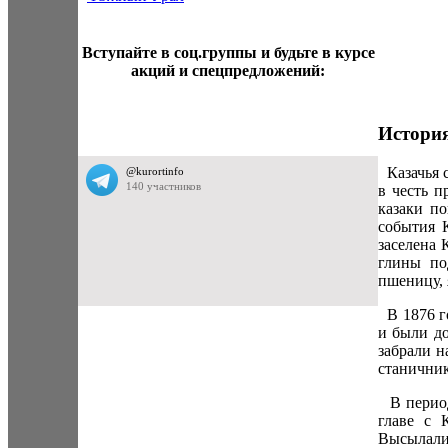
Вступайте в соц.группы и будьте в курсе
акций и спецпредложений:
Истори
Казачья с
в честь п
казаки п
события 
заселена 
глины по
пшеницу, 
В 1876 го
и были до
забрали н
станичник
В период
главе с 
Высылали