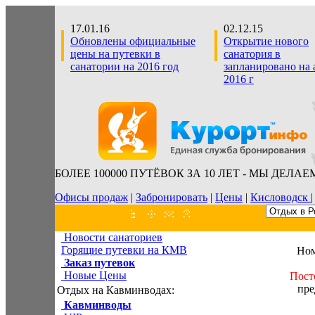
17.01.16
02.12.15
Обновлены официальные
Открытие нового
цены на путевки в
санатория в
санатории на 2016 год
запланировано на 
2016 г
БОЛЕЕ 100000 ПУТЁВОК ЗА 10 ЛЕТ - МЫ ДЕЛАЕ
Офисы продаж
|
Забронировать
|
Цены
|
Кисловодск
Новости санаториев
Горящие путевки на КМВ
Ном
Заказ путевок
Новые Цены
Пост
пре
Отдых на Кавминводах:
Кавминводы