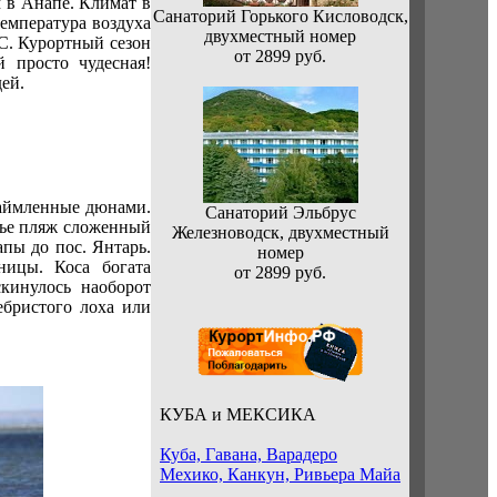
 в Анапе. Климат в
Санаторий Горького Кисловодск,
емпература воздуха
двухместный номер
°С. Курортный сезон
от 2899 руб.
 просто чудесная!
ей.
аймленные дюнами.
Санаторий Эльбрус
жье пляж сложенный
Железноводск, двухместный
апы до пос. Янтарь.
номер
ницы. Коса богата
от 2899 руб.
скинулось наоборот
ебристого лоха или
КУБА и МЕКСИКА
Куба, Гавана, Варадеро
Мехико, Канкун, Ривьера Майа