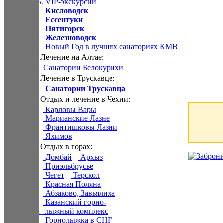
VIP-экскурсии
Кисловодск
Ессентуки
Пятигорск
Железноводск
Новый Год в лучших санаториях КМВ
Лечение на Алтае:
Санатории Белокурихи
Лечение в Трускавце:
Санатории Трускавца
Отдых и лечение в Чехии:
Карловы Вары
Марианские Лазне
Франтишковы Лазни
Яхимов
Отдых в горах:
Домбай
Архыз
Приэльбрусье
Чегет
Терскол
Красная Поляна
Абзаково, Завьялиха
Казанский горно-
лыжный комплекс
Горнолыжка в СНГ