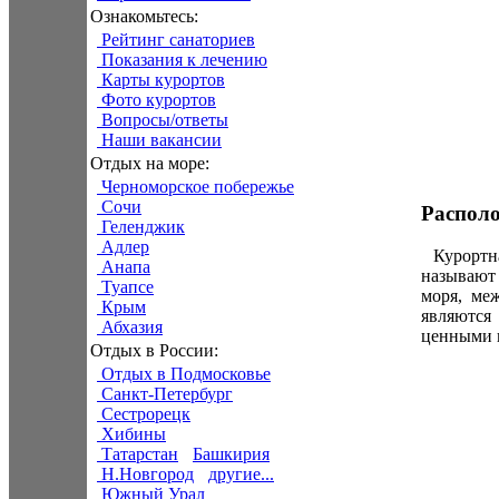
Ознакомьтесь:
Рейтинг санаториев
Показания к лечению
Карты курортов
Фото курортов
Вопросы/ответы
Наши вакансии
Отдых на море:
Черноморское побережье
Сочи
Распол
Геленджик
Адлер
Курортная
Анапа
называют 
Туапсе
моря, ме
Крым
являются
Абхазия
ценными 
Отдых в России:
Отдых в Подмосковье
Санкт-Петербург
Сестрорецк
Хибины
Татарстан
Башкирия
Н.Новгород
другие...
Южный Урал