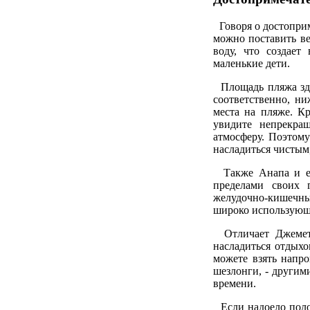
Говоря о достоприм
можно поставить в
воду, что создает
маленькие дети.
Площадь пляжа зде
соответственно, ни
места на пляже. К
увидите непрекращ
атмосферу. Поэтому
насладиться чистым
Также Анапа и её
пределами своих 
желудочно-кишечны
широко использующи
Отличает Джемете 
насладиться отдыхо
можете взять напро
шезлонги, - другим
времени.
Если надоело поло