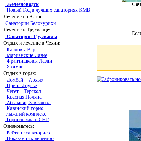
Железноводск
Соч
Новый Год в лучших санаториях КМВ
Лечение на Алтае:
Санатории Белокурихи
Лечение в Трускавце:
Есл
Санатории Трускавца
Отдых и лечение в Чехии:
Карловы Вары
Марианские Лазне
Франтишковы Лазни
Яхимов
Отдых в горах:
Домбай
Архыз
Приэльбрусье
Чегет
Терскол
Красная Поляна
Абзаково, Завьялиха
Казанский горно-
лыжный комплекс
Горнолыжка в СНГ
Ознакомьтесь:
Рейтинг санаториев
Показания к лечению