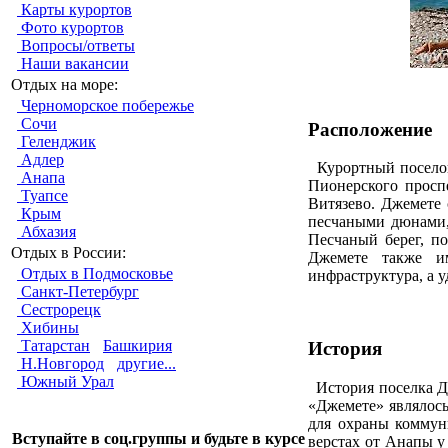
Карты курортов
Фото курортов
Вопросы/ответы
Наши вакансии
Отдых на море:
Черноморское побережье
Сочи
Расположение
Геленджик
Адлер
Курортный поселок 
Анапа
Пионерского просп
Туапсе
Витязево. Джемете
Крым
песчаными дюнами,
Абхазия
Песчаный берег, по
Отдых в России:
Джемете также им
Отдых в Подмосковье
инфраструктура, а 
Санкт-Петербург
Сестрорецк
Хибины
Татарстан
Башкирия
История
Н.Новгород
другие...
Южный Урал
История поселка Дж
«Джемете» являлос
для охраны коммун
Вступайте в соц.группы и будьте в курсе
верстах от Анапы у