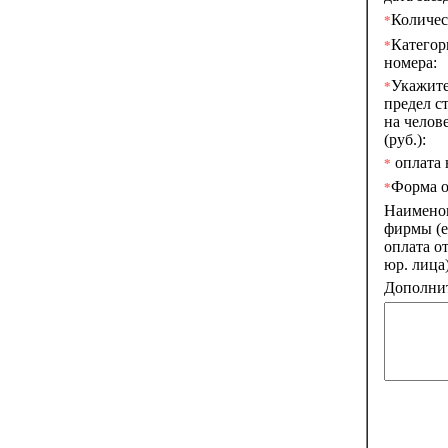
Количес
*
Категор
*
номера:
Укажите
*
предел с
на челове
(руб.):
оплата н
*
Форма о
*
Наимено
фирмы (е
оплата о
юр. лица)
Дополнит