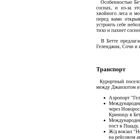
Особенностью Бетт
соснах, и из-за э
хвойного леса и мо
перед вами откры
устроить себе небо
тихо и пахнет сосно
В Бетте предлагае
Геленджик, Сочи и 
Транспорт
Курортный поселок 
между Джанхотом и 
Аэропорт "Гел
Международный
через Новорос
Криницу в Бет
Международный
пост в Пшаду, 
Ж/д вокзал "Н
на рейсовом а