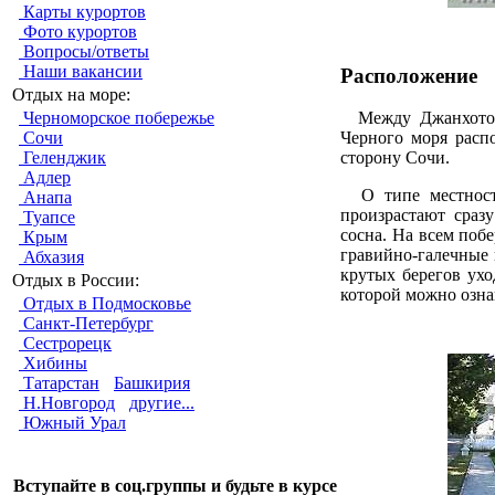
Карты курортов
Фото курортов
Вопросы/ответы
Наши вакансии
Расположение
Отдых на море:
Черноморское побережье
Между Джанхотом 
Сочи
Черного моря расп
Геленджик
сторону Сочи.
Адлер
О типе местности
Анапа
произрастают сраз
Туапсе
сосна. На всем поб
Крым
гравийно-галечные 
Абхазия
крутых берегов ух
Отдых в России:
которой можно озна
Отдых в Подмосковье
Санкт-Петербург
Сестрорецк
Хибины
Татарстан
Башкирия
Н.Новгород
другие...
Южный Урал
Вступайте в соц.группы и будьте в курсе