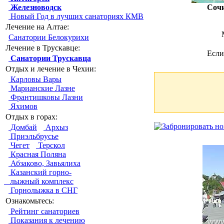
Железноводск
Соч
Новый Год в лучших санаториях КМВ
Лечение на Алтае:
Санатории Белокурихи
Лечение в Трускавце:
Если
Санатории Трускавца
Отдых и лечение в Чехии:
Карловы Вары
Марианские Лазне
Франтишковы Лазни
Яхимов
Отдых в горах:
Домбай
Архыз
Приэльбрусье
Чегет
Терскол
Красная Поляна
Абзаково, Завьялиха
Казанский горно-
лыжный комплекс
Горнолыжка в СНГ
Ознакомьтесь:
Рейтинг санаториев
Показания к лечению