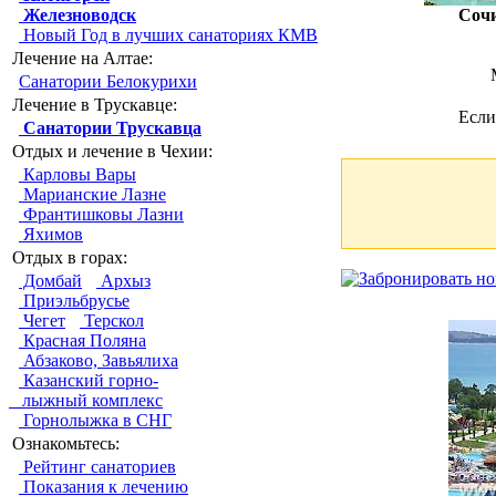
Железноводск
Соч
Новый Год в лучших санаториях КМВ
Лечение на Алтае:
Санатории Белокурихи
Лечение в Трускавце:
Если
Санатории Трускавца
Отдых и лечение в Чехии:
Карловы Вары
Марианские Лазне
Франтишковы Лазни
Яхимов
Отдых в горах:
Домбай
Архыз
Приэльбрусье
Чегет
Терскол
Красная Поляна
Абзаково, Завьялиха
Казанский горно-
лыжный комплекс
Горнолыжка в СНГ
Ознакомьтесь:
Рейтинг санаториев
Показания к лечению