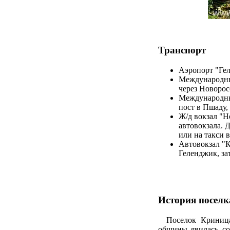
Транспорт
Аэропорт "Гел
Международный
через Новорос
Международный
пост в Пшаду, 
Ж/д вокзал "Н
автовокзала. 
или на такси 
Автовокзал "
Геленджик, за
История поселк
Поселок Криница 
общины явилась со