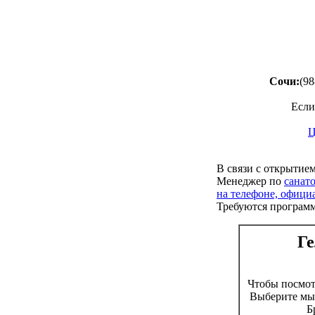
Сочи:
(98
Если
Ц
В связи с открытие
Менеджер по
санат
на телефоне, офици
Требуются програм
Ге
Чтобы посмо
Выберите мыш
Б