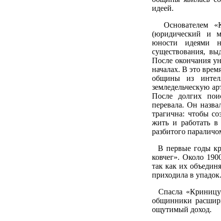
идеей.
Основателем «Кр
(юридический и м
юности идеями на
существования, вы
После окончания у
началах. В это врем
общины из интелл
земледельческую ар
После долгих пои
перевала. Он назв
трагична: чтобы с
жить и работать в
разбитого параличом
В первые годы кри
ковчег». Около 19
так как их объедин
приходила в упадок
Спасла «Криницу» 
общинники расшири
ощутимый доход.