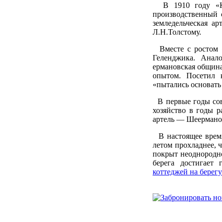
В 1910 году «Кри
производственный 
земледельческая а
Л.Н.Толстому.
Вместе с ростом «
Геленджика. Анал
ермановская община
опытом. Посетил 
«пытались основать
В первые годы сове
хозяйство в годы р
артель — Шеерманов
В настоящее время
летом прохладнее, 
покрыт неоднородно
берега достигает
коттеджей на берегу