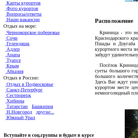
Карты курортов
Фото курортов
Вопросы/ответы
Наши вакансии
Расположение
Отдых на море:
Черноморское побережье
Криница - это не
Сочи
Краснодарского кра
Геленджик
Пшады и Доугаба в
Адлер
курортного места зн
Анапа
забудут удивительну
Туапсе
Посёлок Криница и
Крым
суеты большого го
Абхазия
большого количеств
Отдых в России:
Здесь Вас ждут ун
Отдых в Подмосковье
курортом месте це
Санкт-Петербург
немноголюдный пл
Сестрорецк
Хибины
Татарстан
Башкирия
Н.Новгород
другие...
Южный Урал
Вступайте в соц.группы и будьте в курсе