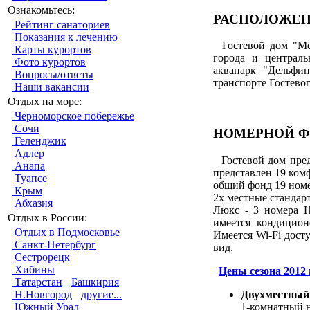
Ознакомьтесь:
РАСПОЛОЖЕ
Рейтинг санаториев
Показания к лечению
Гостевой дом "Мел
Карты курортов
города и централь
Фото курортов
аквапарк "Дельфи
Вопросы/ответы
транспорте Гостевог
Наши вакансии
Отдых на море:
Черноморское побережье
Сочи
НОМЕРНОЙ Ф
Геленджик
Адлер
Гостевой дом пред
Анапа
представлен 19 ком
Туапсе
общий фонд 19 номе
Крым
2х местные стандарт
Абхазия
Люкс - 3 номера Н
Отдых в России:
имеется кондицион
Отдых в Подмосковье
Имеется Wi-Fi дост
Санкт-Петербург
вид.
Сестрорецк
Хибины
Цены сезона 2012 г
Татарстан
Башкирия
Двухместный
Н.Новгород
другие...
1-комнатный н
Южный Урал