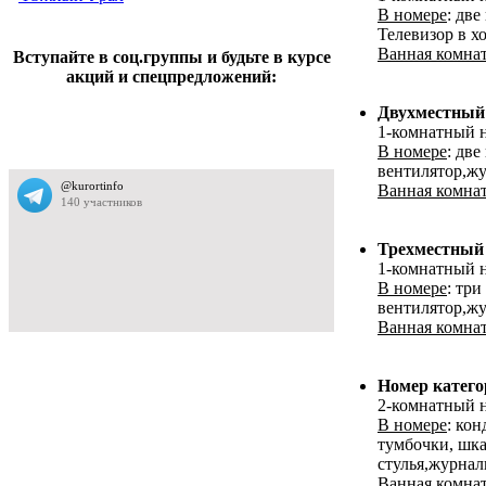
В номере
: дв
Телевизор в х
Ванная комна
Вступайте в соц.группы и будьте в курсе
акций и спецпредложений:
Двухместный
1-комнатный н
В номере
: дв
вентилятор,ж
Ванная комна
Трехместный 
1-комнатный н
В номере
: тр
вентилятор,ж
Ванная комна
Номер катег
2-комнатный н
В номере
: ко
тумбочки, шка
стулья,журнал
Ванная комна