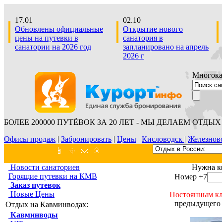
17.01
02.10
Обновлены официальные
Открытие нового
цены на путевки в
санатория в
санатории на 2026 год
запланировано на апрель
2026 г
Многокан
БОЛЕЕ 200000 ПУТЁВОК ЗА 20 ЛЕТ - МЫ ДЕЛАЕМ ОТДЫХ 
Офисы продаж
|
Забронировать
|
Цены
|
Кисловодск
|
Железнов
Новости санаториев
Нужна к
Горящие путевки на КМВ
Номер +7
Заказ путевок
Новые Цены
Постоянным кл
предыдущего 
Отдых на Кавминводах:
Кавминводы