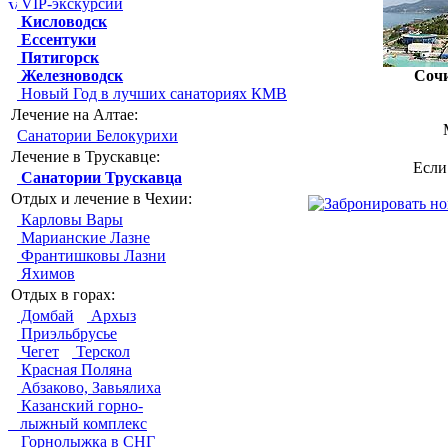
VIP-экскурсии
Кисловодск
Ессентуки
Пятигорск
Железноводск
Соч
Новый Год в лучших санаториях КМВ
Лечение на Алтае:
Санатории Белокурихи
Лечение в Трускавце:
Если
Санатории Трускавца
Отдых и лечение в Чехии:
Карловы Вары
Марианские Лазне
Франтишковы Лазни
Яхимов
Отдых в горах:
Домбай
Архыз
Приэльбрусье
Чегет
Терскол
Красная Поляна
Абзаково, Завьялиха
Казанский горно-
лыжный комплекс
Горнолыжка в СНГ