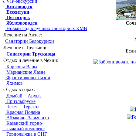
VIP-экскурсии
Кисловодск
Ессентуки
Пятигорск
Железноводск
Соч
Новый Год в лучших санаториях КМВ
Лечение на Алтае:
Санатории Белокурихи
Лечение в Трускавце:
Если
Санатории Трускавца
Отдых и лечение в Чехии:
Карловы Вары
Марианские Лазне
Франтишковы Лазни
Яхимов
Отдых в горах:
Домбай
Архыз
Приэльбрусье
Чегет
Терскол
Красная Поляна
Абзаково, Завьялиха
Казанский горно-
лыжный комплекс
Горнолыжка в СНГ