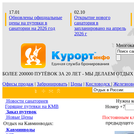
17.01
02.10
Обновлены официальные
Открытие нового
цены на путевки в
санатория в
санатории на 2026 год
запланировано на апрель
2026 г
Многокан
БОЛЕЕ 200000 ПУТЁВОК ЗА 20 ЛЕТ - МЫ ДЕЛАЕМ ОТДЫХ 
Офисы продаж
|
Забронировать
|
Цены
|
Кисловодск
|
Железнов
Новости санаториев
Нужна к
Горящие путевки на КМВ
Номер +7
Заказ путевок
Новые Цены
Постоянным кл
предыдущего 
Отдых на Кавминводах:
Кавминводы