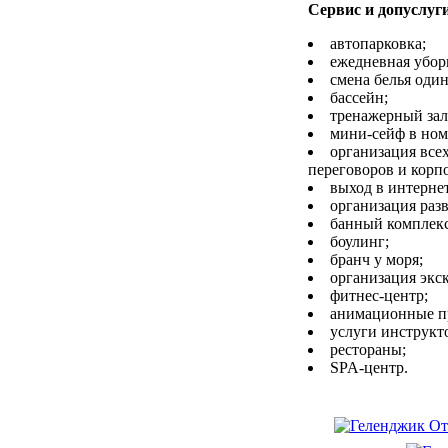
Сервис и допуслуг
автопарковка;
ежедневная убор
смена белья один
бассейн;
тренажерный зал
мини-сейф в ном
организация все
переговоров и корп
выход в интернет
организация раз
банный комплекс
боулинг;
бранч у моря;
организация экс
фитнес-центр;
анимационные п
услуги инструкт
рестораны;
SPA-центр.