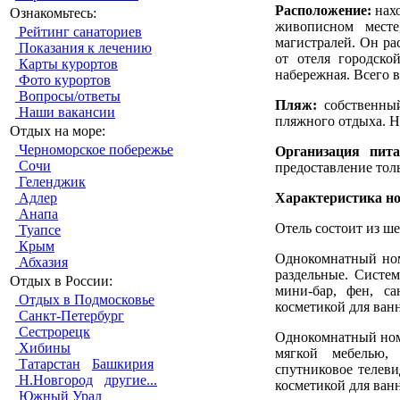
Расположение:
нахо
Ознакомьтесь:
живописном мест
Рейтинг санаториев
магистралей. Он ра
Показания к лечению
от отеля городско
Карты курортов
набережная. Всего в
Фото курортов
Вопросы/ответы
Пляж:
собственный
Наши вакансии
пляжного отдыха. На
Отдых на море:
Черноморское побережье
Организация пита
Сочи
предоставление толь
Геленджик
Характеристика но
Адлер
Анапа
Отель состоит из ше
Туапсе
Крым
Однокомнатный номе
Абхазия
раздельные. Систем
Отдых в России:
мини-бар, фен, с
Отдых в Подмосковье
косметикой для ван
Санкт-Петербург
Сестрорецк
Однокомнатный номе
Хибины
мягкой мебелью, 
Татарстан
Башкирия
спутниковое телеви
Н.Новгород
другие...
косметикой для ван
Южный Урал