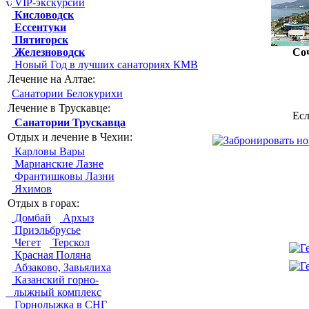
VIP-экскурсии
Кисловодск
Ессентуки
Пятигорск
Железноводск
Со
Новый Год в лучших санаториях КМВ
Лечение на Алтае:
Санатории Белокурихи
Лечение в Трускавце:
Есл
Санатории Трускавца
Отдых и лечение в Чехии:
Карловы Вары
Марианские Лазне
Франтишковы Лазни
Яхимов
Отдых в горах:
Домбай
Архыз
Приэльбрусье
Чегет
Терскол
Красная Поляна
Абзаково, Завьялиха
Казанский горно-
лыжный комплекс
Горнолыжка в СНГ