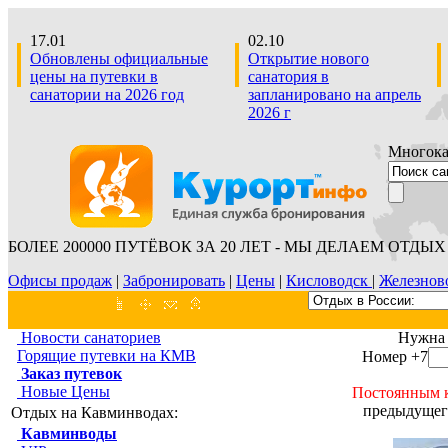
17.01
02.10
Обновлены официальные
Открытие нового
цены на путевки в
санатория в
санатории на 2026 год
запланировано на апрель
2026 г
Многокан
БОЛЕЕ 200000 ПУТЁВОК ЗА 20 ЛЕТ - МЫ ДЕЛАЕМ ОТДЫХ 
Офисы продаж
|
Забронировать
|
Цены
|
Кисловодск
|
Железнов
Новости санаториев
Нужна 
Горящие путевки на КМВ
Номер +7
Заказ путевок
Новые Цены
Постоянным 
предыдущего
Отдых на Кавминводах:
Кавминводы