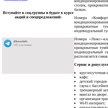
кондиционирования,
столик, прикроватн
балкон.
Вступайте в соц.группы и будьте в курсе
акций и спецпредложений:
Номера «Комфорт
кондиционирования
прикроватные ту
индивидуальный туа
Номера «Люкс»-кла
кондиционировани
прикроватные тумбо
индивидуальный са
располагается гамак,
Сервис и допуслуг
круглосуточная 
кафе;
детский городок 
сауна с бассейно
тренажерный зал
мангал во дворе;
организация тра
Wi-Fi интернет;
предоставляется 