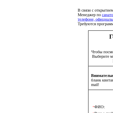
В связи с открытие
Менеджер по
санат
телефоне, официаль
Требуются програм
Г
Чтобы посм
Выберите м
Внимательн
бланк квита
mail!
ФИО:
*