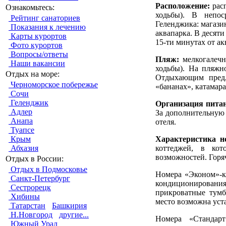
Расположение:
расп
Ознакомьтесь:
ходьбы). В непос
Рейтинг санаториев
Геленджика: магазин
Показания к лечению
аквапарка. В десяти
Карты курортов
15-ти минутах от ак
Фото курортов
Вопросы/ответы
Пляж:
мелкогалечн
Наши вакансии
ходьбы). На пляжн
Отдых на море:
Отдыхающим предл
Черноморское побережье
«бананах», катамаран
Сочи
Геленджик
Организация пита
Адлер
За дополнительную 
Анапа
отеля.
Туапсе
Характеристика н
Крым
коттеджей, в ко
Абхазия
возможностей. Горя
Отдых в России:
Отдых в Подмосковье
Номера «Эконом»-кл
Санкт-Петербург
кондиционирования,
Сестрорецк
прикроватные тумб
Хибины
место возможна уста
Татарстан
Башкирия
Н.Новгород
другие...
Номера «Стандарт
Южный Урал