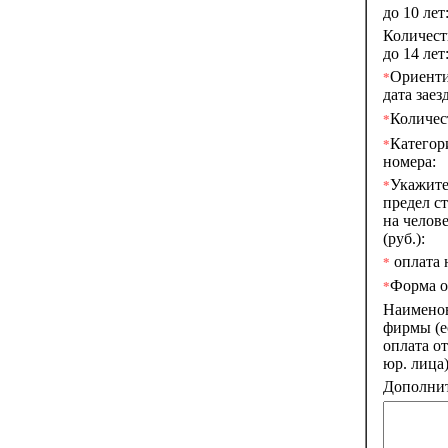
до 10 лет
Количест
до 14 лет
Ориенти
*
дата заезд
Количес
*
Категор
*
номера:
Укажите
*
предел с
на челове
(руб.):
оплата н
*
Форма о
*
Наимено
фирмы (е
оплата о
юр. лица)
Дополнит