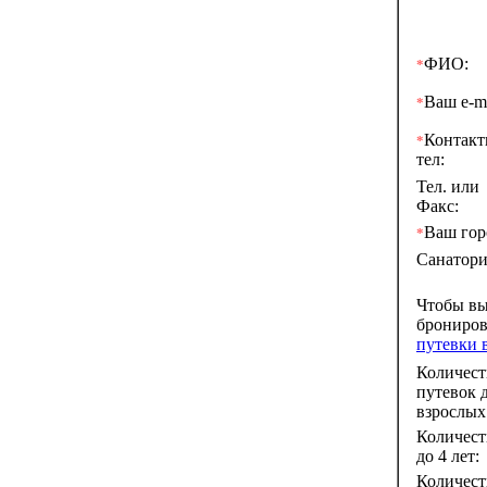
ФИО:
*
Ваш e-ma
*
Контак
*
тел:
Тел. или
Факс:
Ваш гор
*
Санатори
Чтобы в
брониро
путевки 
Количест
путевок 
взрослых
Количест
до 4 лет:
Количест