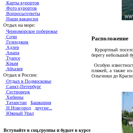
Карты курортов
Фото курортов
Вопросы/ответы
Наши вакансии
Отдых на море:
Черноморское побережье
Сочи
Расположение
Геленджик
Адлер
Курортный поселок
Анапа
берегу небольшой б
Туапсе
Крым
Особую известность
Абхазия
пляжей, а также из
Отдых в России:
Ольгинки до Краснод
Отдых в Подмосковье
Санкт-Петербург
Сестрорецк
Хибины
Татарстан
Башкирия
Н.Новгород
другие...
Южный Урал
Вступайте в соц.группы и будьте в курсе