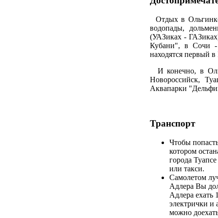
Достопримечат
Отдых в Ольгинке 
водопады, дольме
(УАЗиках - ГАЗика
Кубани", в Сочи -
находятся первый в
И конечно, в Оль
Новороссийск, Туа
Аквапарки "Дельфин
Транспорт
Чтобы попасть
котором остан
города Туапсе
или такси.
Самолетом луч
Адлера Вы дол
Адлера ехать 
электрички и 
можно доехать