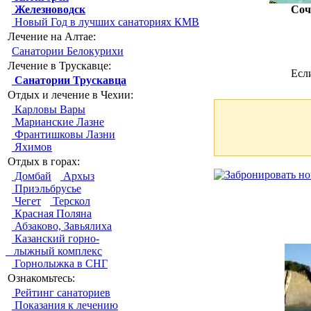
Железноводск
Соч
Новый Год в лучших санаториях КМВ
Лечение на Алтае:
Санатории Белокурихи
Лечение в Трускавце:
Есл
Санатории Трускавца
Отдых и лечение в Чехии:
Карловы Вары
Марианские Лазне
Франтишковы Лазни
Яхимов
Отдых в горах:
Домбай
Архыз
Приэльбрусье
Чегет
Терскол
Красная Поляна
Абзаково, Завьялиха
Казанский горно-
лыжный комплекс
Горнолыжка в СНГ
Ознакомьтесь:
Рейтинг санаториев
Показания к лечению