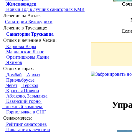
Железноводск
Соч
Новый Год в лучших санаториях КМВ
Лечение на Алтае:
Санатории Белокурихи
Лечение в Трускавце:
Если
Санатории Трускавца
Отдых и лечение в Чехии:
Карловы Вары
Марианские Лазне
Франтишковы Лазни
Яхимов
Отдых в горах:
Домбай
Архыз
Приэльбрусье
Чегет
Терскол
Красная Поляна
Абзаково, Завьялиха
Казанский горно-
Упра
лыжный комплекс
Горнолыжка в СНГ
Ознакомьтесь:
Рейтинг санаториев
Показания к лечению