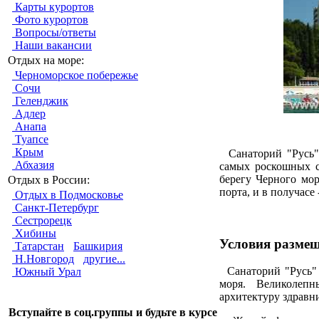
Карты курортов
Фото курортов
Вопросы/ответы
Наши вакансии
Отдых на море:
Черноморское побережье
Сочи
Геленджик
Адлер
Анапа
Туапсе
Крым
Санаторий "Русь" 
Абхазия
самых роскошных с
берегу Черного мор
Отдых в России:
порта, и в получасе 
Отдых в Подмосковье
Санкт-Петербург
Сестрорецк
Хибины
Условия разме
Татарстан
Башкирия
Н.Новгород
другие...
Санаторий "Русь" 
Южный Урал
моря. Великолепн
архитектуру здравни
Вступайте в соц.группы и будьте в курсе