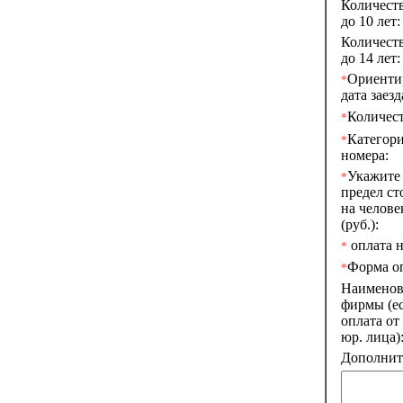
Количеств
до 10 лет:
Количеств
до 14 лет:
Ориенти
*
дата заезд
Количест
*
Категор
*
номера:
Укажите
*
предел ст
на челове
(руб.):
оплата н
*
Форма о
*
Наименов
фирмы (е
оплата от
юр. лица)
Дополните