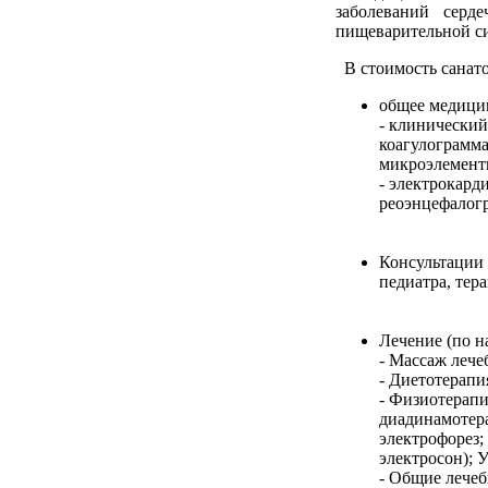
заболеваний серде
пищеварительной си
В стоимость санато
общее медицин
- клинический
коагулограмма
микроэлемент
- электрокард
реоэнцефалог
Консультации 
педиатра, тера
Лечение (по н
- Массаж леч
- Диетотерапи
- Физиотерапи
диадинамотера
электрофорез;
электросон); 
- Общие лечеб