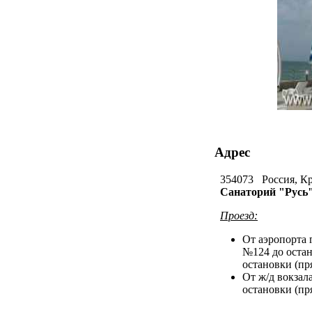
Адрес
354073 Россия, Кра
Санаторий "Русь
Проезд:
От аэропорта 
№124 до остан
остановки (пр
От ж/д вокзала
остановки (пр