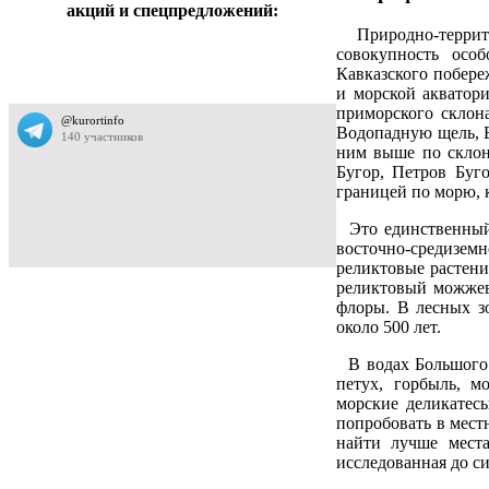
акций и спецпредложений:
Природно-террито
совокупность осо
Кавказского побере
и морской акватор
приморского склон
Водопадную щель, 
ним выше по склон
Бугор, Петров Буг
границей по морю, 
Это единственный
восточно-средизем
реликтовые растения
реликтовый можжев
флоры. В лесных з
около 500 лет.
В водах Большого 
петух, горбыль, м
морские деликатес
попробовать в мест
найти лучше места
исследованная до с