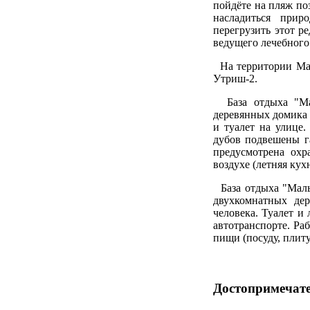
пойдёте на пляж по
насладиться прир
перегрузить этот р
ведущего лечебного
На территории Мал
Утриш-2.
База отдыха "Мал
деревянных домика 
и туалет на улице
дубов подвешены г
предусмотрена охр
воздухе (летняя кух
База отдыха "Малы
двухкомнатных де
человека. Туалет и
автотранспорте. Ра
пищи (посуду, плиту
Достопримечат