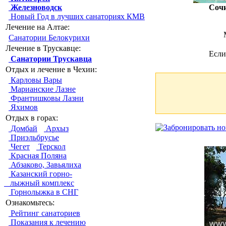
Железноводск
Соч
Новый Год в лучших санаториях КМВ
Лечение на Алтае:
Санатории Белокурихи
Лечение в Трускавце:
Если
Санатории Трускавца
Отдых и лечение в Чехии:
Карловы Вары
Марианские Лазне
Франтишковы Лазни
Яхимов
Отдых в горах:
Домбай
Архыз
Приэльбрусье
Чегет
Терскол
Красная Поляна
Абзаково, Завьялиха
Казанский горно-
лыжный комплекс
Горнолыжка в СНГ
Ознакомьтесь:
Рейтинг санаториев
Показания к лечению