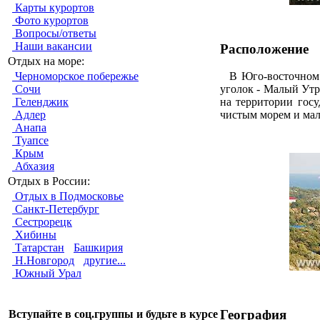
Карты курортов
Фото курортов
Вопросы/ответы
Наши вакансии
Расположение
Отдых на море:
Черноморское побережье
В Юго-восточном н
Сочи
уголок - Малый Утр
Геленджик
на территории госу
Адлер
чистым морем и ма
Анапа
Туапсе
Крым
Абхазия
Отдых в России:
Отдых в Подмосковье
Санкт-Петербург
Сестрорецк
Хибины
Татарстан
Башкирия
Н.Новгород
другие...
Южный Урал
География
Вступайте в соц.группы и будьте в курсе