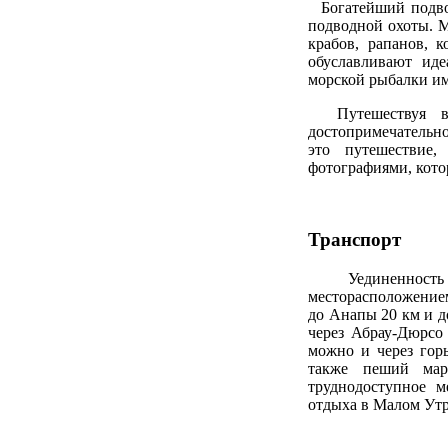
Богатейший подвод
подводной охоты. 
крабов, рапанов, 
обуславливают ид
морской рыбалки им
Путешествуя в с
достопримечательно
это путешествие
фотографиями, кот
Транспорт
Уединенность 
месторасположением
до Анапы 20 км и д
через Абрау-Дюрсо
можно и через гор
также пеший мар
труднодоступное м
отдыха в Малом Ут