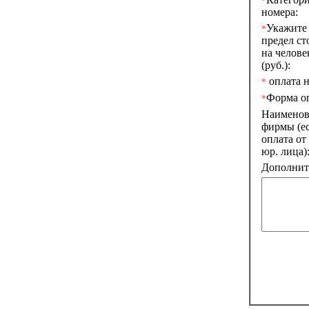
*
номера:
Укажите
*
предел ст
на челове
(руб.):
оплата н
*
Форма о
*
Наименов
фирмы (е
оплата от
юр. лица)
Дополните