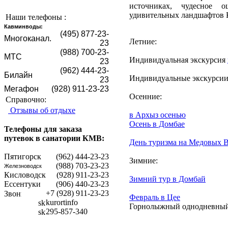
источниках, чудесное 
удивительных ландшафтов К
Наши телефоны :
Кавминводы:
(495) 877-23-
Mногоканал.
Летние:
23
(988) 700-23-
МТС
Индивидуальная экскурсия
23
(962) 444-23-
Билайн
Индивидуальные экскурсии
23
Мегафон
(928) 911-23-23
Осенние:
Справочно:
Отзывы об отдыхе
в Архыз осенью
Осень в Домбае
Телефоны для заказа
путевок в санатории КМВ:
День туризма на Медовых 
Пятигорск
(962) 444-23-23
Зимние:
(988) 703-23-23
Железноводск
Кисловодск
(928) 911-23-23
Зимний тур в Домбай
Ессентуки
(906) 440-23-23
+7 (928) 911-23-23
Февраль в Цее
kurortinfo
Горнолыжный однодневный 
295-857-340