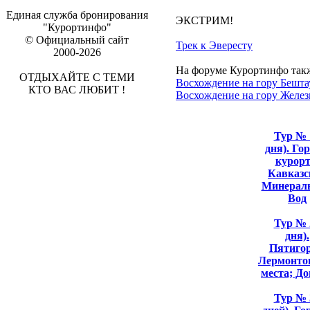
Единая служба бронирования
ЭКСТРИМ!
"Курортинфо"
© Официальный сайт
Трек к Эвересту
2000-2026
На форуме Курортинфо такж
ОТДЫХАЙТЕ С ТЕМИ
Восхождение на гору Бешта
КТО ВАС ЛЮБИТ !
Восхождение на гору Желе
Тур № 
дня). Гор
курор
Кавказс
Минерал
Вод
Тур № 
дня).
Пятигор
Лермонто
места; Д
Тур № 