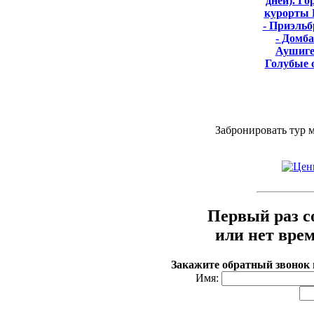
дней). Го
курорты
- Приэльб
- Домба
Аушиге
Голубые 
Забронировать тур 
Первый раз с
или нет вре
Закажите обратный звонок
Имя: