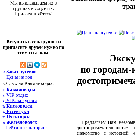
Мы выкладываем их в
тра
группах в соцсетях.
Присоединяйтесь!
Вступить в соц.группы и
пригласить друзей нужно по
этим ссылкам:
Экск
по городам-
Заказ путевок
Цены на год
достопримеч
Отдых на Кавминводах:
Кавминводы
VIP-отдых
VIP-экскурсии
Кисловодск
Ессентуки
Пятигорск
Предлагаем Вам незабыва
Железноводск
достопримечательностям
Рейтинг санаториев
знакомство с историей 