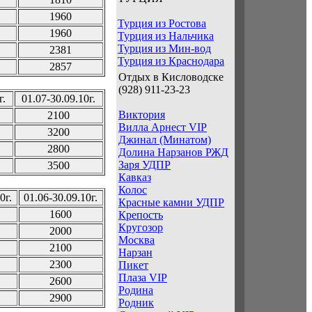
1960
Турция из Ростова
1960
Турция из Нальчика
Турция из Мин-вод
2381
Турция из Краснодара
2857
Отдых в Кисловодске
(928) 911-23-23
г.
01.07-30.09.10г.
Виктория
2100
Вилла Арнест VIP
3200
Джинал (Минатом)
2800
Долина Нарзанов РЖД
Заря УДПР
3500
Кавказ
Колос
0г.
01.06-30.09.10г.
Красные камни УДПР
1600
Крепость
Кругозор
2000
Москва
2100
Нарзан
2300
Пикет
Плаза VIP
2600
Родина
2900
Родник