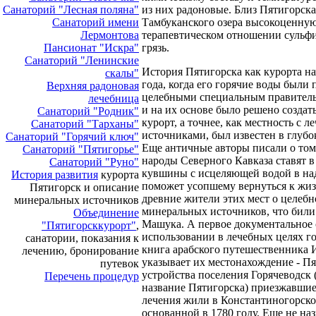
Санаторий "Лесная поляна"
из них радоновые. Близ Пятигорск
Санаторий имени
Тамбуканского озера высокоценную
Лермонтова
терапевтическом отношении суль
Пансионат "Искра"
грязь.
Санаторий "Ленинские
История Пятигорска как курорта на
скалы"
года, когда его горячие воды были
Верхняя радоновая
целебными специальным правител
лечебница
и на их основе было решено создать
Санаторий "Родник"
курорт, а точнее, как местность с 
Санаторий "Тарханы"
источниками, был известен в глубо
Санаторий "Горячий ключ"
Еще античные авторы писали о том
Санаторий "Пятигорье"
народы Северного Кавказа ставят в
Санаторий "Руно"
кувшины с исцеляющей водой в над
История развития
курорта
поможет усопшему вернуться к жизн
Пятигорск и описание
древние жители этих мест о целебн
минеральных источников
минеральных источников, что били
Объединение
Машука. А первое документальное 
"Пятигорсккурорт"
,
использовании в лечебных целях г
санатории, показания к
книга арабского путешественника 
лечению, бронирование
указывает их местонахождение - Пя
путевок
устройства поселения Горячеводск 
Перечень процедур
название Пятигорска) приезжавшие
лечения жили в Константиногорско
основанной в 1780 году. Еще не на