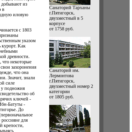
а добывают из
Санаторий Тарханы
 в
г.Пятигорск,
фидную иловую
двухместный в 5
корпусе
от 1758 руб.
чинается с 1803
 признаны
ьственным указом
 курорт. Kак
лечебными
кой древности.
, что некоторые
 свои захоронения
Санаторий им.
ежде, что она
Лермонтова
и. Значит, знали
г.Пятигорск,
ой силе
двухместный номер 2
 у подножия
категории
свидетельство об
от 1805 руб.
орячих ключей -
Ибн-Батуты -
тигорье. До
(первоначальное
 россияне для
й крепости,
зываясь