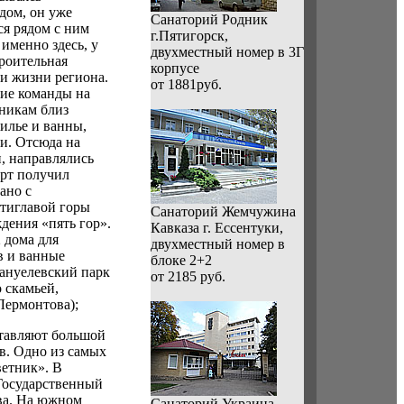
дом, он уже
Санаторий Родник
я рядом с ним
г.Пятигорск,
именно здесь, у
двухместный номер в 3Г
роительная
корпусе
ми жизни региона.
от 1881руб.
ие команды на
никам близ
илье и ванны,
и. Отсюда на
, направлялись
орт получил
ано с
тиглавой горы
Санаторий Жемчужина
дения «пять гор».
Кавказа г. Ессентуки,
 дома для
двухместный номер в
в и ванные
блоке 2+2
ануелевский парк
от 2185 руб.
о скамьей,
Лермонтова);
ставляют большой
в. Одно из самых
ветник». В
Государственный
ва. На южном
Санаторий Украина