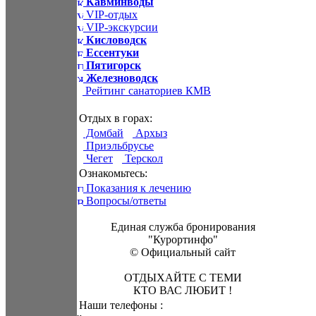
Кавминводы
VIP-отдых
VIP-экскурсии
Кисловодск
Ессентуки
Пятигорск
Железноводск
Рейтинг санаториев КМВ
Отдых в горах:
Домбай
Архыз
Приэльбрусье
Чегет
Терскол
Ознакомьтесь:
Показания к лечению
Вопросы/ответы
Единая служба бронирования
"Курортинфо"
© Официальный сайт
ОТДЫХАЙТЕ С ТЕМИ
КТО ВАС ЛЮБИТ !
Наши телефоны :