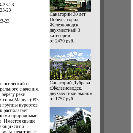
4-23-23
-23-23
Санаторий 30 лет
Победы город
23-23
Железноводск,
двухместный 3
категории
от 2470 руб.
Санаторий Дубрава
ологический и
г.Железноводск,
рального значения.
двухместный эконом
 берегу реки
от 1757 руб.
х горы Машук (993
Из группы курортов
к располагает
зными природными
и. Имеется свыше
чающихся по
е воды, некоторые