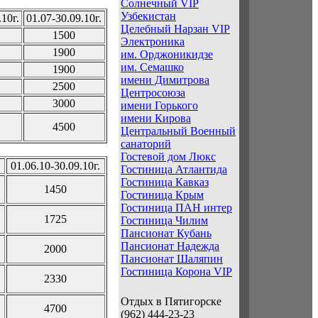
Солнечный VIP
Узбекистан
10г.
01.07-30.09.10г.
Целебный Нарзан VIP
1500
Электроника
1900
им. Орджоникидзе
им. Семашко
1900
имени Димитрова
2500
Центросоюза
3000
имени Горького
имени Кирова
4500
Центральный Военный
санаторий
Гостевой дом Люкс
01.06.10-30.09.10г.
Гостиница Атлантида
Гостиница Кавказ
1450
Гостиница Крым
Гостиница ПАН интер
1725
Гостиница Чилим
Пансионат Кубань
Пансионат Надежда
2000
Пансионат Шаляпин
Гостиница Корона VIP
2330
Отдых в Пятигорске
4700
(962) 444-23-23