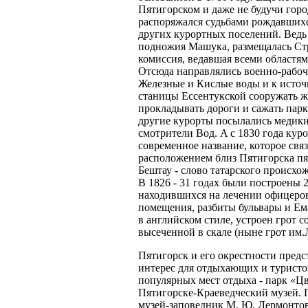
Пятигорском и даже не будучи горо
распоряжался судьбами рождавшихс
других курортных поселений. Ведь 
подножия Машука, размещалась Ст
комиссия, ведавшая всеми областя
Отсюда направлялись военно-рабоч
Железные и Кислые воды и к источ
станицы Ессентукской сооружать ж
прокладывать дороги и сажать парк
другие курорты посылались медики
смотрители Вод. A c 1830 года кур
современное название, которое связ
расположением близ Пятигорска пя
Бештау - слово татарского происхож
В 1826 - 31 годах были построены 2
находившихся на лечении офицеро
помещения, разбиты бульвары и Ем
в английском стиле, устроен грот с
высеченной в скале (ныне грот им.
Пятигорск и его окрестности пред
интерес для отдыхающих и туристо
популярных мест отдыха - парк «Ц
Пятигорске-Краеведческий музей. 
музей-заповедник М. Ю. Лермонто