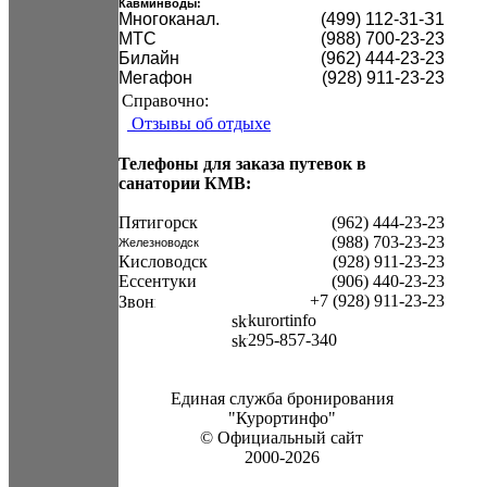
Кавминводы:
Mногоканал.
(499) 112-31-З1
МТС
(988) 700-23-23
Билайн
(962) 444-23-23
Мегафон
(928) 911-23-23
Справочно:
Отзывы об отдыхе
Телефоны для заказа путевок в
санатории КМВ:
Пятигорск
(962) 444-23-23
(988) 703-23-23
Железноводск
Кисловодск
(928) 911-23-23
Ессентуки
(906) 440-23-23
+7 (928) 911-23-23
kurortinfo
295-857-340
Единая служба бронирования
"Курортинфо"
© Официальный сайт
2000-2026