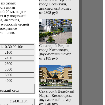
 из самых
город Ессентуки,
ественная
двухместный номер
ой 20 м), на дне
от 2308 руб.
нах и у подножий
а, Железная,
таугорский лесной
доохранное
точников.
Санаторий Родник,
1.10-30.09.10г.
город Кисловодск,
2100
двухместный номер
2450
от 2185 руб.
2600
3300
3800
4500
едский стол
Санаторий Целебный
Нарзан Кисловодск,
двухместный номер
с 24.01.10г.
от 3040 руб.