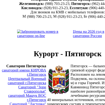
Железноводск:
(988) 703-23-23,
Пятигорск:
(962) 44
Кисловодск:
(928) 911-23-23,
Ессентуки:
(906) 440
Для звонков на КМВ с мобильных телефонов:
(988) 700-23-23,
(928) 911-23-23,
(906) 440-
Цены на 2026 год в
санатории России
Курорт - Пятигорск
Санатории Пятигорска
Пятигорск — бальне
санаторий имени КИРОВА
грязевой курорт феде
г.Пятигорск
Расположен на левом
Центральный Военный
Подкумок, на склона
санаторий г.Пятигорска
м) и горы Горячей. 
Санаторий "Зори
Кавминвод Пятигорс
Ставрополья"
наиболее разнообра
санаторий Машук ВОС
лечебными ресурсам
г.Пятигорск
40 минеральных источников, отли
Санаторий "Ласточка"
химическому составу и температур