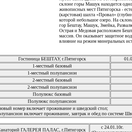
склоне горы Машук находится одно
живописных мест Пятигорска - ест
(карстовая) шахта «Провал» (глубин
которой небольшое озеро. На скло
гор Бештау, Машук, Змейка, Развалк
Острая и Медовая расположен Беш
массив. Он оказывает защитное во
влияние на режим минеральных ис
Гостиница БЕШТАУ, г.Пятигорск
01.0
1-местный базовый
1-местный полупансион
2-местный базовый
2-местный полупансион
Полулюкс базовый
Полулюкс полупансион
зовый номер включает проживание и шведский стол;
лупансион включает проживание, завтрак и обед по системе Шв
с 24.01.10г.
анаторий ГАЛЕРЕЯ ПАЛАС, г.Пятигорск