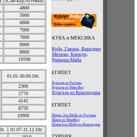
)
(Сан-кур.путевка)
4800
5900
6800
7900
7800
КУБА и МЕКСИКА
8900
Куба, Гавана, Варадеро
8800
Мехико, Канкун,
10500
Ривьера Майа
ЕГИПЕТ
01.01-30.09.10г.
Хургада из Ростова
2300
Хургада из Мин-Вод
Хургада из Краснодара
2770
4145
ЕГИПЕТ
8750
10900
Шарм-Эль-Шейх из Ростова
Шарм из МинВод
ШармАль-Шейх из Краснодара
0г.
01.07-31.12.10г.
ТУРЦИЯ
1810