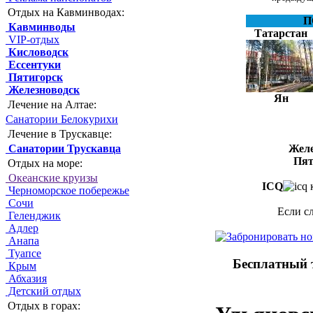
Отдых на Кавминводах:
П
Кавминводы
Татарстан
VIP-отдых
Кисловодск
Ессентуки
Пятигорск
Железноводск
Ян
Лечение на Алтае:
Санатории Белокурихи
Лечение в Трускавце:
Санатории Трускавца
Желе
Пят
Отдых на море:
Океанские круизы
ICQ
к
Черноморское побережье
Сочи
Если с
Геленджик
Адлер
Анапа
Туапсе
Бесплатный 
Крым
Абхазия
Детский отдых
Отдых в горах: