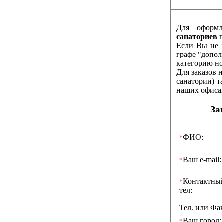
Для оформл
санаториев
п
Если Вы не з
графе "допо
категорию но
Для заказов 
санатории) т
наших офисах
За
ФИО:
*
Ваш e-mail:
*
Контактны
*
тел:
Тел. или Фа
Ваш город:
*