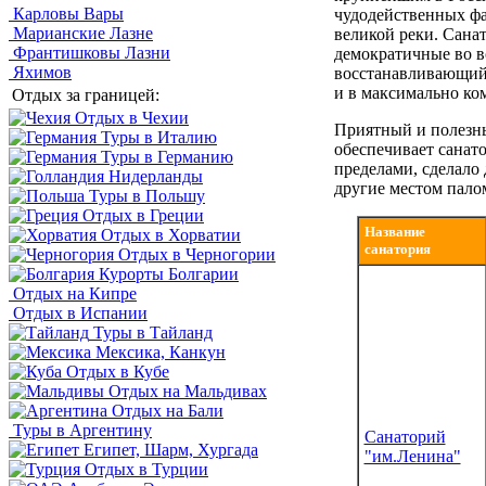
Карловы Вары
чудодейственных фа
Марианские Лазне
великой реки. Сана
Франтишковы Лазни
демократичные во в
Яхимов
восстанавливающий 
и в максимально ко
Отдых за границей:
Отдых в Чехии
Приятный и полезны
Туры в Италию
обеспечивает санат
Туры в Германию
пределами, сделало
Нидерланды
другие местом пало
Туры в Польшу
Отдых в Греции
Название
Отдых в Хорватии
санатория
Отдых в Черногории
Курорты Болгарии
Отдых на Кипре
Отдых в Испании
Туры в Тайланд
Мексика, Канкун
Отдых в Кубе
Отдых на Мальдивах
Отдых на Бали
Туры в Аргентину
Санаторий
Египет, Шарм, Хургада
"им.Ленина"
Отдых в Турции