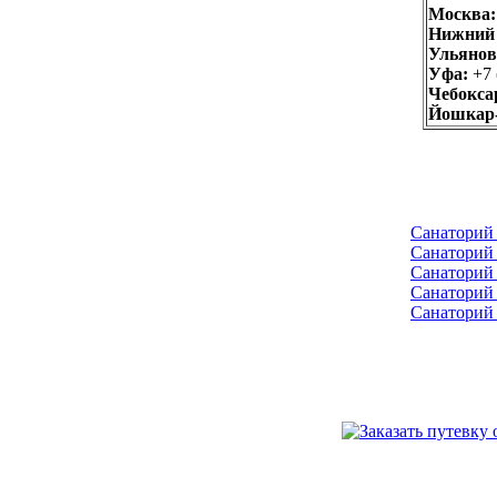
Москва:
Нижний 
Ульянов
Уфа:
+7 
Чебокса
Йошкар
Санаторий 
Санаторий
Санаторий
Санаторий
Санаторий