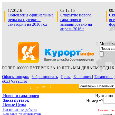
17.01.16
02.12.15
09.
Обновлены официальные
Открытие нового
Ски
цены на путевки в
санатория в
все
санатории на 2016 год
запланировано на
фо
апрель 2016 г
Многока
БОЛЕЕ 100000 ПУТЕВОК ЗА 10 ЛЕТ - МЫ ДЕЛАЕМ ОТДЫХ 
Офисы продаж
|
Забронировать
|
Цены
|
Башкирия
|
Татарстан
|
обл.
|
Чувашия
Новости санаториев
Нужна кон
Заказ путевок
Номер +7
Новые Цены
Расписание рейсов
Постоянным
Реклама пансионатов
предыдуще