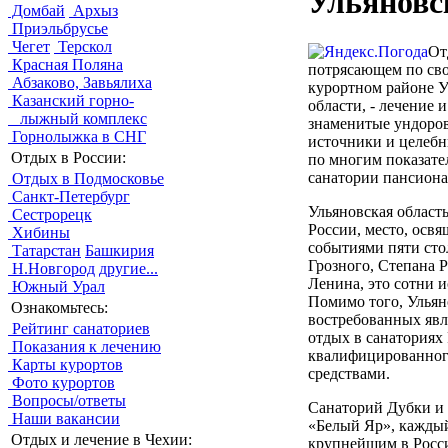
Ульяновс
Домбай
Архыз
Приэльбрусье
Чегет
Терскол
От
Красная Поляна
потрясающем по сво
Абзаково, Завьялиха
курортном районе У
Казанский горно-
области, - лечение и
лыжный комплекс
знаменитые ундоро
Горнолыжка в СНГ
источники и целебны
Отдых в России:
по многим показате
санатории пансиона
Отдых в Подмосковье
Санкт-Петербург
Ульяновская область
Сестрорецк
России, место, осв
Хибины
событиями пяти сто
Татарстан
Башкирия
Грозного, Степана 
Н.Новгород
другие...
Ленина, это сотни 
Южный Урал
Помимо того, Ульян
Ознакомьтесь:
востребованных явл
Рейтинг санаториев
отдых в санаториях
Показания к лечению
квалифицированног
Карты курортов
средствами.
Фото курортов
Вопросы/ответы
Санаторий Дубки и
Наши вакансии
«Белый Яр», каждый
Отдых и лечение в Чехии:
крупнейшим в Росси