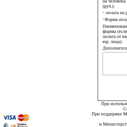
на человека 
(руб.):
оплата на р
*
Форма опл
*
Наименован
фирмы (есл
оплата от и
юр. лица):
Дополнитель
При использо
C
При поддержке Ми
и Министерст