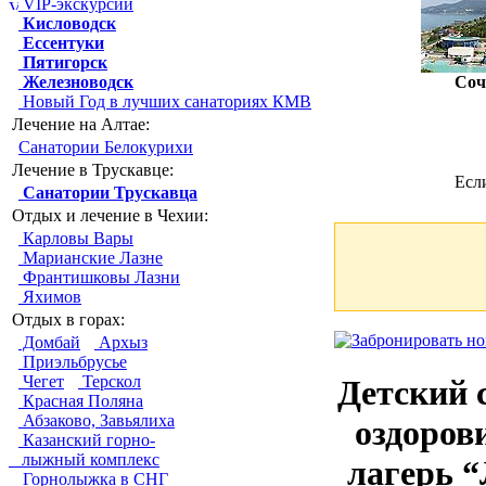
VIP-экскурсии
Кисловодск
Ессентуки
Пятигорск
Железноводск
Соч
Новый Год в лучших санаториях КМВ
Лечение на Алтае:
Санатории Белокурихи
Лечение в Трускавце:
Есл
Санатории Трускавца
Отдых и лечение в Чехии:
Карловы Вары
Марианские Лазне
Франтишковы Лазни
Яхимов
Отдых в горах:
Домбай
Архыз
Приэльбрусье
Чегет
Терскол
Детский 
Красная Поляна
Абзаково, Завьялиха
оздоров
Казанский горно-
лыжный комплекс
лагерь 
Горнолыжка в СНГ