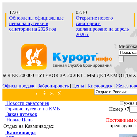
17.01
02.10
Обновлены официальные
Открытие нового
цены на путевки в
санатория в
санатории на 2026 год
запланировано на апрель
2026 г
Многокан
БОЛЕЕ 200000 ПУТЁВОК ЗА 20 ЛЕТ - МЫ ДЕЛАЕМ ОТДЫХ 
Офисы продаж
|
Забронировать
|
Цены
|
Кисловодск
|
Железнов
Новости санаториев
Нужна 
Горящие путевки на КМВ
Номер +7
Заказ путевок
Новые Цены
Постоянным к
предыдущего
Отдых на Кавминводах:
Кавминводы