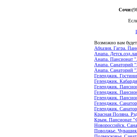
Сочи:
(9
Есл
Возможно вам будет
Абхазия. Гагра. Па
Анапа. Детск.озд.ла
Анапа. Пансионат 
Анапа. Санаторий 
Анапа. Санаторий "
Геленджик. Гостини
Геленджик. Кабард
Геленджик. Пансио
Геленджик. Пансион
Геленджик. Пансио
Геленджик. Санато
Геленджик. Санато
Красная Поляна. Рэ
Крым. Пансионат "
Новороссийск. Сан
Поволжье. Чувашия
Подмосковье. Санат