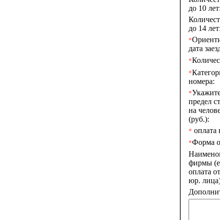
до 10 лет
Количест
до 14 лет
Ориент
*
дата заез
Количес
*
Категор
*
номера:
Укажите
*
предел с
на челове
(руб.):
оплата н
*
Форма о
*
Наимено
фирмы (е
оплата о
юр. лица)
Дополнит