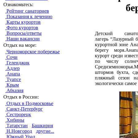
Ознакомьтесь:
бе
Рейтинг санаториев
Показания к лечению
Карты курортов
Фото курортов
Вопросы/ответы
Детский санатор
Наши вакансии
лагерь “Лазурный б
курортной зоне Ана
Отдых на море:
берегу моря.Анап
Черноморское побережье
курорт среди извес
Сочи
по числу солне
Геленджик
Средиземноморья.
Адлер
штормов бухта, с
Анапа
пляжный сезон на
Туапсе
экологически самое
Крым
Абхазия
Отдых в России:
Отдых в Подмосковье
Санкт-Петербург
Сестрорецк
Хибины
Татарстан
Башкирия
Н.Новгород
другие...
Южный Урал