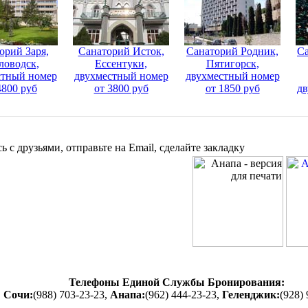
орий Заря,
Санаторий Исток,
Санаторий Родник,
Са
ловодск,
Ессентуки,
Пятигорск,
стный номер
двухместный номер
двухместный номер
4800 руб
от 3800 руб
от 1850 руб
дв
ь с друзьями, отправьте на Email, сделайте закладку
Телефоны Единой Службы Бронирования:
Сочи:
(988) 703-23-23,
Анапа:
(962) 444-23-23,
Геленджик:
(928) 