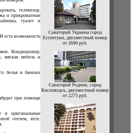
овать, телевизор,
ажа и прикроватные
кабинка, туалет и
Санаторий Украина город
И есть возможность
Ессентуки, двухместный номер
от 2690 руб.
век. Кондиционер,
, мягкая мебель и
го белья и банных
Санаторий Родник, город
Кисловодск, двухместный номер
от 2275 руб.
збудит при помощи
ые и оригинальные
ной отелем, яхте.
я.