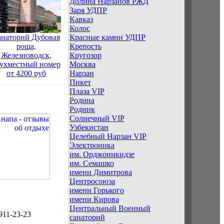
Долина Нарзанов РЖД
Заря УДПР
Кавказ
Колос
Красные камни УДПР
наторий Дубовая
Крепость
роща,
Кругозор
Железноводск,
Москва
ухместный номер
Нарзан
от 4200 руб
Пикет
Плаза VIP
Родина
Родник
Солнечный VIP
Узбекистан
Целебный Нарзан VIP
Электроника
им. Орджоникидзе
им. Семашко
имени Димитрова
Центросоюза
имени Горького
имени Кирова
Центральный Военный
911-23-23
санаторий