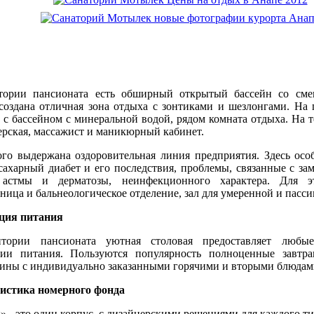
тории пансионата есть обширный открытый бассейн со сме
создана отличная зона отдыха с зонтиками и шезлонгами. На 
а с бассейном с минеральной водой, рядом комната отдыха. На 
рская, массажист и маникюрный кабинет.
ого выдержана оздоровительная линия предприятия. Здесь осо
сахарный диабет и его последствия, проблемы, связанные с з
 астмы и дерматозы, неинфекционного характера. Для э
ница и бальнеологическое отделение, зал для умеренной и пасс
ция питания
тории пансионата уютная столовая предоставляет любы
ции питания. Пользуются популярность полноценные завтр
жины с индивидуально заказанными горячими и вторыми блюдам
истика номерного фонда
 - это один корпус, с дизайнерскими решениями для каждого ти