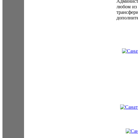
Админист
любом из 
трансфери
дополните