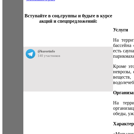
Вступайте в соц.группы и будьте в курсе
акций и спецпредложений:
Услуги
На терри
бассейна 
есть саун
парикмахе
Кроме эт
неврозы, 
веществ,
водолечеб
Организа
На терри
организа
обеды, у
Характер
«Мотылек»