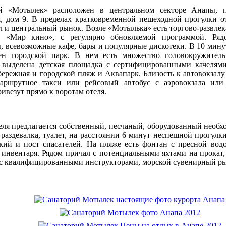
й «Мотылек» расположен в центральном секторе Анапы, 
я, дом 9. В пределах кратковременной пешеходной прогулки о
л и центральный рынок. Возле «Мотылька» есть торгово-развле
р «Мир кино», с регулярно обновляемой программой. Ря
, всевозможные кафе, бары и популярные дискотеки. В 10 мину
ен городской парк. В нем есть множество головокружитель
 выделена детская площадка с сертифицированными качелями
ережная и городской пляж и Аквапарк. Близость к автовокзалу
аршрутное такси или рейсовый автобус с аэровокзала или
ривезут прямо к воротам отеля.
еля предлагается собственный, песчаный, оборудованный необ
 раздевалка, туалет, на расстоянии 6 минут неспешной прогулк
кий и пост спасателей. На пляже есть фонтан с пресной вод
 инвентаря. Рядом причал с потенциальными яхтами на прокат
 с квалифицированными инструкторами, морской сувенирный р