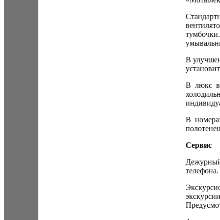
Стандарт
вентилят
тумбочки
умывальни
В улучшен
установит
В люкс в
холодиль
индивидуа
В номера
полотенец
Сервис
Дежурный
телефона.
Экскурси
экскурси
Предусмот