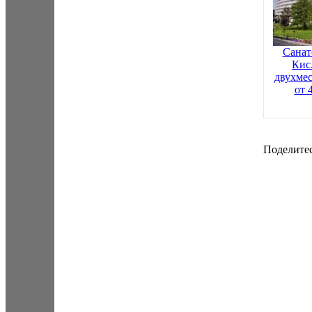
Санат
Кис
двухме
от 
Поделитес