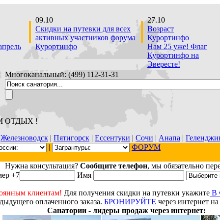
09.10
27.10
Скидки на путевки для всех
Возраст
активных участников форума
Курортинфо
апрель
Курортинфо
Нам 25 уже! Флаг
Курортинфо на
Эвересте!
Многоканальный: (499) 112-31-З1
М ОТДЫХ !
|
Железноводск
|
Пятигорск
|
Ессентуки
|
Сочи
|
Анапа
|
Геленджи
|
ФОРУМ
Нужна консультация?
Сообщите телефон
, мы обязательно пер
ер +7
Имя
оянным клиентам!
Для получения скидки на путевки укажите
В
дыдущего оплаченного заказа.
БРОНИРУЙТЕ
через интернет на
Санатории - лидеры продаж через интернет: