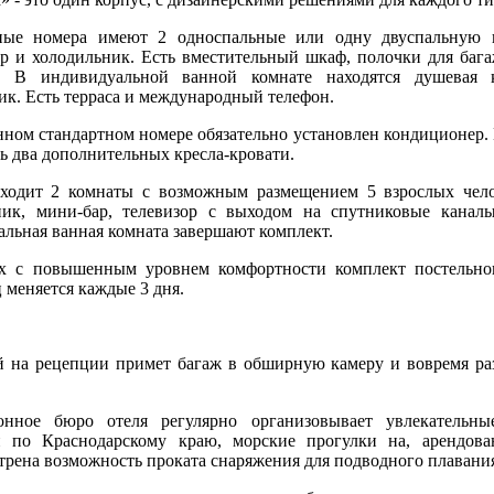
ные номера имеют 2 односпальные или одну двуспальную кр
ор и холодильник. Есть вместительный шкаф, полочки для баг
. В индивидуальной ванной комнате находятся душевая 
к. Есть терраса и международный телефон.
ном стандартном номере обязательно установлен кондиционер. 
ь два дополнительных кресла-кровати.
ходит 2 комнаты с возможным размещением 5 взрослых чело
ник, мини-бар, телевизор с выходом на спутниковые каналы
льная ванная комната завершают комплект.
х с повышенным уровнем комфортности комплект постельно
 меняется каждые 3 дня.
 на рецепции примет багаж в обширную камеру и вовремя ра
онное бюро отеля регулярно организовывает увлекательн
и по Краснодарскому краю, морские прогулки на, арендован
рена возможность проката снаряжения для подводного плавани