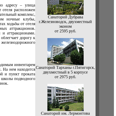
по адресу – улица
т отеля расположен
кательный комплекс,
Санаторий Дубрава
дом ночные клубы,
г.Железноводск, двухместный
тах ходьбы от отеля
эконом
ных аттракционов.
от 2595 руб.
 и аттракционами.
 облегчает дорогу к
 железнодорожного
ходимым инвентарем
Санаторий Тарханы г.Пятигорск,
и. На нем находится
двухместный в 5 корпусе
ой и пункт проката
от 2975 руб.
, школы подводного
ынок.
Санаторий им. Лермонтова