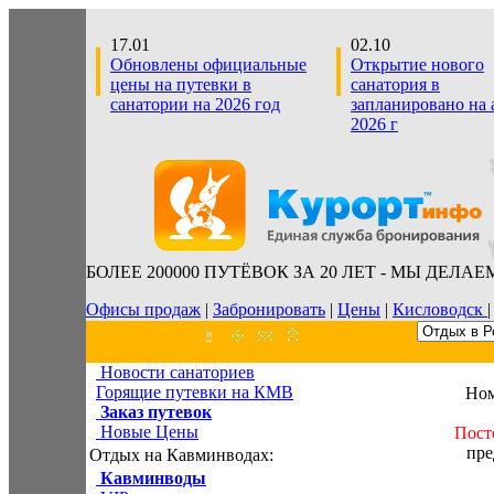
17.01
02.10
Обновлены официальные
Открытие нового
цены на путевки в
санатория в
санатории на 2026 год
запланировано на 
2026 г
БОЛЕЕ 200000 ПУТЁВОК ЗА 20 ЛЕТ - МЫ ДЕЛАЕ
Офисы продаж
|
Забронировать
|
Цены
|
Кисловодск
Новости санаториев
Горящие путевки на КМВ
Ном
Заказ путевок
Новые Цены
Пост
пре
Отдых на Кавминводах:
Кавминводы