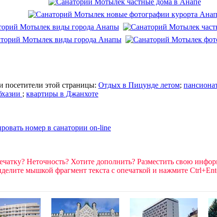
и посетители этой страницы:
Отдых в Пицунде летом
;
пансиона
бхазии
;
квартиры в Джанхоте
ечатку? Неточность? Хотите дополнить? Разместить свою инфо
делите мышкой фрагмент текста c опечаткой и нажмите Ctrl+Ent