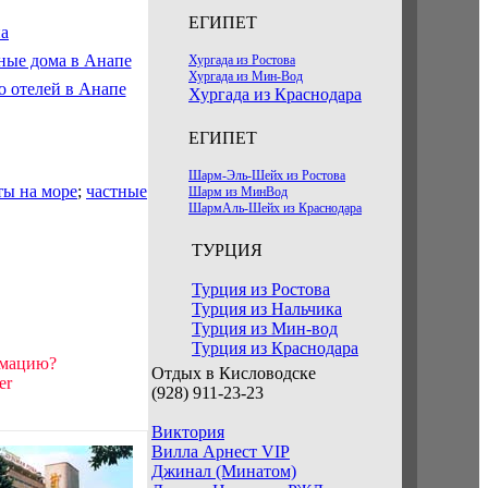
ЕГИПЕТ
Хургада из Ростова
Хургада из Мин-Вод
Хургада из Краснодара
ЕГИПЕТ
Шарм-Эль-Шейх из Ростова
ты на море
;
частные
Шарм из МинВод
ШармАль-Шейх из Краснодара
ТУРЦИЯ
Турция из Ростова
Турция из Нальчика
Турция из Мин-вод
Турция из Краснодара
рмацию?
Отдых в Кисловодске
er
(928) 911-23-23
Виктория
Вилла Арнест VIP
Джинал (Минатом)