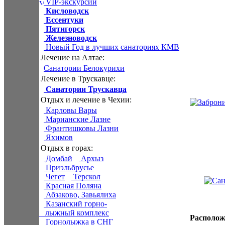
VIP-экскурсии
Кисловодск
Ессентуки
Пятигорск
Железноводск
Новый Год в лучших санаториях КМВ
Лечение на Алтае:
Санатории Белокурихи
Лечение в Трускавце:
Санатории Трускавца
Отдых и лечение в Чехии:
Карловы Вары
Марианские Лазне
Франтишковы Лазни
Яхимов
Отдых в горах:
Домбай
Архыз
Приэльбрусье
Чегет
Терскол
Красная Поляна
Абзаково, Завьялиха
Казанский горно-
лыжный комплекс
Располож
Горнолыжка в СНГ