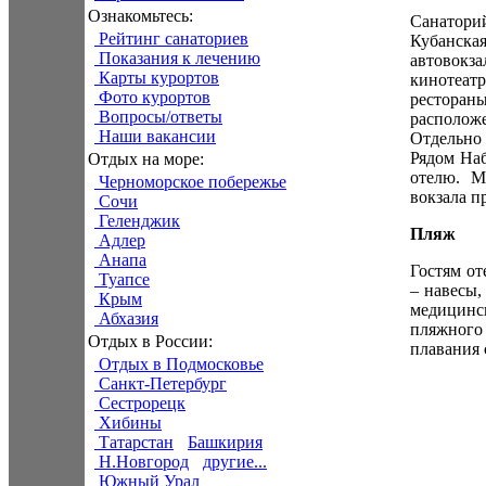
Ознакомьтесь:
Санатори
Рейтинг санаториев
Кубанска
Показания к лечению
автовокза
Карты курортов
кинотеат
Фото курортов
рестораны
Вопросы/ответы
располож
Наши вакансии
Отдельно
Рядом Наб
Отдых на море:
отелю. М
Черноморское побережье
вокзала п
Сочи
Геленджик
Пляж
Адлер
Анапа
Гостям от
Туапсе
– навесы,
Крым
медицинс
Абхазия
пляжного
Отдых в России:
плавания
Отдых в Подмосковье
Санкт-Петербург
Сестрорецк
Хибины
Татарстан
Башкирия
Н.Новгород
другие...
Южный Урал