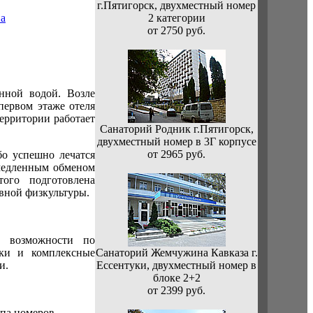
г.Пятигорск, двухместный номер
2 категории
от 2750 руб.
нной водой. Возле
первом этаже отеля
территории работает
Санаторий Родник г.Пятигорск,
двухместный номер в 3Г корпусе
от 2965 руб.
бо успешно лечатся
амедленным обменом
того подготовлена
ивной физкультуры.
е возможности по
аки и комплексные
Санаторий Жемчужина Кавказа г.
и.
Ессентуки, двухместный номер в
блоке 2+2
от 2399 руб.
па номеров.