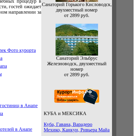
чебных процедур в
Санаторий Горького Кисловодск,
ти, гостей ожидает
двухместный номер
тном направлении за
от 2899 руб.
Санаторий Эльбрус
Железноводск, двухместный
номер
от 2899 руб.
КУБА и МЕКСИКА
Куба, Гавана, Варадеро
Мехико, Канкун, Ривьера Майа