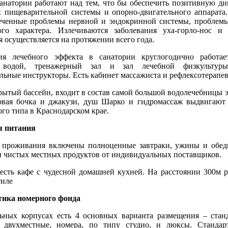
санатории работают над тем, что бы обеспечить позитивную д
х пищеварительной системы и опорно-двигательного аппарата
ченные проблемы нервной и эндокринной системы, проблемы
ого характера. Излечиваются заболевания уха-горло-нос 
 осуществляется на протяжении всего года.
ия лечебного эффекта в санатории круглогодично работа
й водой, тренажерный зал и зал лечебной физкульту
льные инструкторы. Есть кабинет массажиста и рефлексотерапев
ытый бассейн, входит в состав самой большой водолечебницы э
овая бочка и джакузи, душ Шарко и гидромассаж выдвигают
ого типа в Краснодарском крае.
я питания
 проживания включены полноценные завтраки, ужины и обед
и чистых местных продуктов от индивидуальных поставщиков.
 есть кафе с чудесной домашней кухней. На расстоянии 300м 
тиле
тика номерного фонда
ьных корпусах есть 4 основных варианта размещения – стан
е двухместные, номера, по типу студио, и люксы. Станда