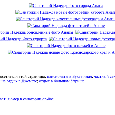
посетители этой страницы:
пансионаты в Бухте инал
;
частный се
 на отдых в Джемете
;
отдых в большом Утрише