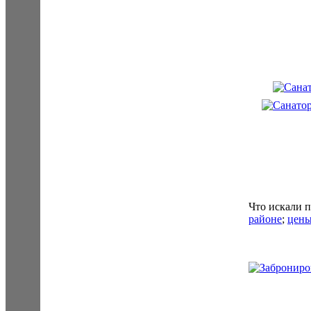
Что искали 
районе
;
цены