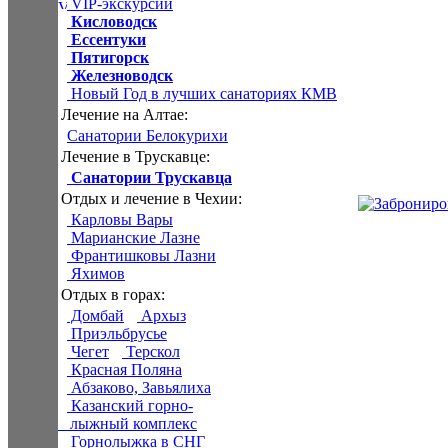
VIP-экскурсии
Кисловодск
Ессентуки
Пятигорск
Железноводск
Новый Год в лучших санаториях КМВ
Лечение на Алтае:
Санатории Белокурихи
Лечение в Трускавце:
Санатории Трускавца
Отдых и лечение в Чехии:
Карловы Вары
Марианские Лазне
Франтишковы Лазни
Яхимов
Отдых в горах:
Домбай
Архыз
Приэльбрусье
Чегет
Терскол
Красная Поляна
Абзаково, Завьялиха
Казанский горно-
лыжный комплекс
Горнолыжка в СНГ