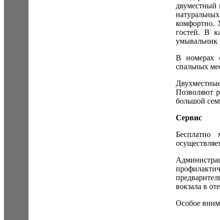
двуместный 
натуральных
комфортно. 
гостей. В к
умывальник 
В номерах 
спальных мес
Двухместные
Позволяют р
большой сем
Сервис
Бесплатно 
осуществляе
Администр
профилакти
предварител
вокзала в от
Особое вним