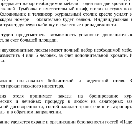
предлагает набор необходимой мебели – одна или две кровати с
 тканей. Тумбочка и вместительный шкаф, столик и стулья позв
Холодильник и телевизор, журнальный столик кресло усилят 
аждом номере – обязательно будет балкон. Индивидуальная 
и туалет, душевую кабинку и туалетные принадлежности.
студио предусмотрена возможность установки дополнительн
т, за счет большей площади.
 двухкомнатные люксы имеют полный набор необходимой мебел
азместить 4 или 5 человек, за счет дополнительной кровати. 
ьи.
можно пользоваться библиотекой и видеотекой отеля. 
тся прокат пляжного инвентаря.
ация отеля принимает заказы на бронирование курса
ческих и лечебных процедур в любом из санаторных зав
ьной договоренности, гостей ожидает трансферинг из аэропор
ель, и в обратном направлении.
ание уделяется охране и организации безопасности гостей «Над