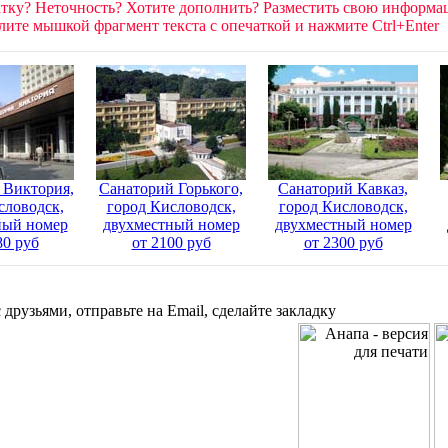
тку? Неточность? Хотите дополнить? Разместить свою информ
ите мышкой фрагмент текста c опечаткой и нажмите Ctrl+Enter
 Виктория,
Санаторий Горького,
Санаторий Кавказ,
словодск,
город Кисловодск,
город Кисловодск,
ный номер
двухместный номер
двухместный номер
80 руб
от 2100 руб
от 2300 руб
 друзьями, отправьте на Email, сделайте закладку