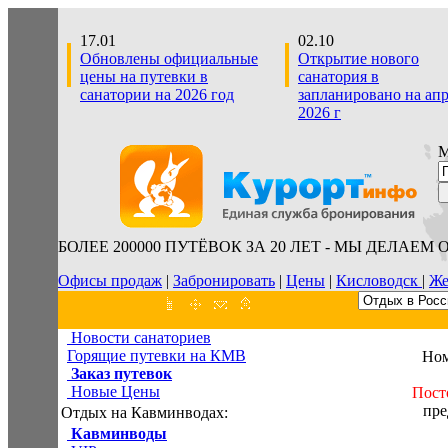
17.01
02.10
Обновлены официальные
Открытие нового
цены на путевки в
санатория в
санатории на 2026 год
запланировано на ап
2026 г
М
БОЛЕЕ 200000 ПУТЁВОК ЗА 20 ЛЕТ - МЫ ДЕЛАЕМ 
Офисы продаж
|
Забронировать
|
Цены
|
Кисловодск
|
Же
Новости санаториев
Горящие путевки на КМВ
Ном
Заказ путевок
Новые Цены
Пост
пре
Отдых на Кавминводах:
Кавминводы