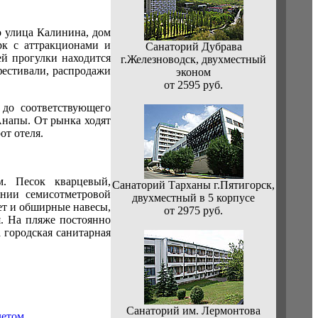
о улица Калинина, дом
рк с аттракционами и
Санаторий Дубрава
ей прогулки находится
г.Железноводск, двухместный
фестивали, распродажи
эконом
от 2595 руб.
 до соответствующего
Анапы. От рынка ходят
от отеля.
м. Песок кварцевый,
Санаторий Тарханы г.Пятигорск,
янии семисотметровой
двухместный в 5 корпусе
ет и обширные навесы,
от 2975 руб.
. На пляже постоянно
 городская санитарная
Санаторий им. Лермонтова