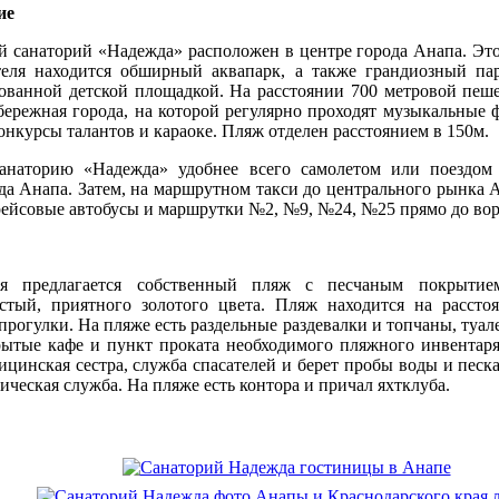
ие
 санаторий «Надежда» расположен в центре города Анапа. Эт
теля находится обширный аквапарк, а также грандиозный па
ованной детской площадкой. На расстоянии 700 метровой пеш
бережная города, на которой регулярно проходят музыкальные 
онкурсы талантов и караоке. Пляж отделен расстоянием в 150м.
анаторию «Надежда» удобнее всего самолетом или поездом
ода Анапа. Затем, на маршрутном такси до центрального рынка 
рейсовые автобусы и маршрутки №2, №9, №24, №25 прямо до вор
ля предлагается собственный пляж с песчаным покрытие
стый, приятного золотого цвета. Пляж находится на рассто
рогулки. На пляже есть раздельные раздевалки и топчаны, туал
ытые кафе и пункт проката необходимого пляжного инвентаря
цинская сестра, служба спасателей и берет пробы воды и песка
ческая служба. На пляже есть контора и причал яхтклуба.