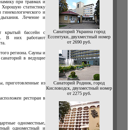
инамику при травмах и
. Хорошую статистику
 гинекологического и
и дыхания. Лечение и
Санаторий Украина город
ет крытый бассейн с
Ессентуки, двухместный номер
ры. В них работают
от 2690 руб.
та.
того региона. Сауны и
 санаторий в ведущие
ы, приготовленные из
Санаторий Родник, город
Кисловодск, двухместный номер
от 2275 руб.
расположен ресторан в
дартные одноместные,
ртный одноместный и