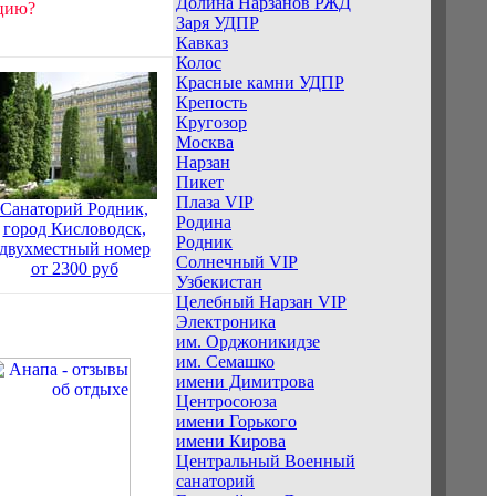
Долина Нарзанов РЖД
ацию?
Заря УДПР
Кавказ
Колос
Красные камни УДПР
Крепость
Кругозор
Москва
Нарзан
Пикет
Плаза VIP
Санаторий Родник,
Родина
город Кисловодск,
Родник
двухместный номер
Солнечный VIP
от 2300 руб
Узбекистан
Целебный Нарзан VIP
Электроника
им. Орджоникидзе
им. Семашко
имени Димитрова
Центросоюза
имени Горького
имени Кирова
Центральный Военный
санаторий