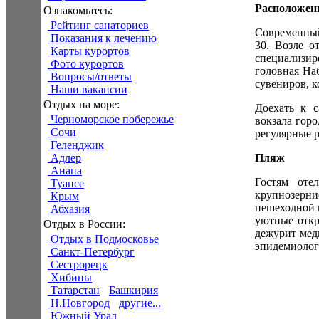
Расположен
Ознакомьтесь:
Рейтинг санаториев
Современный
Показания к лечению
30. Возле о
Карты курортов
специализир
Фото курортов
головная На
Вопросы/ответы
сувениров, к
Наши вакансии
Отдых на море:
Доехать к с
Черноморское побережье
вокзала гор
Сочи
регулярные 
Геленджик
Пляж
Адлер
Анапа
Гостям оте
Туапсе
крупнозерни
Крым
пешеходной п
Абхазия
уютные откр
Отдых в России:
дежурит меди
Отдых в Подмосковье
эпидемиологи
Санкт-Петербург
Сестрорецк
Хибины
Татарстан
Башкирия
Н.Новгород
другие...
Южный Урал