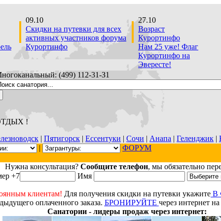
09.10
27.10
Скидки на путевки для всех
Возраст
активных участников форума
Курортинфо
рель
Курортинфо
Нам 25 уже! Флаг
Курортинфо на
Эвересте!
ногоканальный: (499) 112-31-З1
ОТДЫХ !
лезноводск
|
Пятигорск
|
Ессентуки
|
Сочи
|
Анапа
|
Геленджик
|
|
ФОРУМ
Нужна консультация?
Сообщите телефон
, мы обязательно пер
ер +7
Имя
оянным клиентам!
Для получения скидки на путевки укажите
В
дыдущего оплаченного заказа.
БРОНИРУЙТЕ
через интернет на
Санатории - лидеры продаж через интернет: