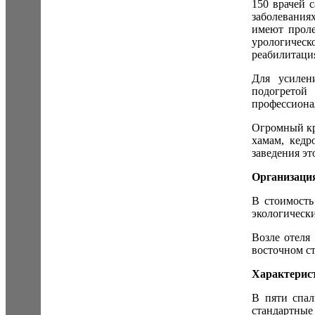
150 врачей 
заболевания
имеют проле
урологическ
реабилитация
Для усилен
подогрето
профессиона
Огромный кр
хамам, кедр
заведения эт
Организаци
В стоимость
экологическ
Возле отеля
восточном с
Характерис
В пяти спал
стандартны