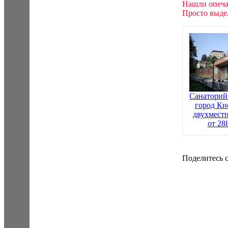
Нашли опеча
Просто выдел
Санаторий
город Ки
двухмест
от 28
Поделитесь с