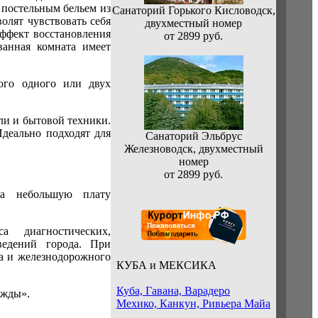
 постельным бельем из
Санаторий Горького Кисловодск,
олят чувствовать себя
двухместный номер
эффект восстановления
от 2899 руб.
ванная комната имеет
ого одного или двух
и и бытовой техники.
Идеально подходят для
Санаторий Эльбрус
Железноводск, двухместный
номер
от 2899 руб.
За небольшую плату
 диагностических,
едений города. При
та и железнодорожного
КУБА и МЕКСИКА
Куба, Гавана, Варадеро
ежды».
Мехико, Канкун, Ривьера Майа