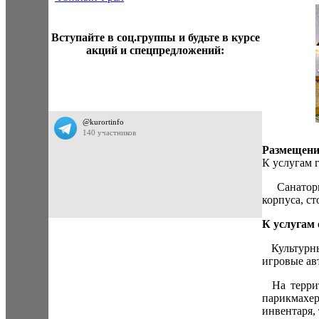
Вступайте в соц.группы и будьте в курсе
акций и спецпредложений:
Размещени
К услугам 
Санаторий
корпуса, с
К услугам
Культурный
игровые ав
На террито
парикмахе
инвентаря,