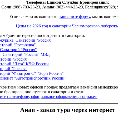
Телефоны Единой Службы Бронирования:
Сочи:
(988) 703-23-23,
Анапа:
(962) 444-23-23,
Геленджик:
(928) 
Если сложно дозвониться -
заполните форму
, мы позвоним
Цены на 2026 год в санатории Черноморского побережь
ам будет интересно посмотреть эти санатории:
окуриха. Санаторий "Россия"
аторий "Россиянка"
 Санаторий "Россия"
. Санаторий "Россия" МВД
торий "Россия"
аторий "Ялта" КЧФ России
торий "Россия"
торий "Фазатрон С"-"Зори России"
нсионат "Автотранспортник России"
открытием новых офисов продаж предлагаем вакансии менеджеров
о бронированию путевок в санатории и отели.
фисе на телефоне, официальное оформление, соцпакет.
Анап - заказ тура через интернет