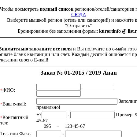
Чтобы посмотреть
полный список
регионов/отелей/санаториев 
СЮДА
Выберите мышкой регион (отель или санаторий) и нажмите 
"Отправить"
Бронирование без заполнения формы:
kurortinfo @ list.
Внимательно заполните все поля
и Вы получите по е-майл гот
оплате бланк квитанции или счет. Каждый десятый ошибается п
указании своего E-mail!
Заказ № 01-2015 / 2019 Анап
ФИО:
*
Заполни
Ваш e-mail:
*
правильно!
+7
-
Пример: 9
Контактный
*
45-67
тел:
095 - 123-45-67
Тел. или Факс:
-