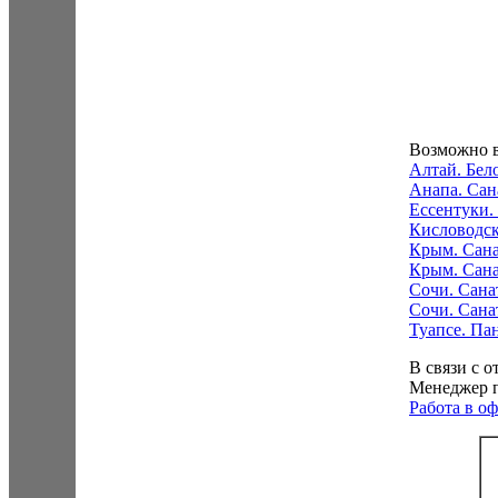
Возможно в
Алтай. Бел
Анапа. Сан
Ессентуки.
Кисловодск
Крым. Сана
Крым. Сан
Сочи. Сана
Сочи. Сана
Туапсе. Па
В связи с 
Менеджер п
Работа в о