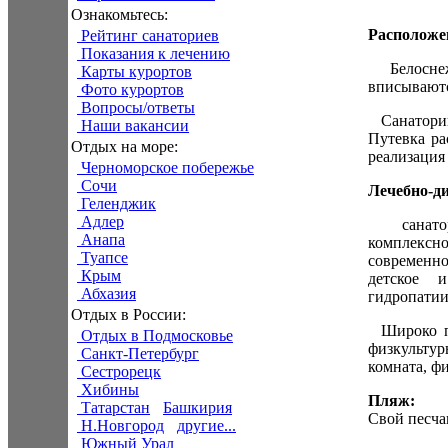
Ознакомьтесь:
Расположе
Рейтинг санаториев
Показания к лечению
Белоснежн
Карты курортов
вписываютс
Фото курортов
Вопросы/ответы
Санаторий
Наши вакансии
Путевка ра
Отдых на море:
реализация 
Черноморское побережье
Сочи
Лечебно-ди
Геленджик
Адлер
санатори
Анапа
комплексн
Туапсе
современн
Крым
детское и
Абхазия
гидропатии
Отдых в России:
Широко пр
Отдых в Подмосковье
физкультур
Санкт-Петербург
комната, фи
Сестрорецк
Хибины
Пляж:
Татарстан
Башкирия
Свой песча
Н.Новгород
другие...
Южный Урал