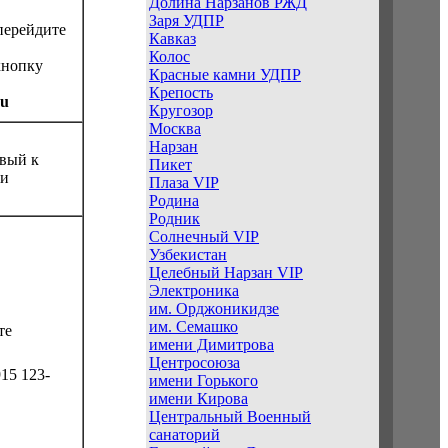
Долина Нарзанов РЖД
Заря УДПР
перейдите
Кавказ
Колос
кнопку
Красные камни УДПР
Крепость
ru
Кругозор
Москва
Нарзан
овый к
Пикет
ри
Плаза VIP
Родина
Родник
Солнечный VIP
Узбекистан
Целебный Нарзан VIP
Электроника
им. Орджоникидзе
им. Семашко
те
имени Димитрова
Центросоюза
15 123-
имени Горького
имени Кирова
Центральный Военный
санаторий