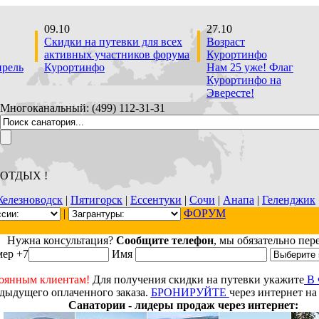
09.10
27.10
Скидки на путевки для всех
Возраст
активных участников форума
Курортинфо
прель
Курортинфо
Нам 25 уже! Флаг
Курортинфо на
Эвересте!
Многоканальный: (499) 112-31-З1
 ОТДЫХ !
елезноводск
|
Пятигорск
|
Ессентуки
|
Сочи
|
Анапа
|
Геленджик
|
ФОРУМ
Нужна консультация?
Сообщите телефон
, мы обязательно пер
ер +7
Имя
оянным клиентам!
Для получения скидки на путевки укажите
В
дыдущего оплаченного заказа.
БРОНИРУЙТЕ
через интернет на
Санатории - лидеры продаж через интернет: