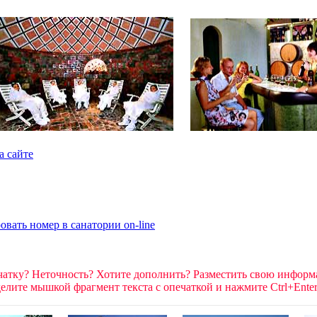
а сайте
атку? Неточность? Хотите дополнить? Разместить свою инфор
елите мышкой фрагмент текста c опечаткой и нажмите Ctrl+Ente