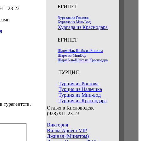
ЕГИПЕТ
911-23-23
Хургада из Ростова
 сами
Хургада из Мин-Вод
Хургада из Краснодара
я
ЕГИПЕТ
Шарм-Эль-Шейх из Ростова
Шарм из МинВод
ШармАль-Шейх из Краснодара
ТУРЦИЯ
Турция из Ростова
Турция из Нальчика
Турция из Мин-вод
Турция из Краснодара
 турагентств.
Отдых в Кисловодске
(928) 911-23-23
Виктория
Вилла Арнест VIP
Джинал (Минатом)