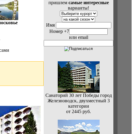
пришлем
самые интересные
варианты!
осковье
Имя
Номер +7
или email
3
 сами
Санаторий 30 лет Победы город
Железноводск, двухместный 3
категории
от 2445 руб.