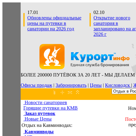
17.01
02.10
Обновлены официальные
Открытие нового
цены на путевки в
санатория в
санатории на 2026 год
запланировано на а
2026 г
БОЛЕЕ 200000 ПУТЁВОК ЗА 20 ЛЕТ - МЫ ДЕЛАЕМ
Офисы продаж
|
Забронировать
|
Цены
|
Кисловодск
|
Ж
Новости санаториев
Горящие путевки на КМВ
Ном
Заказ путевок
Новые Цены
Пост
пре
Отдых на Кавминводах:
Кавминводы