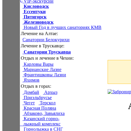
VIP-экскурсии
Кисловодск
Ессентуки
Пятигорск
Железноводск
Новый Год в лучших санаториях КМВ
Лечение на Алтае:
Санатории Белокурихи
Лечение в Трускавце:
Санатории Трускавца
Отдых и лечение в Чехии:
Карловы Вары
Марианские Лазне
Франтишковы Лазни
Яхимов
Отдых в горах:
Домбай
Архыз
Приэльбрусье
Чегет
Терскол
Красная Поляна
Абзаково, Завьялиха
Казанский горно-
лыжный комплекс
Горнолыжка в СНГ