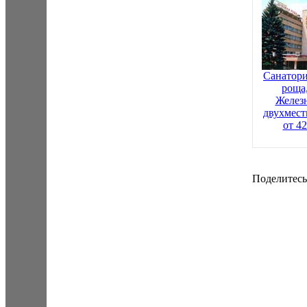
Санатори
роща
Желез
двухмест
от 4
Поделитесь 