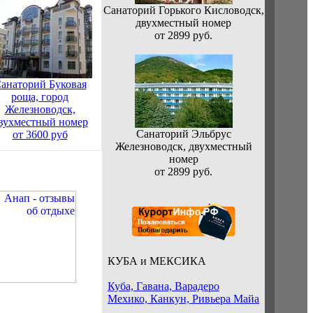
Санаторий Горького Кисловодск,
двухместный номер
от 2899 руб.
анаторий Буковая
роща, город
Железноводск,
вухместный номер
Санаторий Эльбрус
от 3600 руб
Железноводск, двухместный
номер
от 2899 руб.
КУБА и МЕКСИКА
Куба, Гавана, Варадеро
Мехико, Канкун, Ривьера Майа