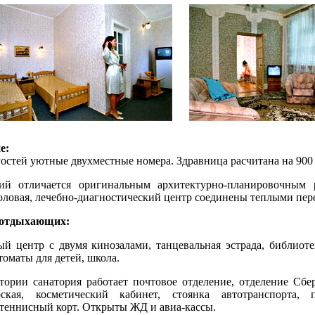
е:
гостей уютные двухместные номера. Здравница расчитана на 900 
 отличается оригинальным архитектурно-планировочным 
толовая, лечебно-диагностический центр соединены теплыми пер
 отдыхающих:
 центр с двумя кинозалами, танцевальная эстрада, библиотек
томаты для детей, школа.
рии санатория работает почтовое отделение, отделение Сберб
рская, косметический кабинет, стоянка автотранспорта, 
 теннисный корт. Открыты ЖД и авиа-кассы.