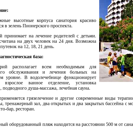
ние:
ые высотные корпуса санатория красиво
я в зелень Пионерского проспекта.
 принимает на лечение родителей с детьми.
считана на двух человек на 24 дня. Возможна
путевок на 12, 18, 21 день.
агностическая база:
й располагает всем необходимым для
ого обслуживания и лечения больных на
ом уровне. В водолечебнице функционирует
 взрослое ванное отделение, установка
, подводного душа-массажа, лечебная сауна.
именяется грязелечение и другие современные виды терапии
ы, тренажерный зал, два открытых и два закрытых бассейна с мо
то-бар, ресторан.
ный оборудованный пляж находится на расстоянии 500 м от сана