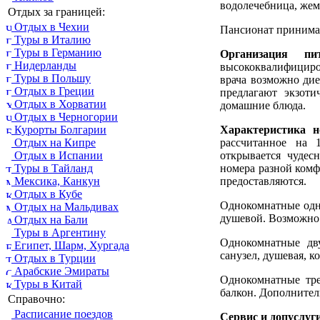
водолечебница, жем
Отдых за границей:
Отдых в Чехии
Пансионат принимает
Туры в Италию
Туры в Германию
Организация пит
Нидерланды
высококвалифициро
Туры в Польшу
врача возможно дие
Отдых в Греции
предлагают экзоти
Отдых в Хорватии
домашние блюда.
Отдых в Черногории
Характеристика н
Курорты Болгарии
рассчитанное на 
Отдых на Кипре
открывается чудес
Отдых в Испании
номера разной комф
Туры в Тайланд
предоставляются.
Мексика, Канкун
Отдых в Кубе
Однокомнатные одно
Отдых на Мальдивах
душевой. Возможно 
Отдых на Бали
Туры в Аргентину
Однокомнатные дву
Египет, Шарм, Хургада
санузел, душевая, 
Отдых в Турции
Арабские Эмираты
Однокомнатные тре
Туры в Китай
балкон. Дополнител
Справочно:
Расписание поездов
Сервис и допуслуг