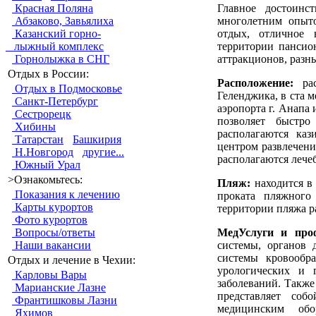
Главное достоинс
Красная Поляна
многолетним опыто
Абзаково, Завьялиха
отдых, отличное 
Казанский горно-
территории пансио
лыжный комплекс
аттракционов, разн
Горнолыжка в СНГ
Отдых в России:
Расположение:
рас
Отдых в Подмосковье
Геленджика, в ста м
Санкт-Петербург
аэропорта г. Анапа 
Сестрорецк
позволяет быстр
Хибины
располагаются каз
Татарстан
Башкирия
центром развлечени
Н.Новгород
другие...
располагаются лече
Южный Урал
>Ознакомьтесь:
Пляж:
находится в 
Показания к лечению
проката пляжного
Карты курортов
территории пляжа ра
Фото курортов
МедУслуги и про
Вопросы/ответы
системы, органов д
Наши вакансии
системы кровообра
Отдых и лечение в Чехии:
урологических и г
Карловы Вары
заболеваний. Также
Марианские Лазне
представляет соб
Франтишковы Лазни
медицинским обо
Яхимов