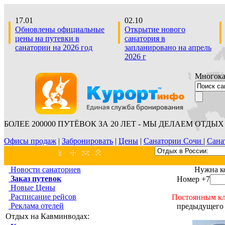
17.01
02.10
Обновлены официальные
Открытие нового
цены на путевки в
санатория в
санатории на 2026 год
запланировано на апрель
2026 г
Многокан
БОЛЕЕ 200000 ПУТЁВОК ЗА 20 ЛЕТ - МЫ ДЕЛАЕМ ОТДЫХ 
Офисы продаж
|
Забронировать
|
Цены
|
Санатории Сочи
|
Сана
Новости санаториев
Нужна к
Заказ путевок
Номер +7
Новые Цены
Расписание рейсов
Постоянным кл
Реклама отелей
предыдущего 
Отдых на Кавминводах: