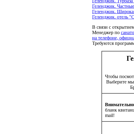
Геленджик. Турбаза
Геленджик. Частны
Геленджик. Широкая
Геленджик. отель "
В связи с открытие
Менеджер по
санат
на телефоне, офици
Требуются програм
Ге
Чтобы посмо
Выберите мыш
Б
Внимательно 
бланк квитанц
mail!