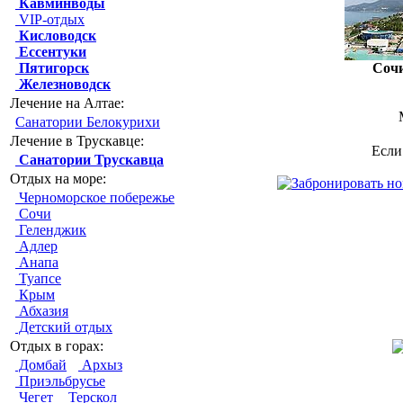
Кавминводы
VIP-отдых
Кисловодск
Ессентуки
Пятигорск
Соч
Железноводск
Лечение на Алтае:
Санатории Белокурихи
Лечение в Трускавце:
Если
Санатории Трускавца
Отдых на море:
Черноморское побережье
Сочи
Геленджик
Адлер
Анапа
Туапсе
Крым
Абхазия
Детский отдых
Отдых в горах:
Домбай
Архыз
Приэльбрусье
Чегет
Терскол