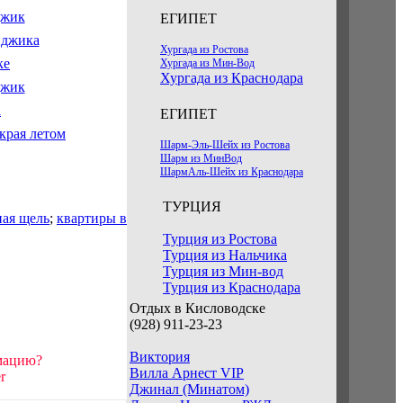
ЕГИПЕТ
Хургада из Ростова
Хургада из Мин-Вод
Хургада из Краснодара
ЕГИПЕТ
Шарм-Эль-Шейх из Ростова
Шарм из МинВод
ШармАль-Шейх из Краснодара
ТУРЦИЯ
ая щель
;
квартиры в
Турция из Ростова
Турция из Нальчика
Турция из Мин-вод
Турция из Краснодара
Отдых в Кисловодске
(928) 911-23-23
Виктория
рмацию?
Вилла Арнест VIP
r
Джинал (Минатом)