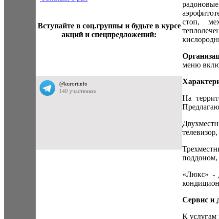
радоновые 
аэрофитот
стоп, ме
Вступайте в соц.группы и будьте в курсе
теплолеч
акций и спецпредложений:
кислородн
Организац
меню вклю
Характери
На террит
Предлагаю
Двухмест
телевизор,
Трехместн
поддоном, 
«Люкс» - 
кондицион
Сервис и 
К услугам 