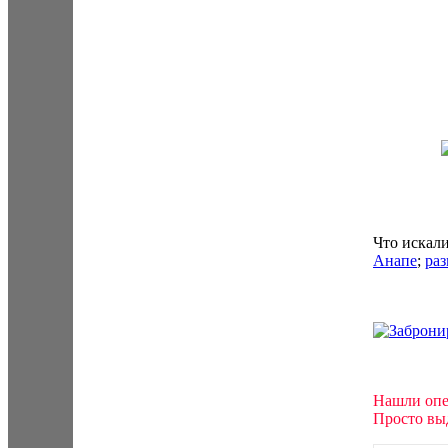
Что искал
Анапе
;
ра
Нашли опе
Просто выд