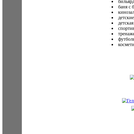
бильярд
баня с 
кинозал
детские
детская
спорти
тренаж
футболь
космети