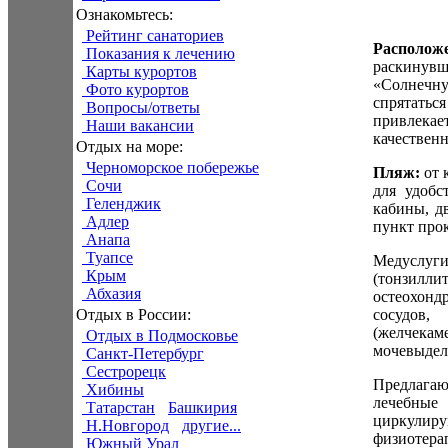
Ознакомьтесь:
Рейтинг санаториев
Расположе
Показания к лечению
раскинувш
Карты курортов
«Солнечну
Фото курортов
спрятаться
Вопросы/ответы
привлекае
Наши вакансии
качествен
Отдых на море:
Черноморское побережье
Пляж:
от 
Сочи
для удобс
Геленджик
кабины, д
Адлер
пункт прок
Анапа
Туапсе
Медуслуг
Крым
(тонзиллит
Абхазия
остеохонд
сосудов,
Отдых в России:
(желчека
Отдых в Подмосковье
мочевыдели
Санкт-Петербург
Сестрорецк
Предлага
Хибины
лечебные
Татарстан
Башкирия
циркулиру
Н.Новгород
другие...
физиотера
Южный Урал