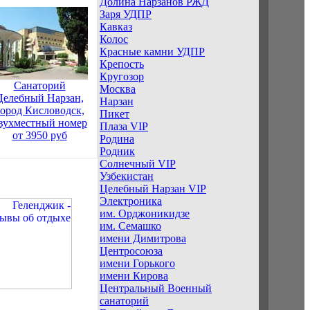
Долина Нарзанов РЖД
Заря УДПР
Кавказ
Колос
Красные камни УДПР
Крепость
Кругозор
Санаторий
Москва
Целебный Нарзан,
Нарзан
город Кисловодск,
Пикет
вухместный номер
Плаза VIP
от 3950 руб
Родина
Родник
Солнечный VIP
Узбекистан
Целебный Нарзан VIP
Электроника
им. Орджоникидзе
им. Семашко
имени Димитрова
Центросоюза
имени Горького
имени Кирова
Центральный Военный
санаторий