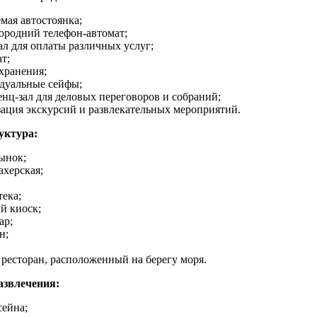
мая автостоянка;
ородний телефон-автомат;
л для оплаты различных услуг;
т;
хранения;
дуальные сейфы;
нц-зал для деловых переговоров и собраний;
ация экскурсий и развлекательных мероприятий.
уктура:
ынок;
ахерская;
ека;
й киоск;
ар;
н;
ресторан, расположенный на берегу моря.
азвлечения:
сейна;