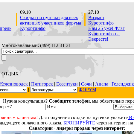
09.10
27.10
Скидки на путевки для всех
Возраст
активных участников форума
Курортинфо
апрель
Курортинфо
Нам 25 уже! Флаг
Курортинфо на
Эвересте!
Многоканальный: (499) 112-31-З1
М ОТДЫХ !
Железноводск
|
Пятигорск
|
Ессентуки
|
Сочи
|
Анапа
|
Геленджик
|
ФОРУМ
Нужна консультация?
Сообщите телефон
, мы обязательно пер
ер +7
Имя
оянным клиентам!
Для получения скидки на путевки укажите
В
дыдущего оплаченного заказа.
БРОНИРУЙТЕ
через интернет на
Санатории - лидеры продаж через интернет: