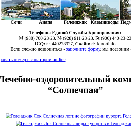
Сочи
Анапа
Геленджик
Кавминводы
Подм
Телефоны Единой Службы Бронирования:
(988) 700-23-23,
(928) 911-23-23,
(906) 440-23-2
ICQ:
440278927,
Скайп:
kurortinfo
Если сложно дозвониться -
заполните форму
, мы позвоним
Лечебно-оздоровительный ком
“Солнечная”