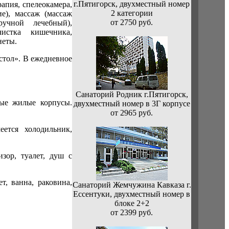
г.Пятигорск, двухместный номер
апия, спелеокамера,
2 категории
ие), массаж (массаж
от 2750 руб.
ручной лечебный),
чистка кишечника,
неты.
стол». В ежедневное
Санаторий Родник г.Пятигорск,
ные жилые корпусы.
двухместный номер в 3Г корпусе
от 2965 руб.
ется холодильник,
зор, туалет, душ с
т, ванна, раковина,
Санаторий Жемчужина Кавказа г.
Ессентуки, двухместный номер в
блоке 2+2
от 2399 руб.