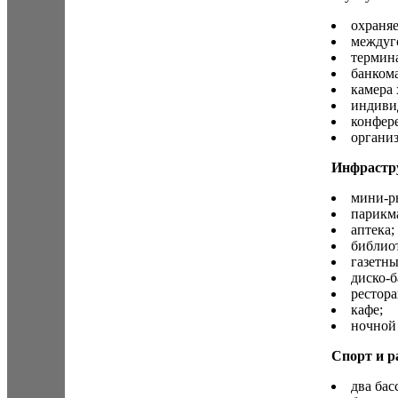
охраняе
междуг
термина
банкома
камера 
индиви
конфере
организ
Инфрастр
мини-р
парикм
аптека;
библиот
газетны
диско-б
рестора
кафе;
ночной 
Спорт и р
два бас