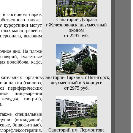
, в сосновом парке,
Санаторий Дубрава
обственного пляжа.
г.Железноводск, двухместный
у курортники могут
эконом
ртных магистралей и
от 2595 руб.
персонала, высоким
сочное дно. На пляже
солярий, туалетные
ля волейбола, кафе,
хательных органов
Санаторий Тарханы г.Пятигорск,
о аппарата (сколиоз,
двухместный в 5 корпусе
роз периферических
от 2975 руб.
ганов пищеварения
елудка, гастрит),
я.
также специальные
души (восходящий,
евые, бишофитные),
Санаторий им. Лермонтова
глорефлексотерапия,