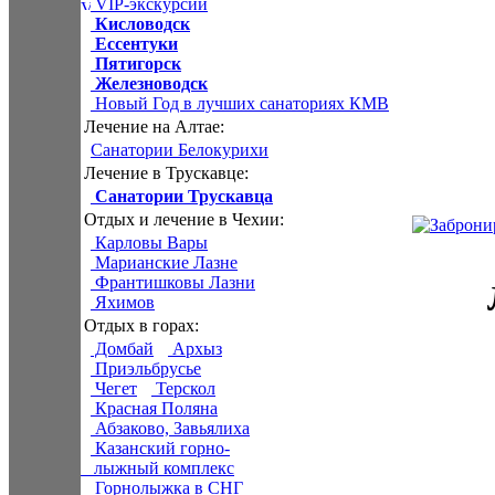
VIP-экскурсии
Кисловодск
Ессентуки
Пятигорск
Железноводск
Новый Год в лучших санаториях КМВ
Лечение на Алтае:
Санатории Белокурихи
Лечение в Трускавце:
Санатории Трускавца
Отдых и лечение в Чехии:
Карловы Вары
Марианские Лазне
Франтишковы Лазни
Яхимов
Отдых в горах:
Домбай
Архыз
Приэльбрусье
Чегет
Терскол
Красная Поляна
Абзаково, Завьялиха
Казанский горно-
лыжный комплекс
Горнолыжка в СНГ