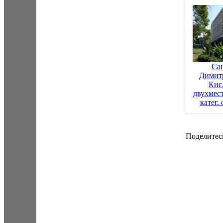
Са
Димитр
Кис
двухмес
катег.
Поделитесь