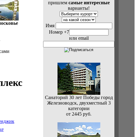
пришлем
самые интересные
варианты!
осковье
Имя
Номер +7
или email
3
 сами
плекс
Санаторий 30 лет Победы город
Железноводск, двухместный 3
категории
от 2445 руб.