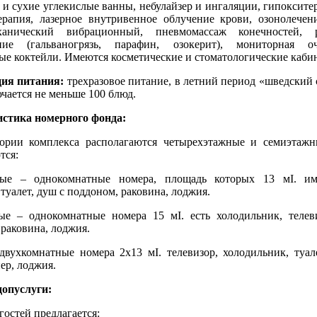
и сухие углекислые ванны, небулайзер и ингаляции, гипокситер
ерапия, лазерное внутривенное облучение крови, озонолечен
ханический вибрационный, пневмомассаж конечностей, 
ение (гальваногрязь, парафин, озокерит), мониторная о
ые коктейли. Имеются косметические и стоматологические каби
ия питания:
трехразовое питание, в летний период «шведский 
чается не меньше 100 блюд.
стика номерного фонда:
ории комплекса располагаются четырехэтажные и семиэтаж
тся:
ные – однокомнатные номера, площадь которых 13 мІ. име
 туалет, душ с поддоном, раковина, лоджия.
ые – однокомнатные номера 15 мІ. есть холодильник, телеви
раковина, лоджия.
двухкомнатные номера 2х13 мІ. телевизор, холодильник, туале
ер, лоджия.
допуслуги:
гостей предлагается: