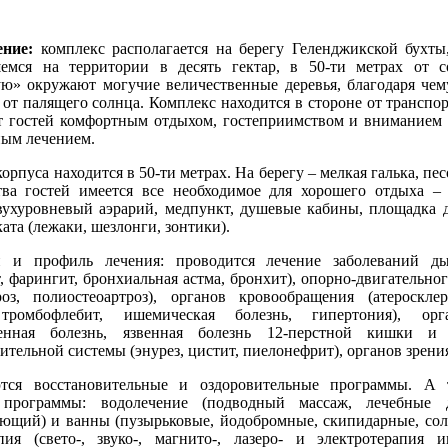
ние:
комплекс располагается на берегу Геленджикской бухты
емся на территории в десять гектар, в 50-ти метрах от с
ю» окружают могучие величественные деревья, благодаря чем
 от палящего солнца. Комплекс находится в стороне от транспо
т гостей комфортным отдыхом, гостеприимством и вниманием 
ным лечением.
корпуса находится в 50-ти метрах. На берегу – мелкая галька, пе
тва гостей имеется все необходимое для хорошего отдыха – 
вухуровневый аэрарий, медпункт, душевые кабины, площадка д
ата (лежаки, шезлонги, зонтики).
и и профиль лечения: проводится лечение заболеваний ды
, фарингит, бронхиальная астма, бронхит), опорно-двигательног
роз, полиостеоартроз), органов кровообращения (атероскле
 тромбофлебит, ишемическая болезнь, гипертония), ор
менная болезнь, язвенная болезнь 12-перстной кишки и ж
тельной системы (энурез, цистит, пиелонефрит), органов зрени
ются восстановительные и оздоровительные программы. А 
 программы: водолечение (подводный массаж, лечебные 
ющий) и ванны (пузырьковые, йодобромные, скипидарные, сол
пия (свето-, звуко-, магнито-, лазеро- и электротерапия и