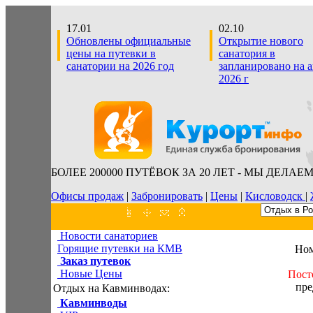
17.01
02.10
Обновлены официальные
Открытие нового
цены на путевки в
санатория в
санатории на 2026 год
запланировано на 
2026 г
БОЛЕЕ 200000 ПУТЁВОК ЗА 20 ЛЕТ - МЫ ДЕЛАЕ
Офисы продаж
|
Забронировать
|
Цены
|
Кисловодск
|
Новости санаториев
Горящие путевки на КМВ
Ном
Заказ путевок
Новые Цены
Пост
пре
Отдых на Кавминводах:
Кавминводы