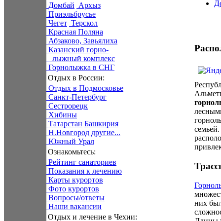
Д
Домбай
Архыз
Приэльбрусье
Чегет
Терскол
Красная Поляна
Абзаково, Завьялиха
Распо
Казанский горно-
лыжный комплекс
Горнолыжка в СНГ
Отдых в России:
Республ
Отдых в Подмосковье
Альмет
Санкт-Петербург
горнол
Сестрорецк
лесным
Хибины
горнолы
Татарстан
Башкирия
семьей.
Н.Новгород
другие...
распол
Южный Урал
привле
Ознакомьтесь:
Рейтинг санаториев
Трасс
Показания к лечению
Карты курортов
Горнол
Фото курортов
множест
Вопросы/ответы
них был
Наши вакансии
сложнос
Отдых и лечение в Чехии:
Длины т