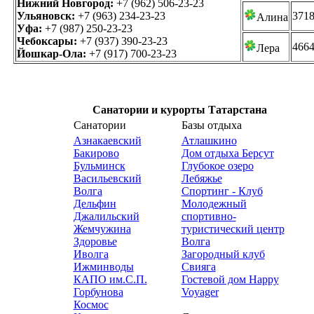
Нижний Новгород:
+7 (962) 506-23-23
Ульяновск:
+7 (963) 234-23-23
371
Алина
Уфа:
+7 (987) 250-23-23
Чебоксары:
+7 (937) 390-23-23
466
Лера
Йошкар-Ола:
+7 (917) 700-23-23
Санатории и курорты Татарстана
Cанатории
Базы отдыха
Азнакаевский
Атлашкино
Бакирово
Дом отдыха Берсут
Бульминск
Глубокое озеро
Васильевский
Лебяжье
Волга
Спортинг - Клуб
Дельфин
Молодежный
Джалильский
спортивно-
Жемчужина
туристический центр
Здоровье
Волга
Иволга
Загородный клуб
Ижминводы
Свияга
КАПО им.С.П.
Гостевой дом Happy
Горбунова
Voyager
Космос