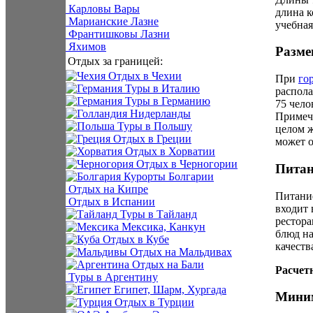
Карловы Вары
длина к
Марианские Лазне
учебная
Франтишковы Лазни
Яхимов
Разме
Отдых за границей:
Отдых в Чехии
При
го
Туры в Италию
распола
Туры в Германию
75 чело
Нидерланды
Примеча
Туры в Польшу
целом ж
Отдых в Греции
может о
Отдых в Хорватии
Отдых в Черногории
Питан
Курорты Болгарии
Отдых на Кипре
Питани
Отдых в Испании
входит 
Туры в Тайланд
рестора
Мексика, Канкун
блюд на
Отдых в Кубе
качеств
Отдых на Мальдивах
Отдых на Бали
Расчет
Туры в Аргентину
Египет, Шарм, Хургада
Миним
Отдых в Турции