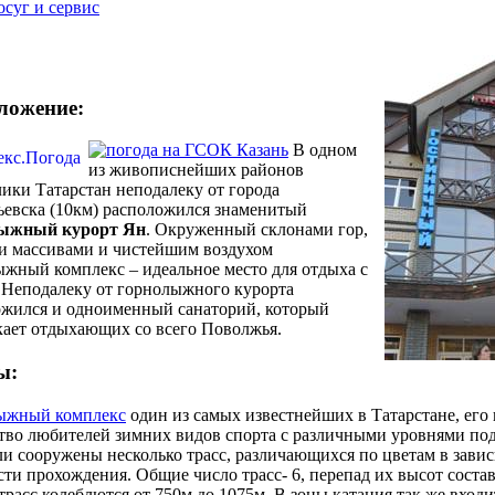
осуг и сервис
ложение:
В одном
из живописнейших районов
ики Татарстан неподалеку от города
ьевска (10км) расположился знаменитый
ыжный курорт Ян
. Окруженный склонами гор,
и массивами и чистейшим воздухом
жный комплекс – идеальное место для отдыха с
 Неподалеку от горнолыжного курорта
ожился и одноименный санаторий, который
кает отдыхающих со всего Поволжья.
ы:
ыжный комплекс
один из самых известнейших в Татарстане, его
во любителей зимних видов спорта с различными уровнями под
и сооружены несколько трасс, различающихся по цветам в зави
ти прохождения. Общие число трасс- 6, перепад их высот состав
расс колеблются от 750м до 1075м. В зоны катания так же входи