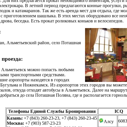
ф
. Для них предлагается прокат необходимого инвентаря, услуги 
электрокара. В летний период предлагаются конные прогулки, р
лодок и катамаранов. Так же есть аренда мест для отдыха, где м
с приготовлением шашлыка. В этих местах оборудовано все нео
 дрoвa, беседка. Есть прокат роликовых коньков и велосипедов.
:
ан, Альметьевский район, село Поташная
.
 проезда:
д Альметьевск можно попасть любыми
ными транспортными средствами.
ие аэропорты находятся в городах
 Бугульма и Нижнекамск. Из аэропортов этих городов вы можете
залов, откуда отходят автобусы в Альметьевск. Далее на маршру
добраться до села Поташная Поляна, где и располагается горно
Телефоны Единой Службы Бронирования
ICQ
Казань:
+7 (843) 260-23-23, +7 (843) 260-23-45
608
Алсу
Москва:
+7 (903) 587-23-23