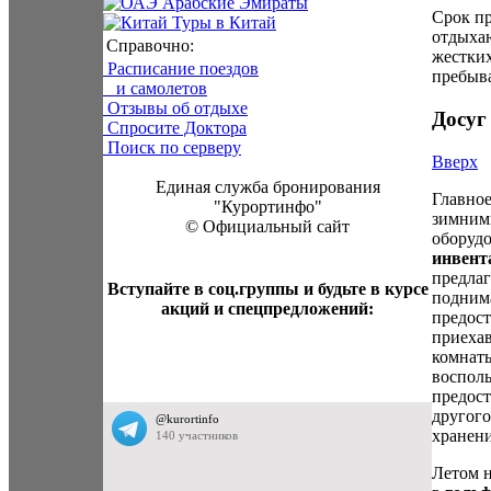
Арабские Эмираты
Срок п
Туры в Китай
отдыхаю
Справочно:
жестки
Расписание поездов
пребыва
и самолетов
Отзывы об отдыхе
Досуг 
Спросите Доктора
Поиск по серверу
Вверх
Единая служба бронирования
Главное
"Курортинфо"
зимними
© Официальный сайт
оборуд
инвент
предлаг
Вступайте в соц.группы и будьте в курсе
поднима
акций и спецпредложений:
предост
приехав
комнат
восполь
предос
другого
хранени
Летом 