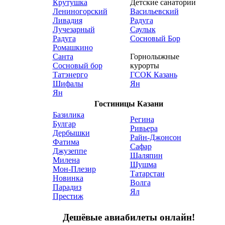
Крутушка
Детские санатории
Лениногорский
Васильевский
Ливадия
Радуга
Лучезарный
Саулык
Радуга
Сосновый Бор
Ромашкино
Санта
Горнолыжные
Сосновый бор
курорты
Татэнерго
ГСОК Казань
Шифалы
Ян
Ян
Гостиницы Казани
Базилика
Регина
Булгар
Ривьера
Дербышки
Райн-Джонсон
Фатима
Сафар
Джузеппе
Шаляпин
Милена
Шушма
Мон-Плезир
Татарстан
Новинка
Волга
Парадиз
Ял
Престиж
Дешёвые авиабилеты онлайн!