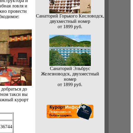
инструктора и
ыбная ловля и
ожно провести
Санаторий Горького Кисловодск,
бходимое:
двухместный номер
от 1899 руб.
Санаторий Эльбрус
Железноводск, двухместный
номер
от 1899 руб.
 добраться до
тном такси вы
лыжный курорт
336744