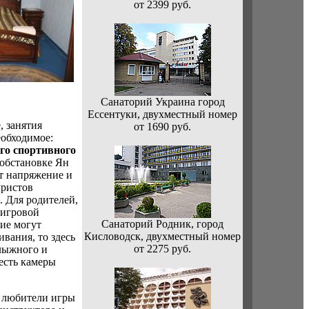
от 2399 руб.
Санаторий Украина город
Ессентуки, двухместный номер
, занятия
от 1690 руб.
еобходимое:
го спортивного
й обстановке Ян
т напряжение и
уристов
 Для родителей,
 игровой
Санаторий Родник, город
ие могут
Кисловодск, двухместный номер
вания, то здесь
от 2275 руб.
лыжного и
есть камеры
т любители игры