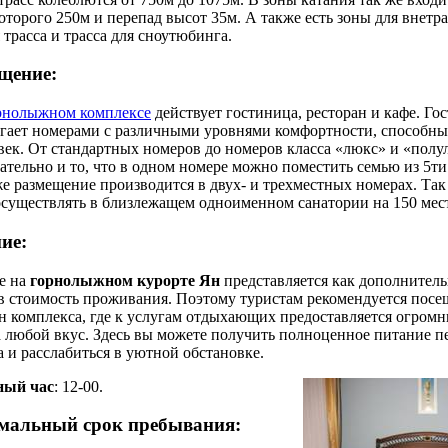
оторого 250м и перепад высот 35м. А также есть зоны для внетра
 трасса и трасса для сноутюбинга.
щение:
рнолыжном комплексе
действует гостиница, ресторан и кафе. Го
гает номерами с различными уровнями комфортности, способны
век. От стандартных номеров до номеров класса «люкс» и «полу
тельно и то, что в одном номере можно поместить семью из 5ти
е размещение производится в двух- и трехместных номерах. Та
существлять в близлежащем одноименном санатории на 150 мест
ие:
е на
горнолыжном курорте Ян
представляется как дополнитель
в стоимость проживания. Поэтому туристам рекомендуется посе
н комплекса, где к услугам отдыхающих предоставляется огром
 любой вкус. Здесь вы можете получить полноценное питание п
а и расслабиться в уютной обстановке.
ный час
: 12-00.
альный срок пребывания: