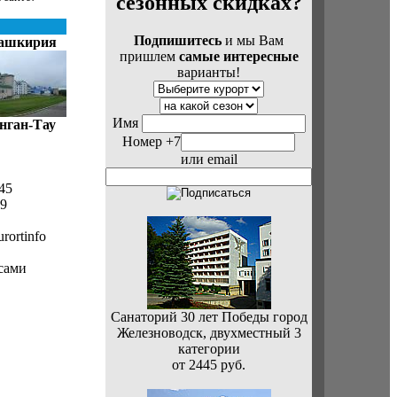
сезонных скидках?
Подпишитесь
и мы Вам
ашкирия
пришлем
самые интересные
варианты!
Имя
нган-Тау
Номер +7
или email
45
79
rortinfo
сами
Санаторий 30 лет Победы город
Железноводск, двухместный 3
категории
от 2445 руб.