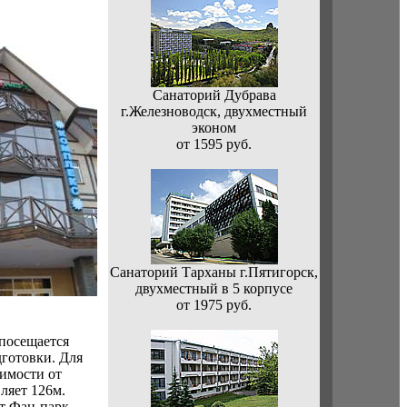
Санаторий Дубрава
г.Железноводск, двухместный
эконом
от 1595 руб.
Санаторий Тарханы г.Пятигорск,
двухместный в 5 корпусе
от 1975 руб.
 посещается
готовки. Для
симости от
ляет 126м.
т Фан-парк,