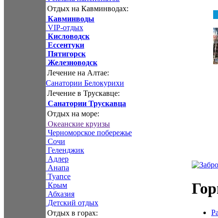
Отдых на Кавминводах:
Кавминводы
VIP-отдых
Кисловодск
Ессентуки
Пятигорск
Железноводск
Лечение на Алтае:
Санатории Белокурихи
Лечение в Трускавце:
Санатории Трускавца
Отдых на море:
Океанские круизы
Черноморское побережье
Сочи
Геленджик
Адлер
Анапа
Туапсе
Гор
Крым
Абхазия
Детский отдых
Р
Отдых в горах: