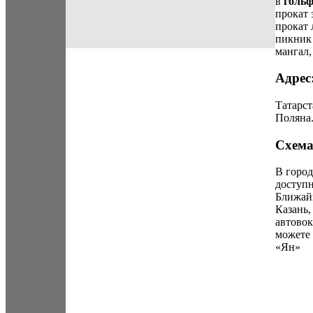
в
голь
прокат 
прокат 
пикник 
мангал,
Адрес
Татарст
Поляна
Схема
В горо
доступ
Ближайш
Казань,
автовок
можете 
«Ян»