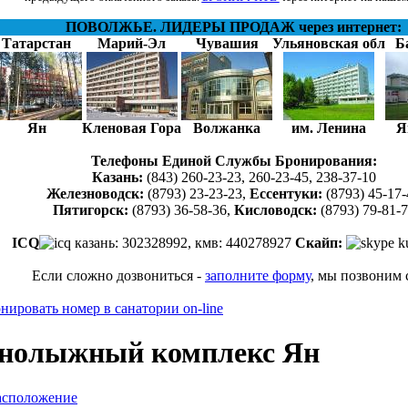
ПОВОЛЖЬЕ. ЛИДЕРЫ ПРОДАЖ через интернет:
Татарстан
Марий-Эл
Чувашия
Ульяновская обл
Б
Ян
Кленовая Гора
Волжанка
им. Ленина
Я
Телефоны Единой Службы Бронирования:
Казань:
(843) 260-23-23, 260-23-45, 238-37-10
Железноводск:
(8793) 23-23-23,
Ессентуки:
(8793) 45-17-
Пятигорск:
(8793) 36-58-36,
Кисловодск:
(8793) 79-81-
ICQ
казань: 302328992, кмв: 440278927
Скайп:
ku
Если сложно дозвониться -
заполните форму
, мы позвоним 
нолыжный комплекс Ян
асположение