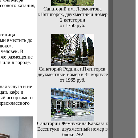
ссового катания,
Санаторий им. Лермонтова
г.Пятигорск, двухместный номер
2 категории
от 1750 руб.
стиница
ми вместить до
люкс».
 человек. В
к же размещение
 или в городе.
Санаторий Родник г.Пятигорск,
двухместный номер в 3Г корпусе
от 1965 руб.
ная услуга и не
щать кафе и
ный ассортимент
ервоклассного
Санаторий Жемчужина Кавказа г.
Ессентуки, двухместный номер в
блоке 2+2