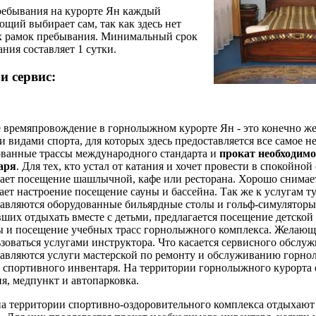
ребывания на курорте Ян каждый
щий выбирает сам, так как здесь нет
х рамок пребывания. Минимальный срок
ния составляет 1 сутки.
и сервис:
 времяпровождение в горнолыжном курорте Ян - это конечно же
 видами спорта, для которых здесь предоставляется все самое н
ованные трассы международного стандарта и
прокат необходимо
аря
. Для тех, кто устал от катания и хочет провести в спокойно
ает посещение шашлычной, кафе или ресторана. Хорошо снимае
ет настроение посещение сауны и бассейна. Так же к услугам т
авляются оборудованные бильярдные столы и гольф-симуляторы.
ших отдыхать вместе с детьми, предлагается посещение детской
ы и посещение учебных трасс горнолыжного комплекса. Желающ
зоваться услугами инструктора. Что касается сервисного обслужи
тавляются услуги мастерской по ремонту и обслуживанию горно
 спортивного инвентаря. На территории горнолыжного курорта 
я, медпункт и автопарковка.
на территории спортивно-оздоровительного комплекса отдыхаю