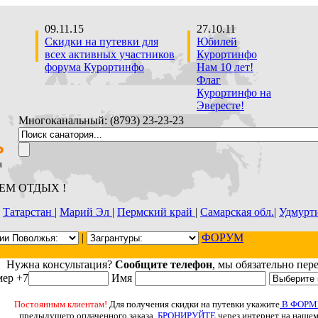
09.11.15
27.10.11
Скидки на путевки для
Юбилей
всех активных участников
Курортинфо
форума Курортинфо
Нам 10 лет!
Флаг
Курортинфо на
Эвересте!
Многоканальный: (8793) 23-23-23
АЕМ ОТДЫХ !
|
Татарстан
|
Марий Эл
|
Пермский край
|
Самарская обл.
|
Удмурт
|
ФОРУМ
Нужна консультация?
Сообщите телефон
, мы обязательно пер
ер +7
Имя
Постоянным клиентам!
Для получения скидки на путевки укажите
В ФОР
предыдущего оплаченного заказа.
БРОНИРУЙТЕ
через интернет на нашем