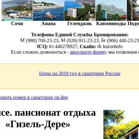
Сочи
Анапа
Геленджик
Кавминводы
Подм
Телефоны Единой Службы Бронирования:
(988) 700-23-23,
(928) 911-23-23,
(906) 440-23-2
ICQ:
440278927,
Скайп:
kurortinfo
Если сложно дозвониться -
заполните форму
, мы позвоним 
Цены на 2019 год в санатории России
се. пансионат отдыха
«Гизель-Дере»