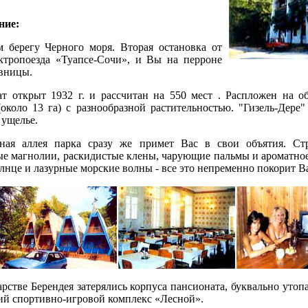
ние:
берегу Черного моря. Вторая остановка от
ктропоезда «Туапсе-Сочи», и Вы на перроне
вницы.
 открыт 1932 г. и рассчитан на 550 мест . Распложен на о
(около 13 га) с разнообразной растительностью. "Гизель-Дере"
 ущелье.
я аллея парка сразу же примет Вас в свои объятия. Ст
е магнолии, раскидистые клены, чарующие пальмы и ароматное
олнце и лазурные морские волны - все это непременно покорит В
рстве Берендея затерялись корпуса пансионата, буквально утопа
кий спортивно-игровой комплекс «Лесной».