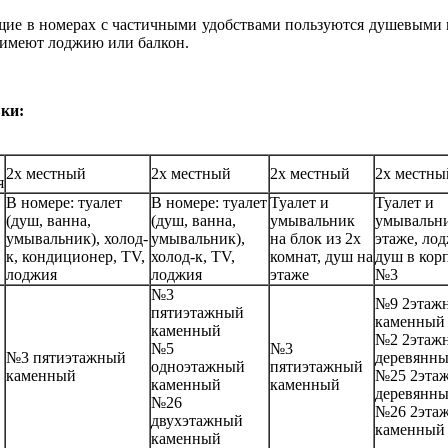
е в номерах с частичными удобствами пользуются душевыми 
 имеют лоджию или балкон.
ки:
2х местный
2х местный
2х местный
2х местны
я
В номере: туалет
В номере: туалет
Туалет и
Туалет и
(душ, ванна,
(душ, ванна,
умывальник
умывальни
умывальник), холод-
умывальник),
на блок из 2х
этаже, лод
к, кондиционер, TV,
холод-к, TV,
комнат, душ на
душ в кор
лоджия
лоджия
этаже
№3
№3
№9 2этаж
пятиэтажный
каменный
каменный
№2 2этаж
№5
№3
№3 пятиэтажный
деревянн
одноэтажный
пятиэтажный
каменный
№25 2эта
каменный
каменный
деревянн
№26
№26 2эта
двухэтажный
каменный
каменный