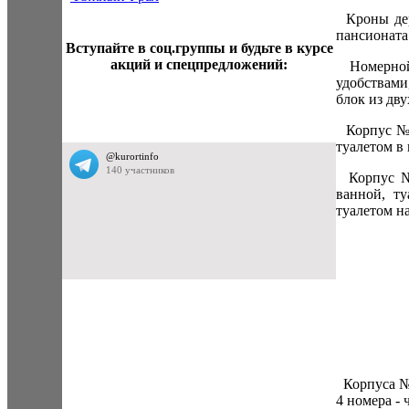
Кроны дер
пансионата
Вступайте в соц.группы и будьте в курсе
акций и спецпредложений:
Номерной 
удобствами
блок из дв
Корпус №5 
туалетом в
Корпус №2
ванной, т
туалетом на
Корпуса № 
4 номера -