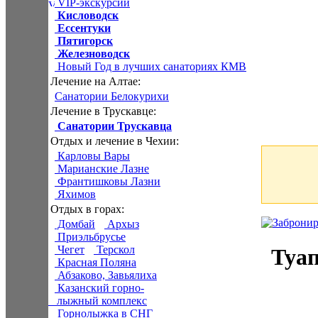
VIP-экскурсии
Кисловодск
Ессентуки
Пятигорск
Железноводск
Новый Год в лучших санаториях КМВ
Лечение на Алтае:
Санатории Белокурихи
Лечение в Трускавце:
Санатории Трускавца
Отдых и лечение в Чехии:
Карловы Вары
Марианские Лазне
Франтишковы Лазни
Яхимов
Отдых в горах:
Домбай
Архыз
Приэльбрусье
Чегет
Терскол
Туап
Красная Поляна
Абзаково, Завьялиха
Казанский горно-
лыжный комплекс
Горнолыжка в СНГ