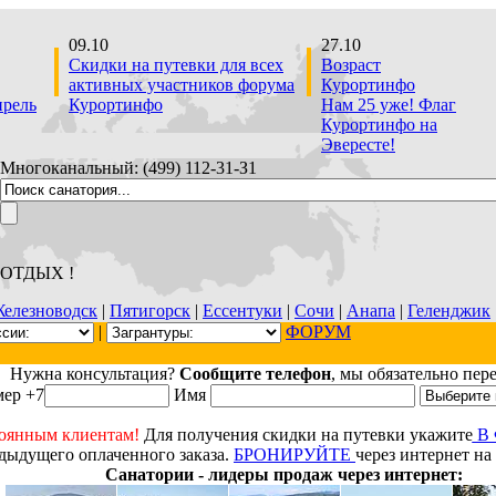
09.10
27.10
Скидки на путевки для всех
Возраст
активных участников форума
Курортинфо
прель
Курортинфо
Нам 25 уже! Флаг
Курортинфо на
Эвересте!
Многоканальный: (499) 112-31-З1
 ОТДЫХ !
елезноводск
|
Пятигорск
|
Ессентуки
|
Сочи
|
Анапа
|
Геленджик
|
ФОРУМ
Нужна консультация?
Сообщите телефон
, мы обязательно пер
ер +7
Имя
оянным клиентам!
Для получения скидки на путевки укажите
В
дыдущего оплаченного заказа.
БРОНИРУЙТЕ
через интернет на
Санатории - лидеры продаж через интернет: