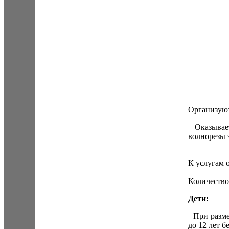
Организуют
Оказывает
волнорезы 
К услугам 
Количество
Дети:
При размещ
до 12 лет б