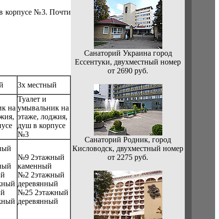
в корпусе №3. Почти
Санаторий Украина город
Ессентуки, двухместный номер
от 2690 руб.
й
3х местный
Туалет и
к на
умывальник на
жия,
этаже, лоджия,
пусе
душ в корпусе
№3
Санаторий Родник, город
ный
Кисловодск, двухместный номер
№9 2этажный
от 2275 руб.
ный
каменный
ый
№2 2этажный
жный
деревянный
ый
№25 2этажный
жный
деревянный