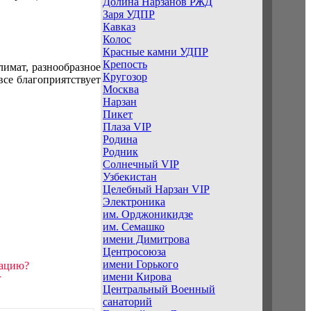
Долина Нарзанов РЖД
Заря УДПР
Кавказ
Колос
Красные камни УДПР
Крепость
имат, разнообразное
Кругозор
все благоприятствует
Москва
Нарзан
Пикет
Плаза VIP
Родина
Родник
Солнечный VIP
Узбекистан
Целебный Нарзан VIP
Электроника
им. Орджоникидзе
им. Семашко
имени Димитрова
Центросоюза
имени Горького
мацию?
имени Кирова
r
Центральный Военный
санаторий