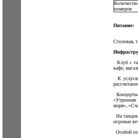
Количеств
номеров
Питание:
Столовая, т
Инфрастру
Клуб с тан
кафе, магаз
К услугам
рассчитанны
Концерты п
«Утренняя 
моря», «Сч
На танцева
игровые веч
Особой поп