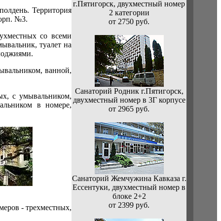
г.Пятигорск, двухместный номер
полдень. Территория
2 категории
орп. №3.
от 2750 руб.
ухместных со всеми
мывальник, туалет на
 лоджиями.
ывальником, ванной,
Санаторий Родник г.Пятигорск,
ых, с умывальником,
двухместный номер в 3Г корпусе
альником в номере,
от 2965 руб.
Санаторий Жемчужина Кавказа г.
Ессентуки, двухместный номер в
блоке 2+2
от 2399 руб.
меров - трехместных,