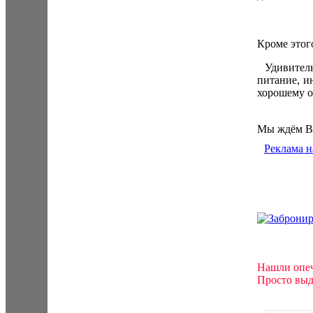
Кроме этого
Удивительн
питание, и
хорошему о
Мы ждём В
Реклама н
Нашли опеч
Просто выд