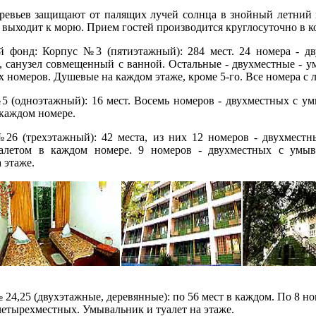
евьев защищают от палящих лучей солнца в знойный летний 
 выходит к морю. Прием гостей производится круглосуточно в к
фонд: Корпус №3 (пятиэтажный): 284 мест. 24 номера - дв
, санузел совмещенный с ванной. Остальные - двухместные - у
ух номеров. Душевые на каждом этаже, кроме 5-го. Все номера с
(одноэтажный): 16 мест. Восемь номеров - двухместных с ум
 каждом номере.
6 (трехэтажный): 42 места, из них 12 номеров - двухместн
уалетом в каждом номере. 9 номеров - двухместных с умыв
 этаже.
24,25 (двухэтажные, деревянные): по 56 мест в каждом. По 8 но
 четырехместных. Умывальник и туалет на этаже.