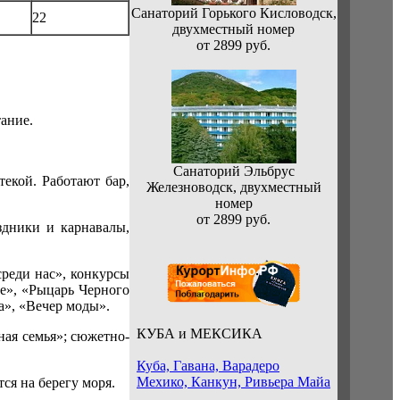
Санаторий Горького Кисловодск,
22
двухместный номер
от 2899 руб.
тание.
Санаторий Эльбрус
екой. Работают бар,
Железноводск, двухместный
номер
от 2899 руб.
здники и карнавалы,
реди нас», конкурсы
е», «Рыцарь Черного
а», «Вечер моды».
КУБА и МЕКСИКА
ная семья»; сюжетно-
Куба, Гавана, Варадеро
Мехико, Канкун, Ривьера Майа
я на берегу моря.