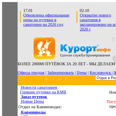
17.01
02.10
Обновлены официальные
Открытие нового
цены на путевки в
санатория в
санатории на 2026 год
запланировано на а
2026 г
БОЛЕЕ 200000 ПУТЁВОК ЗА 20 ЛЕТ - МЫ ДЕЛАЕМ
Офисы продаж
|
Забронировать
|
Цены
|
Кисловодск
|
Ж
Новости санаториев
Горящие путевки на КМВ
Ном
Заказ путевок
Новые Цены
Пост
пре
Отдых на Кавминводах:
Кавминводы