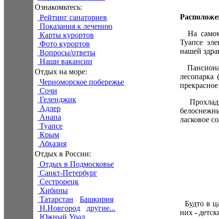
Ознакомьтесь:
Расположе
Рейтинг санаториев
Показания к лечению
На самом 
Карты курортов
Туапсе эле
Фото курортов
нашей здра
Вопросы/ответы
Наши вакансии
Пансионат
Отдых на море:
лесопарка 
Черноморское побережье
прекрасное
Сочи
Геленджик
Прохладна
Адлер
белоснежны
Анапа
ласковое с
Туапсе
Крым
Абхазия
Отдых в России:
Отдых в Подмосковье
Санкт-Петербург
Сестрорецк
Хибины
Татарстан
Башкирия
Будто в ца
Н.Новгород
другие...
них - детс
Южный Урал