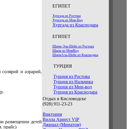
ЕГИПЕТ
Хургада из Ростова
Хургада из Мин-Вод
Хургада из Краснодара
ЕГИПЕТ
Шарм-Эль-Шейх из Ростова
Шарм из МинВод
ШармАль-Шейх из Краснодара
ТУРЦИЯ
 солярий и аэрарий,
Турция из Ростова
Турция из Нальчика
Турция из Мин-вод
р.
Турция из Краснодара
Отдых в Кисловодске
(928) 911-23-23
Виктория
Вилла Арнест VIP
ри размещении детей
Джинал (Минатом)
м. прайс)