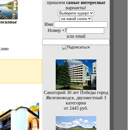
пришлем
самые интересные
варианты!
осковье
Имя
Номер +7
или email
3
сами
Санаторий 30 лет Победы город
Железноводск, двухместный 3
категории
от 2445 руб.