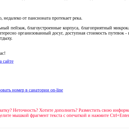
, недалеко от пансионата протекает река.
ый пейзаж, благоустроенные корпуса, благоприятный микрокл
нтересно организованный досуг, доступная стоимость путевок - 
тдыху.
ас!
а сайте
атку? Неточность? Хотите дополнить? Разместить свою инфор
елите мышкой фрагмент текста c опечаткой и нажмите Ctrl+Ente