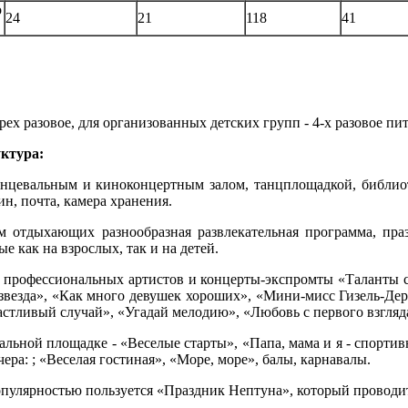
о
24
21
118
41
рех разовое, для организованных детских групп - 4-х разовое пи
ктура:
цевальным и киноконцертным залом, танцплощадкой, библиот
ин, почта, камера хранения.
 отдыхающих разнообразная развлекательная программа, пра
е как на взрослых, так и на детей.
рофессиональных артистов и концерты-экспромты «Таланты с
звезда», «Как много девушек хороших», «Мини-мисс Гизель-Дер
астливый случай», «Угадай мелодию», «Любовь с первого взгляд
льной площадке - «Веселые старты», «Папа, мама и я - спортив
ера: ; «Веселая гостиная», «Море, море», балы, карнавалы.
улярностью пользуется «Праздник Нептуна», который проводитс