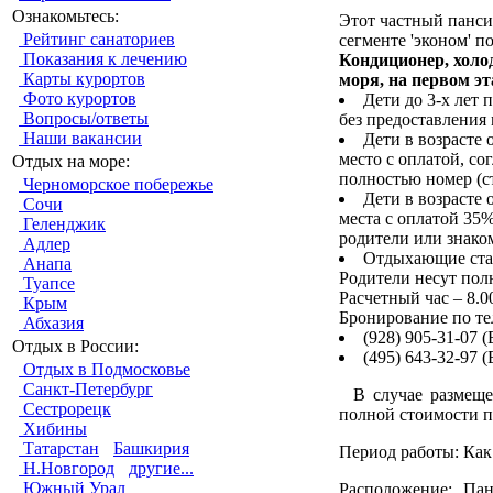
Ознакомьтесь:
Этот частный панси
Рейтинг санаториев
сегменте 'эконом' п
Показания к лечению
Кондиционер, холо
Карты курортов
моря, на первом эт
Фото курортов
Дети до 3-х лет
Вопросы/ответы
без предоставления 
Наши вакансии
Дети в возрасте 
место с оплатой, со
Отдых на море:
полностью номер (с
Черноморское побережье
Дети в возрасте 
Сочи
места с оплатой 35%
Геленджик
родители или знако
Адлер
Отдыхающие стар
Анапа
Родители несут полн
Туапсе
Расчетный час – 8.0
Крым
Бронирование по те
Абхазия
(928) 905-31-07 
Отдых в России:
(495) 643-32-97 (
Отдых в Подмосковье
Санкт-Петербург
В случае размещени
Сестрорецк
полной стоимости п
Хибины
Татарстан
Башкирия
Период работы:
Как 
Н.Новгород
другие...
Южный Урал
Расположение:
Панс