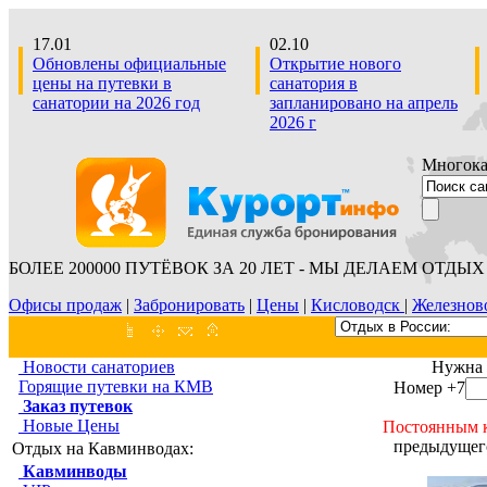
17.01
02.10
Обновлены официальные
Открытие нового
цены на путевки в
санатория в
санатории на 2026 год
запланировано на апрель
2026 г
Многокан
БОЛЕЕ 200000 ПУТЁВОК ЗА 20 ЛЕТ - МЫ ДЕЛАЕМ ОТДЫХ 
Офисы продаж
|
Забронировать
|
Цены
|
Кисловодск
|
Железнов
Новости санаториев
Нужна 
Горящие путевки на КМВ
Номер +7
Заказ путевок
Новые Цены
Постоянным 
предыдущего
Отдых на Кавминводах:
Кавминводы