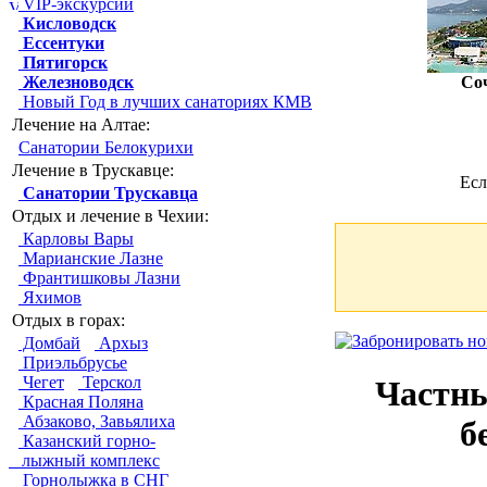
VIP-экскурсии
Кисловодск
Ессентуки
Пятигорск
Железноводск
Со
Новый Год в лучших санаториях КМВ
Лечение на Алтае:
Санатории Белокурихи
Лечение в Трускавце:
Есл
Санатории Трускавца
Отдых и лечение в Чехии:
Карловы Вары
Марианские Лазне
Франтишковы Лазни
Яхимов
Отдых в горах:
Домбай
Архыз
Приэльбрусье
Чегет
Терскол
Частны
Красная Поляна
Абзаково, Завьялиха
б
Казанский горно-
лыжный комплекс
Горнолыжка в СНГ