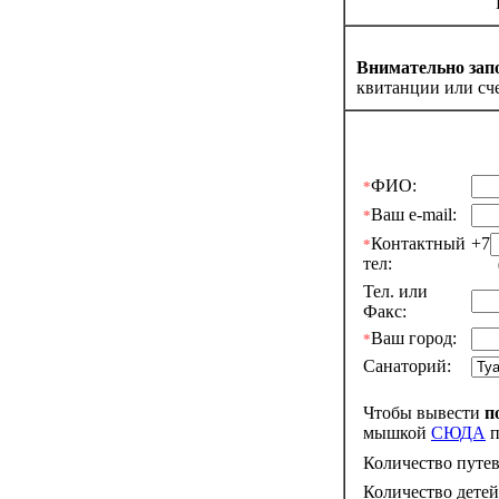
Внимательно запо
квитанции или сче
ФИО:
*
Ваш e-mail:
*
Контактный
+7
*
тел:
09
Тел. или
Факс:
Ваш город:
*
Санаторий:
Чтобы вывести
п
мышкой
СЮДА
п
Количество путев
Количество детей 